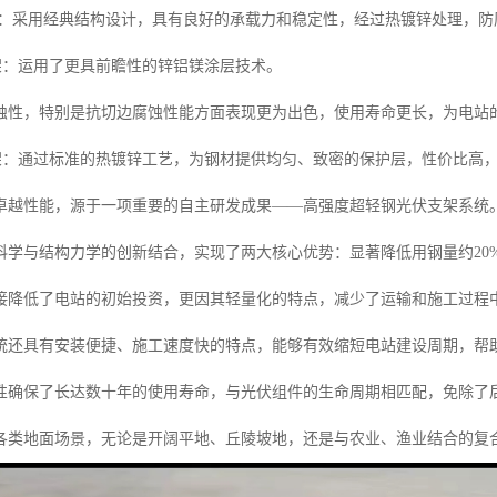
型支架：采用经典结构设计，具有良好的承载力和稳定性，经过热镀锌处理，
支架：运用了更具前瞻性的锌铝镁涂层技术。
蚀性，特别是抗切边腐蚀性能方面表现更为出色，使用寿命更长，为电站
支架：通过标准的热镀锌工艺，为钢材提供均匀、致密的保护层，性价比高
卓越性能，源于一项重要的自主研发成果——高强度超轻钢光伏支架系统
学与结构力学的创新结合，实现了两大核心优势：显著降低用钢量约20%-3
接降低了电站的初始投资，更因其轻量化的特点，减少了运输和施工过程
统还具有安装便捷、施工速度快的特点，能够有效缩短电站建设周期，帮
性确保了长达数十年的使用寿命，与光伏组件的生命周期相匹配，免除了
各类地面场景，无论是开阔平地、丘陵坡地，还是与农业、渔业结合的复