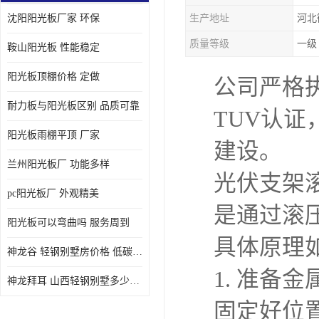
沈阳阳光板厂家 环保
生产地址
河北
质量等级
一级
鞍山阳光板 性能稳定
阳光板顶棚价格 定做
公司严格执
耐力板与阳光板区别 品质可靠
TUV认
阳光板雨棚平顶 厂家
建设。
兰州阳光板厂 功能多样
光伏支架
pc阳光板厂 外观精美
是通过滚
阳光板可以弯曲吗 服务周到
具体原理
神龙谷 轻钢别墅房价格 低碳环保
1. 准
神龙拜耳 山西轻钢别墅多少钱 施工快捷
固定好位