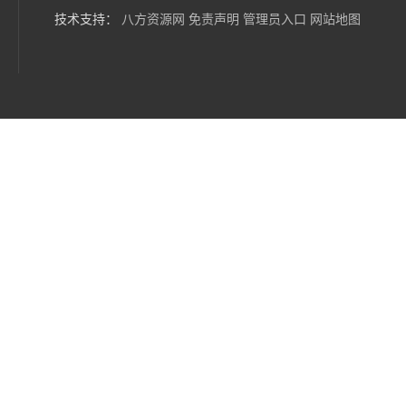
技术支持：
八方资源网
免责声明
管理员入口
网站地图
光伏支架设计难度 报价单
神龙拜耳-国内光伏支架厂家*
神龙拜耳-板光伏太阳能支架
神龙拜耳-光伏支架接地