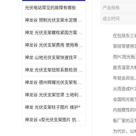
光伏电站常见的故障有哪些
产品规格
成立时间
神龙谷 预制光伏支架水泥墩 抗震性能优
神龙 光伏支架螺栓紧固方案 土地利用率高
在包括东三
神龙谷 光伏支架费用 使用寿命长
室经常使用
而PC阳光
神龙 山地光伏支架快速找平 抗风耐压
是否温室大
神龙 光伏支架扭矩系数检测 适应性强
年就会风化
神龙谷 德州辉耀光伏支架有限公司 材质多样
从而造成P
神龙谷 光伏支架甘肃 土地利用率高
全国阳光板
神龙 光伏支架柱子图片 维护*
内规模性的
神龙谷 u型光伏支架图片 抗紫外线
板厂家的正
为代价，以