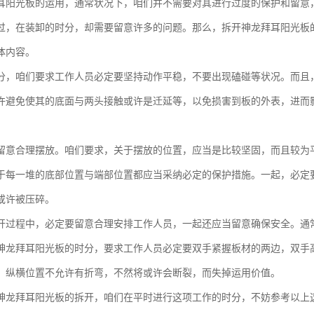
耳阳光板的运用，通常状况下，咱们并不需要对其进行过度的保护和留意
过，在装卸的时分，却需要留意许多的问题。那么，拆开神龙拜耳阳光板
体内容。
分，咱们要求工作人员必定要坚持动作平稳，不要出现磕碰等状况。而且
许避免使其的底面与两头接触或许是迁延等，以免损害到板的外表，进而影
留意合理摆放。咱们要求，关于摆放的位置，应当是比较坚固，而且较为
于每一堆的底部位置与端部位置都应当采纳必定的保护措施。一起，必定
或许被压碎。
开过程中，必定要留意合理安排工作人员，一起还应当留意确保安全。通
神龙拜耳阳光板的时分，要求工作人员必定要双手紧握板材的两边，双手
，纵横位置不允许有折弯，不然将或许会断裂，而失掉运用价值。
神龙拜耳阳光板的拆开，咱们在平时进行这项工作的时分，不妨参考以上