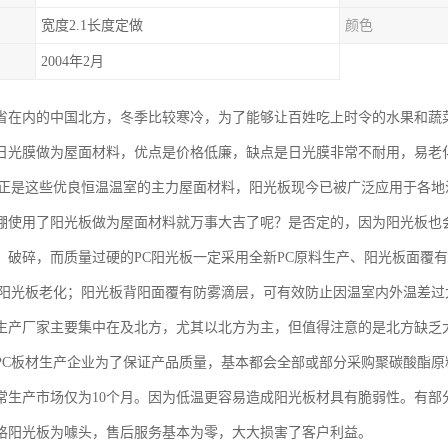
宽度2.1长度定做
颜色
2004年2月
省在内的中国北方，冬季比较寒冷，为了能够让百姓吃上时令的水果和蔬
日光膜做为屋面材料，优点是价格低廉，缺点是日光膜非常不耐用，易老
板正是这些优良恒温温室的主力屋面材料，阳光板现今已被广泛应用于各地
棚使用了阳光板做为屋面材料就万事大吉了呢？是否定的，因为阳光板也
、破碎，而质量过硬的PC阳光板一定采用全新PC原料生产、阳光板面覆
C阳光板老化；阳光板背阳面覆有防雾滴层，可有效防止因温室内外温差过
生产厂家主要集中在及北方，尤其以北方为主，但值得注意的是北方缺乏
PC板材生产企业为了保证产品质量，基本都会全部或部分采购聚碳酸酯
常生产市场仅为10个月。因为低温更容易造成阳光板材具有脆弱性。有部
格阳光板为噱头，售后服务基本为零，大大损害了客户利益。