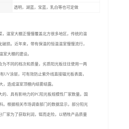
透明，湖蓝，宝蓝，乳白等也可定做
菜，温室大棚正慢慢覆盖北方很多地区，传统的温
化破损。近年来，带有保温的恒温温室慢慢流行，
温室大棚的建设。
会为不同的档次和质量，劣质阳光板往往使用一两
有有UV涂层，可有效防止紫外线直接辐光板表面，
大，造成温室顶棚内结雾结露。
大的、具有影响力的PC阳光板规模性厂家数量。国
原料。根据相关市场调查部门的数据显示，部分阳光
分厂家为了获取利润，铤而走险，以牺牲产品质量