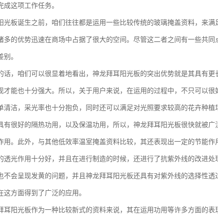
完成这项工作任务。
阳光板诞生之前，咱们往往都是运用一些比较传统的玻璃掩盖资料，来满
诸多的优势迅速在商场中占据了很大的空间。尽管这二者之间有一些共同
差别。
的话，咱们可以很显着地看出，神龙拜耳阳光板的突出优势就是其具有更
现才能也十分强大。所以，关于用户来说，在运用的过程中，不只可以很
单清洁，采光率也十分抱负，同时还可以满足对光照要求较高的花卉种植
具有很好的隔热功用，以及保温功用，所以，神龙拜耳阳光板很快就被广
作用。此外，与其他低效率温室掩盖资料比较，其还表现出一定的节能作
的透光作用十分好，并且在进行制造的时候，还进行了抗紫外线的改进处
也不会呈现发黄的问题，并且神龙拜耳阳光板还具有对紫外线的选择性透
在这方面得到了广泛的应用。
拜耳阳光板作为一种比较新式的资料来说，其在运用功用等许多方面的表