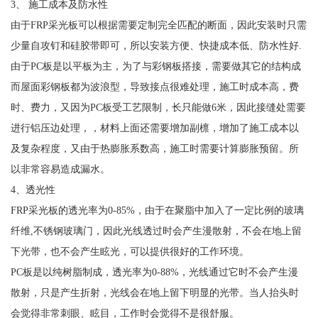
3、 施工成本及防水性
由于FRP采光板可以根据需要定制完全匹配的断面，因此安装时只需
少量自攻钉和硅胶带即可，所以安装方便、快捷成本低、防水性好.
由于PC板是以平板为主，为了与彩钢板搭接，需要做其它的结构成
而屋面彩钢板都为波浪型，导致接点很难处理，施工时成本高，费
时、费力，又因为PC板受工艺限制，长只能做6米，因此接缝处需要
进行铝压边处理，，材料上面还需要增加副檩，增加了施工成本以
及复杂程度，又由于热膨胀系数高，施工时需要计算膨胀预留。所
以非常容易造成漏水。
4、透光性
FRP采光板的透光率为0-85%，由于在聚脂中加入了一定比例的玻璃
纤维,不锈钢玻璃门，因此光线透过时会产生漫散射，不会在地上留
下光带，也不会产生眩光，可以提供很好的工作环境。
PC板是以纯树脂制成，透光率为0-88%，光线通过它时不会产生漫
散射，只是产生折射，光线会在地上留下明显的光带。当人抬头时
会觉得非常刺眼、眩目，工作时会觉得不是很舒服。