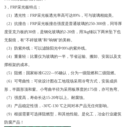
3，FRP采光板特点：
（1）透光性：FRP采光板透光率高可达89%，可与玻璃相妣美。
（2）抗撞击：FRP采光板撞击强度是普通玻璃的250-300倍，同等厚
度亚克力板的30倍，是钢化玻璃的2-20倍，用3kg锤以下两米坠下也
无裂痕，有“不碎玻璃”和“响钢”的美称。
（3）防紫外线：可以滤除阳光中99℅的紫外线。
（4）重量轻：比重仅为玻璃的一半，节省运输、搬卸、安装以及支
撑框架的成本。
（5）阻燃：国家标准G222—95确认，分为一级阻燃和二级阻燃。
（6）可弯曲性：可依设计图在工地现场采用冷弯方式，安装成拱
形，半圆形顶和窗。小弯曲半径为采用板厚度的175倍，亦可热弯。
（7）强度高，寿命长达15-20年以上。耐腐蚀。
（8）产品稳定性强，-30℃-130 ℃之间对本产品无任何影响。
（9）根据需要可选择阻燃型，和其他性能。是化工，冶金行业建筑
防腐产品！