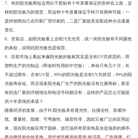
7、有的阳光板两短边用白干胶贴有十年质量保证的安样在上面，这
样的阳光板为的假货，而这种十年质量保证字样只有两种可能：一
是经销商自己在印刷厂里印刷的，二是厂家故意采取此种办法逃避
责任。
8、安装后，如阳光板看上去暗污无光亮，或一块阳光板有不同颜色
的条纹，说明此阳光板也是假货。
9、目前市场上看起来像阳光板的板材其实是没有UV共挤层的，用
塑料生产的仿制品（即临时性用的中空板），寿命只有几个月，长
不超过两年。含有UV层，99%的阳光板是没有UV共挤层，99%的阳
光板寿命短。而且很多阳光板厂生产的阳光板没有注册商标，甚至
有的连厂家的详细地址和电话号码都没有，这样的产品怎么可能提
供十年质保的承诺？
随着经济的发展，由于PC阳光板具有透光性、抗撞击性、防紫外
线、重量轻、阻燃、可弯曲性、隔音性等，因此它被广泛的应用起
来，现在阳光板应用于园林、游艺场所奇异装饰及休息场所的廊亭;
商业建筑的内外装饰、现代城市楼房的幕墙;电话亭、广告路牌、灯