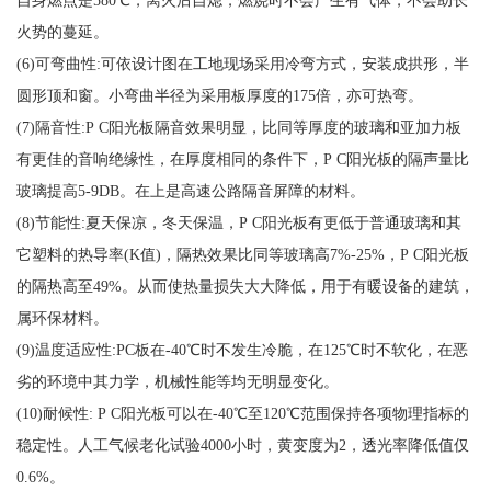
自身燃点是580℃，离火后自熄，燃烧时不会产生有气体，不会助长
火势的蔓延。
(6)可弯曲性:可依设计图在工地现场采用冷弯方式，安装成拱形，半
圆形顶和窗。小弯曲半径为采用板厚度的175倍，亦可热弯。
(7)隔音性:P C阳光板隔音效果明显，比同等厚度的玻璃和亚加力板
有更佳的音响绝缘性，在厚度相同的条件下，P C阳光板的隔声量比
玻璃提高5-9DB。在上是高速公路隔音屏障的材料。
(8)节能性:夏天保凉，冬天保温，P C阳光板有更低于普通玻璃和其
它塑料的热导率(K值)，隔热效果比同等玻璃高7%-25%，P C阳光板
的隔热高至49%。从而使热量损失大大降低，用于有暖设备的建筑，
属环保材料。
(9)温度适应性:PC板在-40℃时不发生冷脆，在125℃时不软化，在恶
劣的环境中其力学，机械性能等均无明显变化。
(10)耐候性: P C阳光板可以在-40℃至120℃范围保持各项物理指标的
稳定性。人工气候老化试验4000小时，黄变度为2，透光率降低值仅
0.6%。