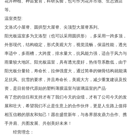
花卉种植、种苗繁育，科研实验，也可作为花卉市场、生态酒店
等。
温室类型:
文洛式小屋脊、圆拱型大屋脊、尖顶型大屋脊系列。
阳光板温室多为文洛型（也可以采用圆拱形），多采用一跨多顶，
外形现代，结构稳定，形式美观大方，视觉流畅，保温性能，透光
率适中，多雨槽，大跨度，排水量大，抗风能力强，适合于风力与
雨量较大地区。阳光板温室，具有透光度好，热传导系数低，由于
阳光板分量轻，寿命长，拉伸强度大，通过简单的钢骨结构就能满
足抗风、抗雪的要求，并且寿命长，美观大方，减少重复建设及投
资，是目前替代原始的塑料薄膜温室与玻璃温室的产品·
有了您的信任和支持才有了我们今天的业绩，才有了公司今天的发
展和壮大，希望我们不止是生意上的合作伙伴，更是人生路上值得
相互信赖的朋友和知己！愿在盛世新年，与各界朋友鼎力合作、携
手并肩、共图发展、共创美好未来！
经营理念：