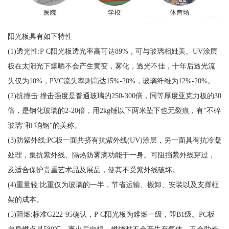
阳光板具有如下特性
(1)透光性:P C阳光板透光率高可达89%，可与玻璃相妣美。UV涂层
板在太阳光下爆晒不会产生黄变，雾化，透光不佳，十年后透光流
失仅为10%，PVC流失率则高达15%-20%，玻璃纤维为12%-20%。
(2)抗撞击:撞击强度是普通玻璃的250-300倍，同等厚度亚克力板的30
倍，是钢化玻璃的2-20倍，用2kg锤以下两米坠下也无裂痕，有"不碎
玻璃"和"响钢"的美称。
(3)防紫外线:PC板一面共挤有抗紫外线(UV)涂层，另一面具有抗冷凝
处理，集抗紫外线、隔热防雾滴功能于一身。可阻挡紫外线穿过，
及适合保护贵重艺术品及展品，使其不受紫外线破坏。
(4)重量轻:比重仅为玻璃的一半，节省运输、搬卸、安装以及支撑框
架的成本。
(5)阻燃:标准G222-95确认，P C阳光板为难燃一级，即B1级。PC板