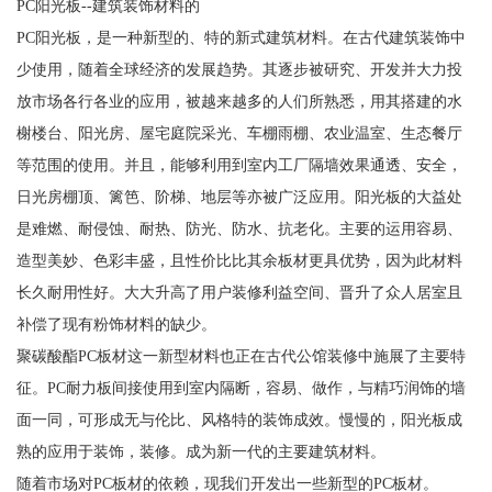
PC阳光板--建筑装饰材料的
PC阳光板，是一种新型的、特的新式建筑材料。在古代建筑装饰中
少使用，随着全球经济的发展趋势。其逐步被研究、开发并大力投
放市场各行各业的应用，被越来越多的人们所熟悉，用其搭建的水
榭楼台、阳光房、屋宅庭院采光、车棚雨棚、农业温室、生态餐厅
等范围的使用。并且，能够利用到室内工厂隔墙效果通透、安全，
日光房棚顶、篱笆、阶梯、地层等亦被广泛应用。阳光板的大益处
是难燃、耐侵蚀、耐热、防光、防水、抗老化。主要的运用容易、
造型美妙、色彩丰盛，且性价比比其余板材更具优势，因为此材料
长久耐用性好。大大升高了用户装修利益空间、晋升了众人居室且
补偿了现有粉饰材料的缺少。
聚碳酸酯PC板材这一新型材料也正在古代公馆装修中施展了主要特
征。PC耐力板间接使用到室内隔断，容易、做作，与精巧润饰的墙
面一同，可形成无与伦比、风格特的装饰成效。慢慢的，阳光板成
熟的应用于装饰，装修。成为新一代的主要建筑材料。
随着市场对PC板材的依赖，现我们开发出一些新型的PC板材。