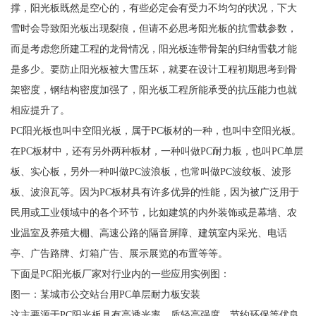
撑，阳光板既然是空心的，有些必定会有受力不均匀的状况，下大
雪时会导致阳光板出现裂痕，但请不必思考阳光板的抗雪载参数，
而是考虑您所建工程的龙骨情况，阳光板连带骨架的归纳雪载才能
是多少。要防止阳光板被大雪压坏，就要在设计工程初期思考到骨
架密度，钢结构密度加强了，阳光板工程所能承受的抗压能力也就
相应提升了。
PC阳光板也叫中空阳光板，属于PC板材的一种，也叫中空阳光板。
在PC板材中，还有另外两种板材，一种叫做PC耐力板，也叫PC单层
板、实心板，另外一种叫做PC波浪板，也常叫做PC波纹板、波形
板、波浪瓦等。因为PC板材具有许多优异的性能，因为被广泛用于
民用或工业领域中的各个环节，比如建筑的内外装饰或是幕墙、农
业温室及养殖大棚、高速公路的隔音屏障、建筑室内采光、电话
亭、广告路牌、灯箱广告、展示展览的布置等等。
下面是PC阳光板厂家对行业内的一些应用实例图：
图一：某城市公交站台用PC单层耐力板安装
这主要源于PC阳光板具有高透光率、质轻高强度、节约环保等优良