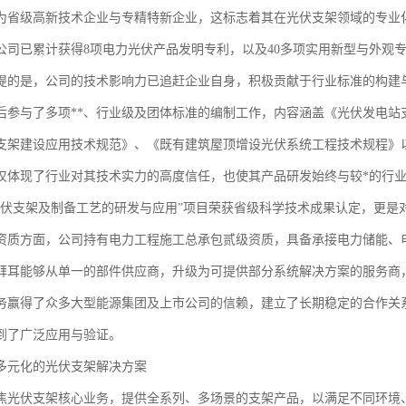
为省级高新技术企业与专精特新企业，这标志着其在光伏支架领域的专业
公司已累计获得8项电力光伏产品发明专利，以及40多项实用新型与外观
提的是，公司的技术影响力已追赶企业自身，积极贡献于行业标准的构建
后参与了多项**、行业级及团体标准的编制工作，内容涵盖《光伏发电站
支架建设应用技术规范》、《既有建筑屋顶增设光伏系统工程技术规程》
仅体现了行业对其技术实力的高度信任，也使其产品研发始终与较*的行
光伏支架及制备工艺的研发与应用”项目荣获省级科学技术成果认定，更是
资质方面，公司持有电力工程施工总承包贰级资质，具备承接电力储能、电
拜耳能够从单一的部件供应商，升级为可提供部分系统解决方案的服务商
务赢得了众多大型能源集团及上市公司的信赖，建立了长期稳定的合作关
到了广泛应用与验证。
多元化的光伏支架解决方案
焦光伏支架核心业务，提供全系列、多场景的支架产品，以满足不同环境