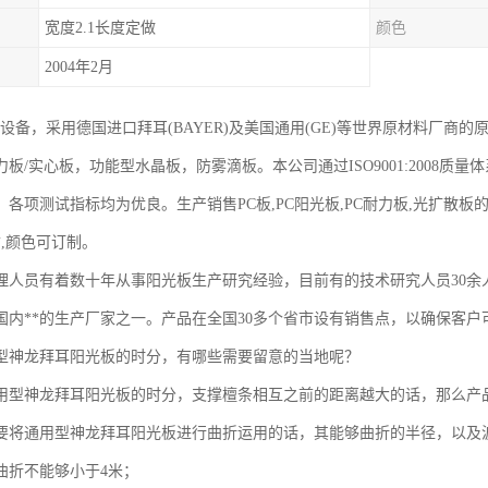
宽度2.1长度定做
颜色
2004年2月
挤设备，采用德国进口拜耳(BAYER)及美国通用(GE)等世界原材料厂
板/实心板，功能型水晶板，防雾滴板。本公司通过ISO9001:2008
各项测试指标均为优良。生产销售PC板,PC阳光板,PC耐力板,光扩散板的
寸,颜色可订制。
理人员有着数十年从事阳光板生产研究经验，目前有的技术研究人员30余
内**的生产厂家之一。产品在全国30多个省市设有销售点，以确保客户可直接
型神龙拜耳阳光板的时分，有哪些需要留意的当地呢？
用型神龙拜耳阳光板的时分，支撑檀条相互之前的距离越大的话，那么产
要将通用型神龙拜耳阳光板进行曲折运用的话，其能够曲折的半径，以及
曲折不能够小于4米；