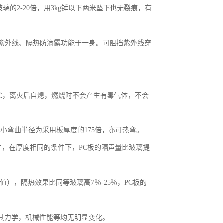
玻璃的2-20倍，用3kg锤以下两米坠下也无裂痕，有
抗紫外线、隔热防滴露功能于一身。可阻挡紫外线穿
80℃，离火后自熄，燃烧时不会产生有毒气体，不会
小弯曲半径为采用板厚度的175倍，亦可热弯。
性，在厚度相同的条件下，PC板的隔声量比玻璃提
），隔热效果比同等玻璃高7％-25％，PC板的
境中其力学，机械性能等均无明显变化。