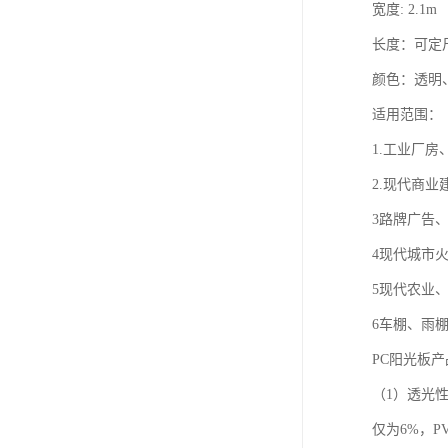
宽度: 2.1m
长度：可定
颜色：透明
适用范围：
1.工业厂
2.现代商
3路牌广告
4现代城市
5现代农业
6车棚、雨
PC阳光板产
（1）透光
仅为6%，P