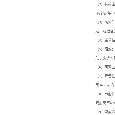
（2）抗撞击
不碎玻璃和
（3）防紫
过，及适合
（4）重量
（5）阻燃：
助长火势的
（6）可弯
（7）隔音
高34DB
（8）节能
隔热高至4
（9）温度