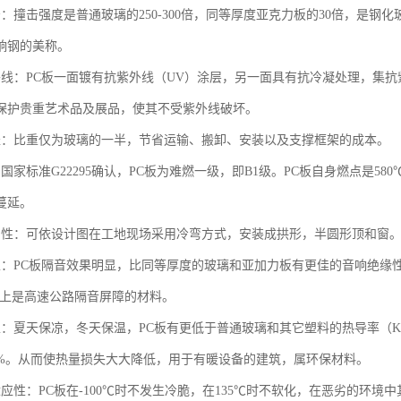
：撞击强度是普通玻璃的250-300倍，同等厚度亚克力板的30倍，是钢化
响钢的美称。
外线：PC板一面镀有抗紫外线（UV）涂层，另一面具有抗冷凝处理，集
保护贵重艺术品及展品，使其不受紫外线破坏。
轻：比重仅为玻璃的一半，节省运输、搬卸、安装以及支撑框架的成本。
国家标准G22295确认，PC板为难燃一级，即B1级。PC板自身燃点是5
蔓延。
曲性：可依设计图在工地现场采用冷弯方式，安装成拱形，半圆形顶和窗。
性：PC板隔音效果明显，比同等厚度的玻璃和亚加力板有更佳的音响绝缘
。在上是高速公路隔音屏障的材料。
性：夏天保凉，冬天保温，PC板有更低于普通玻璃和其它塑料的热导率（K值
9%。从而使热量损失大大降低，用于有暖设备的建筑，属环保材料。
适应性：PC板在-100℃时不发生冷脆，在135℃时不软化，在恶劣的环