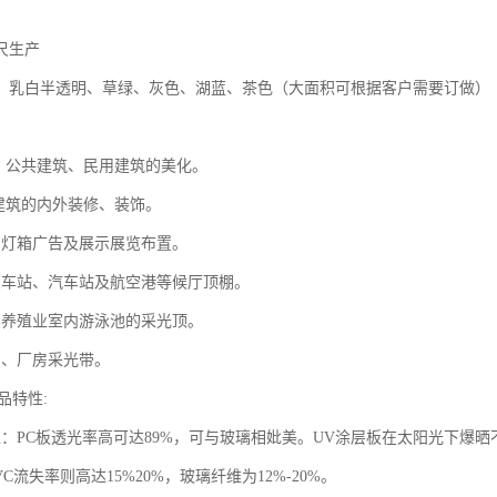
尺生产
、乳白半透明、草绿、灰色、湖蓝、茶色（大面积可根据客户需要订做）
房、公共建筑、民用建筑的美化。
业建筑的内外装修、装饰。
、灯箱广告及展示展览布置。
火车站、汽车站及航空港等候厅顶棚。
、养殖业室内游泳池的采光顶。
棚、厂房采光带。
品特性:
性：PC板透光率高可达89%，可与玻璃相妣美。UV涂层板在太阳光下爆
VC流失率则高达15%20%，玻璃纤维为12%-20%。