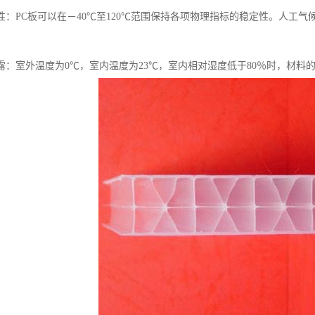
性：PC板可以在－40℃至120℃范围保持各项物理指标的稳定性。人工气
结露：室外温度为0℃，室内温度为23℃，室内相对湿度低于80％时，材料