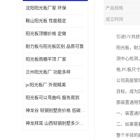
沈阳阳光板厂家 环保
产品规格
成立时间
鞍山阳光板 性能稳定
阳光板顶棚价格 定做
引进UV共
耐力板与阳光板区别 品质可靠
阳光板，耐力
测中心检测，
阳光板雨棚平顶 厂家
格,PC板尺
兰州阳光板厂 功能多样
公司高层管
pc阳光板厂 外观精美
目标，成为国
阳光板可以弯曲吗 服务周到
那装置通用
神龙谷 轻钢别墅房价格 低碳环保
一、装置通
神龙拜耳 山西轻钢别墅多少钱 施工快捷
二、如果需
整个半径的