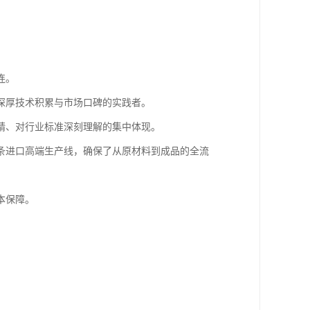
。
连。
深厚技术积累与市场口碑的实践者。
精、对行业标准深刻理解的集中体现。
条进口高端生产线，确保了从原材料到成品的全流
本保障。