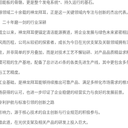
阳能板的骨骼，更是整个发电系统*、持久运行的基石。
源领域二十余载的神龙拜耳，正是这一关键领域内专注与创新的杰出代表
：二十年磨一剑的行业深耕
成立以来，神龙拜耳便锚定清洁能源赛道，将企业发展与绿色未来紧密相
风雨历程，公司从较初的探索者，成长为今日在光伏支架及关联领域拥有
注，并非简单的岁月叠加，而是对技术工艺不懈钻研、对产品品质精益求
模可观的生产基地，配备了总计达45条的各类先进生产线，其中更包含多
与工艺精度。
工业基础，是神龙拜耳能够持续推出可靠产品、满足多样化市场需求的根
场获得的认可，也进一步印证了企业稳健的经营实力与良好的发展前景。
专利护航与标准引领的创新之路
影响力，源于核心技术的自主创新与行业规范的积极参与。
谙此道，在光伏支架及相关产品的研发上投入巨大。