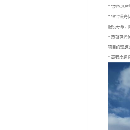
* 镀锌C
* 锌铝镁
服役寿命，
* 热镀锌
项目的理想
* 高强度