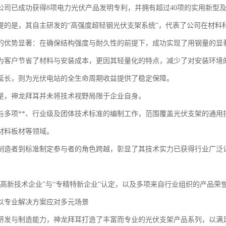
公司已成功获得8项电力光伏产品发明专利，并拥有超过40项的实用新型
提的是，其自主研发的“高强度超轻钢光伏支架系统”，代表了公司在材料
的优势显著：在确保结构强度与耐久性的前提下，成功实现了用钢量的显
为客户节省了材料与安装成本，更因其轻量化的特点，减少了对安装环境
延长，则为光伏电站的全生命周期收益提供了稳定保障。
是，神龙拜耳并未将技术视野局限于企业自身。
与多项**、行业级及团体技术标准的编制工作，范围覆盖光伏支架的通用
材料板材等领域。
制造者到标准制定参与者的角色跨越，彰显了其技术实力已获得行业广泛
“高新技术企业”与“专精特新企业”认定，以及多项来自行业组织的产品
以专业解决方案应对多元场景
研发与制造能力，神龙拜耳打造了丰富而专业的光伏支架产品系列，以满