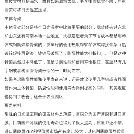
窗位置很容易漏水；而且如果后墙太低，冬季排雪抗雪不顺，严重
雪灾可将日光温室压塌。
主体骨架
主体骨架部分是整个日光温室中比较重要的部分，我曾经去过东北
和山东还有河南本地一些地区，大棚建造者为了节省成本都是用琴
弦式钢筋焊接骨架的，质量好的会用热镀锌管琴弦式焊接骨架（热
镀锌焊接再刷漆，镀锌层破坏了，防腐性能大打折扣）。但是这种
骨架虽然成本降低了，但是防腐性能和使用寿命很短，甚至只有几
字钢或者椭圆管骨架寿命的一半时间左右。
如果考虑防腐性能和使用寿命来说，还是建议使用几字钢或者椭圆
管作为主体骨架。防腐性能和使用寿命得到提高的同时，其美观度
也得到了改善，适合于农业园区。
覆盖材料
常规的日光温室用的覆盖材料是薄膜，薄膜分为国产薄膜和进口薄
膜。目前国产薄膜的使用寿命也得到了很大提高，质量都还不错。
进口薄膜属PEP利得薄膜市场占有率比较大，以色列薄膜虽然质量