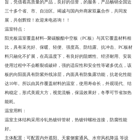
旨，凭借着高质量的产品，良好的信誉，的服务，产品畅销全国近
三十多个省、市、自治区。竭诚与国内外商家双赢合作，共同发
展，共创辉煌！欢迎来电咨询！！
温室特点：
阳光板温室覆盖材料--聚碳酸酯中空板（PC板）与其它覆盖材料相
比，具有采光好、保暖、轻便、强度高、防结露、抗冲击、PC板材
料只融化不扩展，在高温度下，有良好的阻燃性、经济耐用、安装
使用过程中不会断裂或破碎，强的适应性和安全性等诸多优点，该
板的向阳面具有防紫外线涂层，内面具有防集露功能，抗老化性能
达10年。所以由其作覆盖材料的温室，使用寿命长，外观现代、结
构稳定，形式美观大方，视觉流畅，保温效果好，冬季可节省加热
能耗。
温室用料：
温室主体结构采用冷轧热镀锌管材，热镀锌螺栓连接，防腐性能
好。
主体配置：可配置内外遮阳、天窗侧窗通风、水帘风机降温 等设