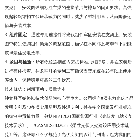
支架），安装图详细标注主梁的连接节点与檩条的间距要求。高强
度超轻钢结构在保证承载力的同时，减少了材料用量，从而降低运
输与安装成本。
3.
组件固定
：通过专用连接件将光伏组件牢固安装在支架上。安装
图中特别强调组件倾角的调整范围，确保在不同纬度与季节下都能
获得最佳发电效率。
4.
紧固与检验
：所有螺栓连接点均需按标准力矩拧紧，并在安装后
进行整体检查。神龙拜耳的专利工艺确保支架系统在25年以上使用
寿命内，保持稳定可靠的工作状态。
技术优势：创新驱动，质量为本
神龙拜耳始终以技术创新为核心竞争力。公司拥有8项电力光伏产品
发明专利及40多项实用新型及外观专利，并在多个国家及行业标准
的编制中贡献力量，包括NB/T2021国家能源行业《光伏发电站支架
技术要求》、T/CASMES2802023《柔性光伏支架建设应用技术规
范》等。这些标准不仅规范了光伏支架的设计与制造，也为我们的