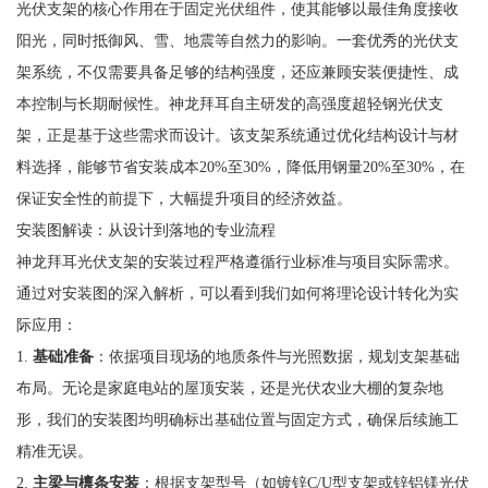
光伏支架的核心作用在于固定光伏组件，使其能够以最佳角度接收
阳光，同时抵御风、雪、地震等自然力的影响。一套优秀的光伏支
架系统，不仅需要具备足够的结构强度，还应兼顾安装便捷性、成
本控制与长期耐候性。神龙拜耳自主研发的高强度超轻钢光伏支
架，正是基于这些需求而设计。该支架系统通过优化结构设计与材
料选择，能够节省安装成本20%至30%，降低用钢量20%至30%，在
保证安全性的前提下，大幅提升项目的经济效益。
安装图解读：从设计到落地的专业流程
神龙拜耳光伏支架的安装过程严格遵循行业标准与项目实际需求。
通过对安装图的深入解析，可以看到我们如何将理论设计转化为实
际应用：
1.
基础准备
：依据项目现场的地质条件与光照数据，规划支架基础
布局。无论是家庭电站的屋顶安装，还是光伏农业大棚的复杂地
形，我们的安装图均明确标出基础位置与固定方式，确保后续施工
精准无误。
2.
主梁与檩条安装
：根据支架型号（如镀锌C/U型支架或锌铝镁光伏