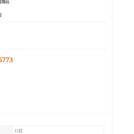
桃城区
绍
5773
15日