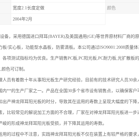
宽度2.1长度定做
颜色
2004年2月
挤设备，采用德国进口拜耳(BAYER)及美国通用(GE)等世界原材料厂
板/实心板，功能型水晶板，防雾滴板。本公司通过ISO9001:2008
各项测试指标均为优良。生产销售PC板,PC阳光板,PC耐力板,光扩散板的
寸,颜色可订制。
理人员有着数十年从事阳光板生产研究经验，目前有的技术研究人员30余
内**的生产厂家之一。产品在全国30多个省市设有销售点，以确保客户可直接
和出产神龙拜耳阳光板的时分，导致其在运用的寿数上呈现大幅度的下降
素，比较常见的解说加工方面的不合理，厂家在对神龙拜耳阳光板进一步
严峻的形成神龙拜耳阳光板受损，并下降其运用的寿数。
运用的过程中不注意，实践神龙拜耳阳光板不仅在装置上有较严格的要求