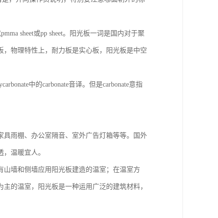
eet或pmma sheet或pp sheet。阳光板一词是国内对于聚
板，物理特性上，耐力板是实心板，阳光板是中空
e中的carbonate音译。但是carbonate意指
家具雨棚、办公室隔音、室外广告灯箱等等。国外
透，温暖宜人。
有山墙和侧墙应用阳光板建造的温室；在温室方
为主的温室，阳光板是一种运用广泛的建筑材料，