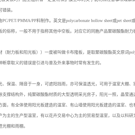
可错装。
/PET/PMMA/PP料制作。英文是polycarbonate hollow sheet或pet sh
板的俗称，一般不用于指称其他中空板。对应它的同胞产品聚碳酸酯耐力
耐力板和阳光板））一度被叫做卡布隆板，是取聚碳酸酯英文原词polycarbonat
种断章取义的错误是引进与普及外来事物时常有发生的。
光、保温、隔音于一身，可遮阳挡雨，亦可保温透光，可用于温室大棚、
除支撑结构外，纯聚碳酸酯材质的大型透明采光房子，阳光一照，晶莹通
方面，有全体使用阳光板建造的温室、有山墙使用阳光板建造的温室、也
产为主的生产型温室，有以花卉交易中心为主的贸易型温室，以及以科研
遮光棚和雨棚。