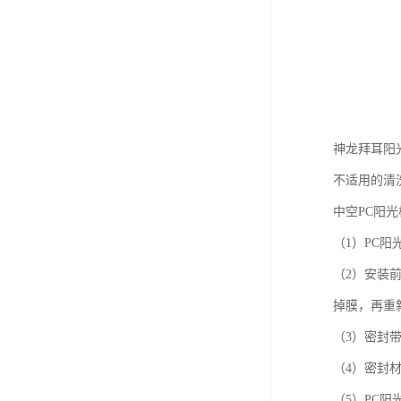
神龙拜耳阳
不适用的清
中空PC阳
（1）PC
（2）安装
掉膜，再重
（3）密封
（4）密封
（5）PC