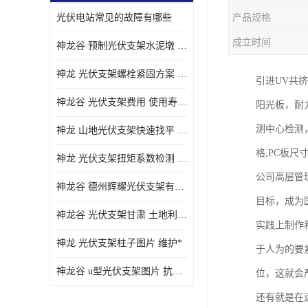
光伏电站常见的故障有哪些
产品规格
成立时间
神龙谷 预制光伏支架水泥墩 抗震性能优
神龙 光伏支架螺栓紧固方案 土地利用率高
引进UV共
神龙谷 光伏支架费用 使用寿命长
阳光板，耐力
测中心检测，
神龙 山地光伏支架快速找平 抗风耐压
格,PC板尺
神龙 光伏支架扭矩系数检测 适应性强
公司高层管
神龙谷 德州辉耀光伏支架有限公司 材质多样
目标，成为国
神龙谷 光伏支架甘肃 土地利用率高
实践上制作
神龙 光伏支架柱子图片 维护*
于人为的要
神龙谷 u型光伏支架图片 抗紫外线
位，这就会
还有就是在