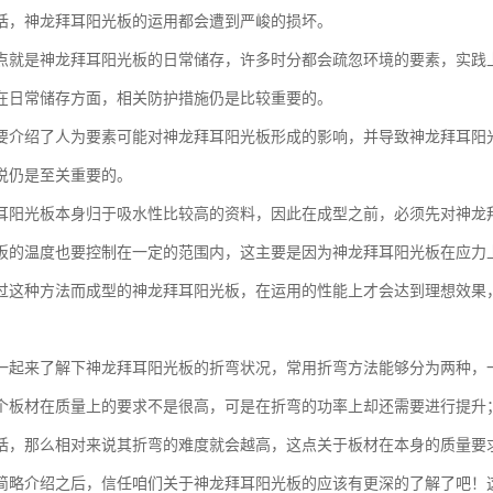
话，神龙拜耳阳光板的运用都会遭到严峻的损坏。
点就是神龙拜耳阳光板的日常储存，许多时分都会疏忽环境的要素，实践
在日常储存方面，相关防护措施仍是比较重要的。
要介绍了人为要素可能对神龙拜耳阳光板形成的影响，并导致神龙拜耳阳
说仍是至关重要的。
耳阳光板本身归于吸水性比较高的资料，因此在成型之前，必须先对神龙
板的温度也要控制在一定的范围内，这主要是因为神龙拜耳阳光板在应力
过这种方法而成型的神龙拜耳阳光板，在运用的性能上才会达到理想效果
一起来了解下神龙拜耳阳光板的折弯状况，常用折弯方法能够分为两种，
个板材在质量上的要求不是很高，可是在折弯的功率上却还需要进行提升
话，那么相对来说其折弯的难度就会越高，这点关于板材在本身的质量要
简略介绍之后，信任咱们关于神龙拜耳阳光板的应该有更深的了解了吧！