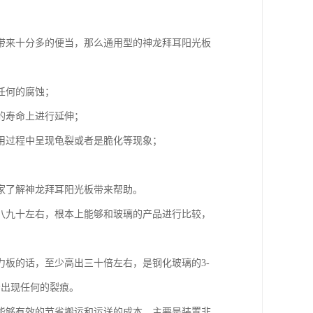
带来十分多的便当，那么通用型的神龙拜耳阳光板
任何的腐蚀；
的寿命上进行延伸；
用过程中呈现龟裂或者是脆化等现象；
家了解神龙拜耳阳光板带来帮助。
八九十左右，根本上能够和玻璃的产品进行比较，
板的话，至少高出三十倍左右，是钢化玻璃的3-
会出现任何的裂痕。
能够有效的节省搬运和运送的成本，主要是装置非