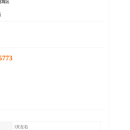
桃城区
板
5773
3天左右