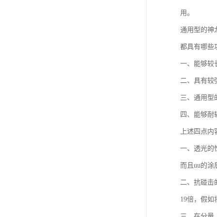
用。
通用型的神
都具有哪些
一、能够较
二、具有较
三、通用型
四、能够耐
上述四点内
一、透光的
而且uu的
二、抗碰击
19倍，假
三、在分量