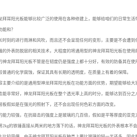
龙拜耳阳光板能够比较广泛的使用在各种修建上，能够给咱们的日常生活
功能和？
长时刻的进行雨淋和风吹，而且还不会呈现任何的变形，主要是不会遭到
强的外表防脱层的相关技术，大程度的将通用型的神龙拜耳阳光板在使用
的神龙拜耳阳光板不管是在韧度仍是强度上都十分好，有效的防备其在使
较普通的化学腐蚀，保证其具有长期的透明度，在质量上有着的保障。
容主要介绍的是通用型神龙拜耳阳光板在功能方面的优势，期望能够给大
性能非常好，神龙拜耳阳光板在整个透光率上高的时分，能够达到百分之
涂层板假如是在强光的照射下，还不会出现任何色彩方面的改变。
的能力较强，在抗碰击的强度上是玻璃的几百倍，假如是平等厚度的亚克力
如将2kg的铁锤直接从两米的地方落下的话，神龙拜耳阳光板的外表根本不
上比较简便，由于神龙拜耳阳光板在种类上要比玻璃的轻一半还多，因此