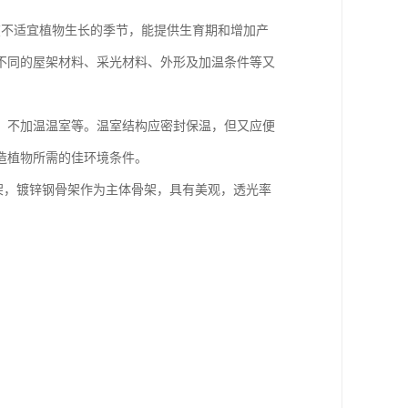
施。在不适宜植物生长的季节，能提供生育期和增加产
不同的屋架材料、采光材料、外形及加温条件等又
、不加温温室等。温室结构应密封保温，但又应便
造植物所需的佳环境条件。
框架，镀锌钢骨架作为主体骨架，具有美观，透光率