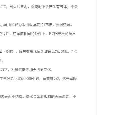
是580℃，离火后自熄，燃烧时不会产生有气体，不会
小弯曲半径为采用板厚度的175倍，亦可热弯。
绝缘性，在厚度相同的条件下，P C阳光板的隔声
K值），隔热效果比同等玻璃高7%-25%，P C
料。
中其力学，机械性能等均无明显变化。
人工气候老化试验4000小时，黄变度为2，透光率降
料的内表面不结露。露水会延着板材的表面流走，不