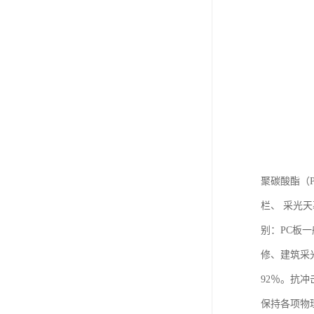
聚碳酸酯（
栏、 采光
别：PC板
修、建筑采
92％。抗冲
保持各项物