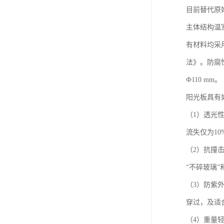
目前替代原
主体结构温
有材料均采用
法》。防腐
Ф110 mm。
阳光板具有
（1）透光
流失仅为10
（2）抗撞击
“不碎玻璃”
（3）防紫
穿过，及适
（4）重量