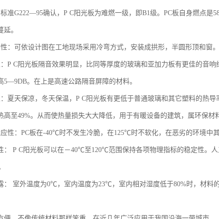
标准G222—95确认，P C阳光板为难燃一级，即B1级。PC板自身燃点
蔓延。
曲性：可依设计图在工地现场采用冷弯方式，安装成拱形，半圆形顶和窗。
性：P C阳光板隔音效果明显，比同等厚度的玻璃和亚加力板有更佳的音响
高5—9DB。在上是高速公路隔音屏障的材料。
：夏天保凉，冬天保温，P C阳光板有更低于普通玻璃和其它塑料的热导率（
热高至49%。从而使热量损失大大降低，用于有暖设备的建筑，属环保材
适应性：PC板在-40℃时不发生冷脆，在125℃时不软化，在恶劣的环境
性： P C阳光板可以在－40℃至120℃范围保持各项物理指标的稳定性。
。
结露： 室外温度为0℃，室内温度为23℃，室内相对湿度低于80%时，材
易方便，不像传统材料那样笨重，在近几年广泛应用于我国沿海一带城市。