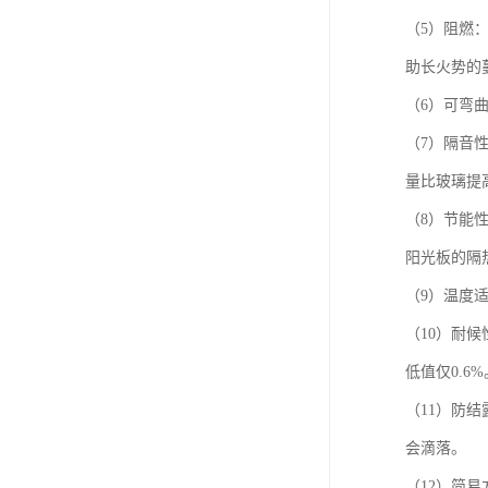
（5）阻燃：
助长火势的
（6）可弯
（7）隔音
量比玻璃提
（8）节能性
阳光板的隔
（9）温度
（10）耐候
低值仅0.6%
（11）防
会滴落。
（12）简