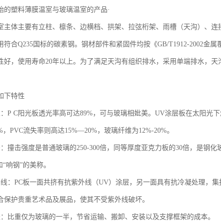
始的塑料薄膜温室与玻璃温室的产品·
室主体主要有立柱、檩条、边横档、拱架、拉弦桁架、雨槽（天沟）、连
符合Q235国标的碳素钢。钢材部件和紧固件均按《GB/T1912-200
性好，使用寿命20年以上。为了满足天沟有组织排水，采用单端排水，天沟
如下特性
性：P C阳光板透光率高可达89%，可与玻璃相妣美。UV涂层板在太阳
%，PVC流失率则高达15%—20%，玻璃纤维为12%-20%。
：撞击强度是普通玻璃的250-300倍，同等厚度亚克力板的30倍，是钢化
和“响钢”的美称。
外线：PC板一面共挤有抗紫外线（UV）涂层，另一面具有抗冷凝处理，
合保护贵重艺术品及展品，使其不受紫外线破坏。
轻：比重仅为玻璃的一半，节省运输、搬卸、安装以及支撑框架的成本。