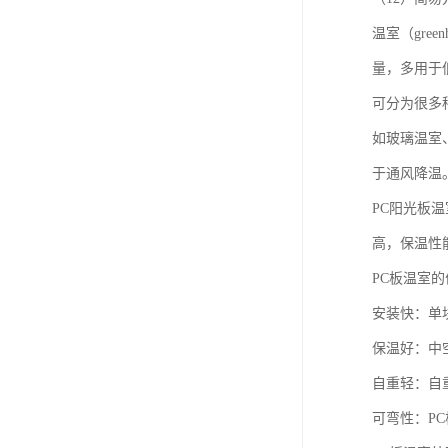
温室（gr
量，多用于
可分为很多
如玻璃温室
于通风降温
PC阳光板
高，保温性
PC板温室的
安装快：单块
保温好：中
自重轻：自
可弯性：P