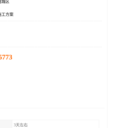
桃城区
施工方案
5773
3天左右