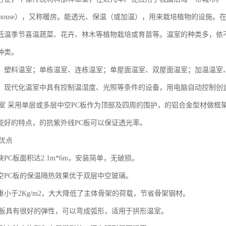
eenhouse），又称暖房。能透光、保温（或加温），用来栽培植物的设
低温季节喜温蔬菜、花卉、林木等植物栽培或育苗等。温室的种类多，依
种类。
、塑料温室；单栋温室、连栋温室；单屋面温室、双屋面温室；加温温室
。现代化温室中具有控制温湿度、光照等条件的设备，用电脑自动控制创
温室 采用单层或多层中空PC板作为顶部及四周的围护，的铝合金型材做
能好的特点，的抗紫外线PC板可以保证透光率。
优点
PC板面积达2.1m*6m，安装简单，无破损。
空PC板的保温隔热效果优于双层中空玻璃。
重小于2Kg/m2，大大降低了主体骨架的荷载，节省骨架钢材。
C板具有很好的弹性，可以弯成弧形，适用于拱形温室。