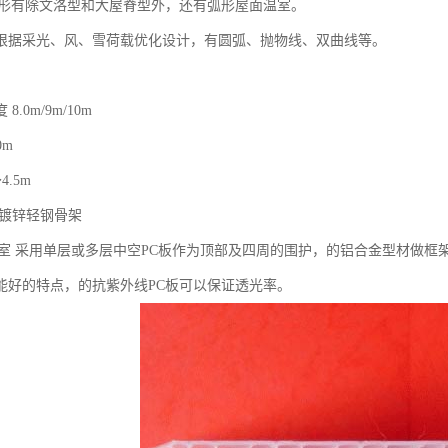
外形有除文洛型和大屋脊型外，还有弧形屋面温室。
根据采光、风、雪荷载优化设计，有圆弧、抛物线、双曲线等。
.0m/9m/10m
0m
4.5m
热镀锌轻钢骨架
温室 采用单层或多层中空PC板作为顶部及四周的围护，的铝合金型材做
能好的特点，的抗紫外线PC板可以保证透光率。