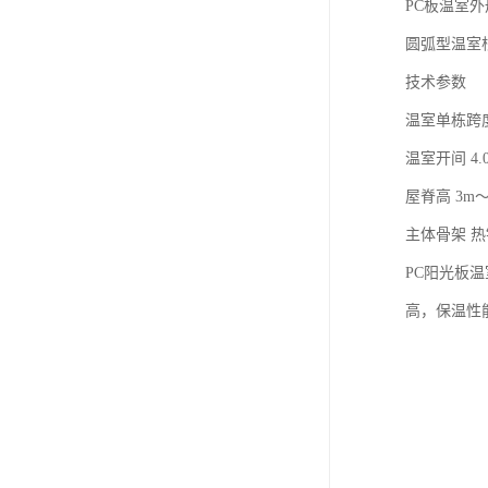
PC板温室
圆弧型温室
技术参数
温室单栋跨度 8
温室开间 4.
屋脊高 3m～
主体骨架 
PC阳光板
高，保温性