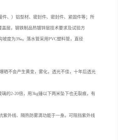
接件、）铝型材、密封件、密封件、紧固件等；所
2金属覆盖层，钢铁制品热镀锌层技术要求及试验方
坡度为3‰。落水管采用PVC塑料管，直径
光下爆晒不会产生黄变，雾化，透光不佳，十年后透光
玻璃的2-20倍，用3kg锤以下两米坠下也无裂痕，有
集抗紫外线、隔热防雾滴功能于一身。可阻挡紫外线