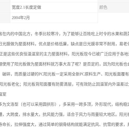
宽度2.1长度定做
颜色
2004年2月
省在内的中国北方，冬季比较寒冷，为了能够让百姓吃上时令的水果和蔬
日光膜做为屋面材料，优点是价格低廉，缺点是日光膜非常不耐用，易老
板正是这些优良恒温温室的主力屋面材料，阳光板现今已被广泛应用于各地
棚使用了阳光板做为屋面材料就万事大吉了呢？是否定的，因为阳光板也
、破碎，而质量过硬的PC阳光板一定采用全新PC原料生产、阳光板面覆
C阳光板老化；阳光板背阳面覆有防雾滴层，可有效防止因温室内外温差过
温室
多为文洛型（也可以采用圆拱形），多采用一跨多顶，外形现代，结构稳
槽，大跨度，排水量大，抗风能力强，适合于风力与雨量较大地区。阳光
寿命长，拉伸强度大，通过简单的钢骨结构就能满足抗风、抗雪的要求，