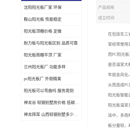
沈阳阳光板厂家 环保
产品规格
成立时间
鞍山阳光板 性能稳定
阳光板顶棚价格 定做
在包括东三
耐力板与阳光板区别 品质可靠
室经常使用
而PC阳光
阳光板雨棚平顶 厂家
是否温室大
兰州阳光板厂 功能多样
年就会风化
pc阳光板厂 外观精美
从而造成P
阳光板可以弯曲吗 服务周到
阳光板智能
神龙谷 轻钢别墅房价格 低碳环保
阳光板温室
神龙拜耳 山西轻钢别墅多少钱 施工快捷
适中，多雨
板分量轻，