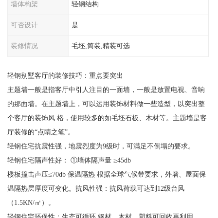
墙体构架
轻钢结构
可否设计
是
装修情况
毛坯,简装,精装可选
轻钢别墅客厅的装修技巧：重点要突出
主题墙一般是指客厅中引人注目的一面墙，一般是放置电视、音响
的那面墙。在主题墙上，可以运用装饰材料做一些造型，以突出整
个客厅的装饰风 格，使用较多的如毛坯石板、木材等。主题墙是客
厅装修的“点睛之笔”。
轻钢住宅抗震性强，地震烈度为9级时，可满足不倒塌的要求。
轻钢住宅隔声性好： ①墙体隔声量 ≥45db
楼板撞击声压≤70db 保温隔热 根据全球气候带要求，外墙、屋面保
温隔热层厚度可变化。抗风性强：抗风荷载可达到12级台风
（1.5KN/㎡）。
轻钢住宅环保性：生态可循环 钢材、木材、塑料可回收再利用。