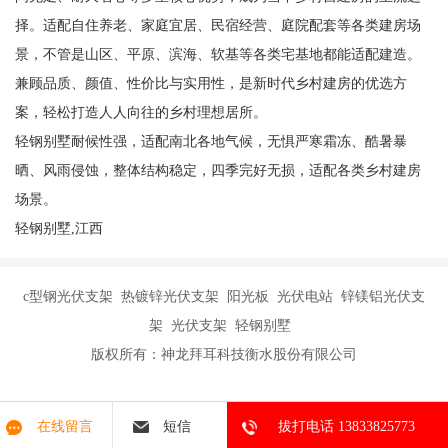
择。适配自住养老、家庭宜居、民宿经营、庭院配套等各类建房场
景，不管是山区、平原、滨海、软基等各类宅基地都能适配建造。
兼顾品质、颜值、性价比与实用性，是新时代乡村建房的优选方
案，轻松打造人人向往的乡村理想居所。
轻钢别墅耐候性强，适配南北各地气候，无惧严寒霜冻、酷暑暴
晒、风雨侵蚀，整体结构稳定，四季完好无损，适配各类乡村建房
场景。
轻钢别墅,江西
c型钢光伏支架 热镀锌光伏支架 阳光板 光伏电站 锌镁铝光伏支
架 光伏支架 轻钢别墅
版权所有：神龙拜耳科技衡水股份有限公司
在线留言
短信
拔打电话 13833825773