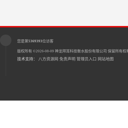
您是第
5369393
位访客
版权所有 ©2026-08-09
神龙拜耳科技衡水股份有限公司
保留所有权利
技术支持：
八方资源网
免责声明
管理员入口
网站地图
光伏支架设计难度 报价单
神龙拜耳-国内光伏支架厂家*