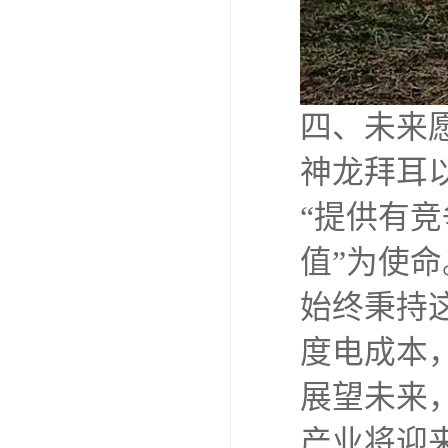
四、未来
神龙拜耳
“提供有
值”为使
始终秉持
度电成本
展望未来
产业将迎