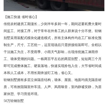
【施工快速·省时省心】
传统农村建房工期漫长，少则半年多则一年，期间还要耗费大量时
间监工、对接工序，对于常年在外务工的人群来说十分不便。轻钢
别墅采用装配式模块化建造模式，所有主体构件均在工厂标准化预
制生产，尺寸、工艺统一，运至现场后只需拼接组装即可。全程以
干法施工为主，不受雨季、小雨天气影响，出现传统施工淋雨停
工、墙体受潮的问题。一栋两百平左右的两层别墅，短短两三个月
即可完成整体施工、硬装落地，快速实现拎包入住，大节省时间成
本和人工成本，不用长期奔波盯工地，省心又。
轻钢别墅拥有多层立体隔音结构，墙体、屋面、地面均填充隔音材
质，可有效阻隔室外车流、人声、风雨噪音，室内静谧安静，为居
家休憩、学习营造环境。
50万轻钢别墅