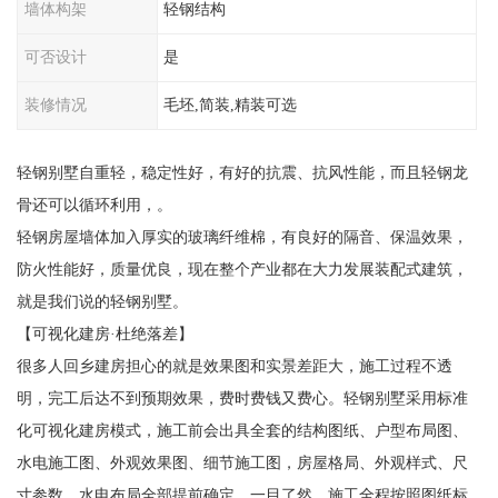
墙体构架
轻钢结构
可否设计
是
装修情况
毛坯,简装,精装可选
轻钢别墅自重轻，稳定性好，有好的抗震、抗风性能，而且轻钢龙
骨还可以循环利用，。
轻钢房屋墙体加入厚实的玻璃纤维棉，有良好的隔音、保温效果，
防火性能好，质量优良，现在整个产业都在大力发展装配式建筑，
就是我们说的轻钢别墅。
【可视化建房·杜绝落差】
很多人回乡建房担心的就是效果图和实景差距大，施工过程不透
明，完工后达不到预期效果，费时费钱又费心。轻钢别墅采用标准
化可视化建房模式，施工前会出具全套的结构图纸、户型布局图、
水电施工图、外观效果图、细节施工图，房屋格局、外观样式、尺
寸参数、水电布局全部提前确定，一目了然。施工全程按照图纸标