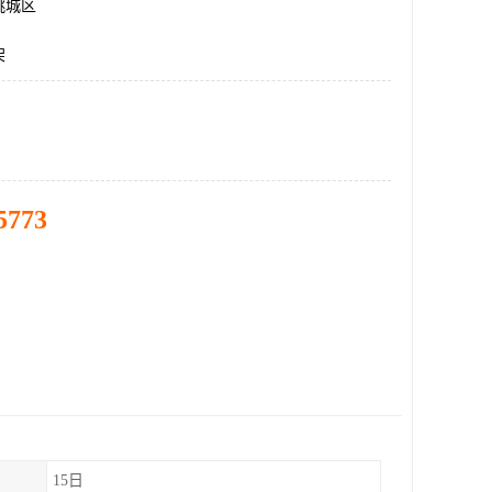
桃城区
架
5773
15日