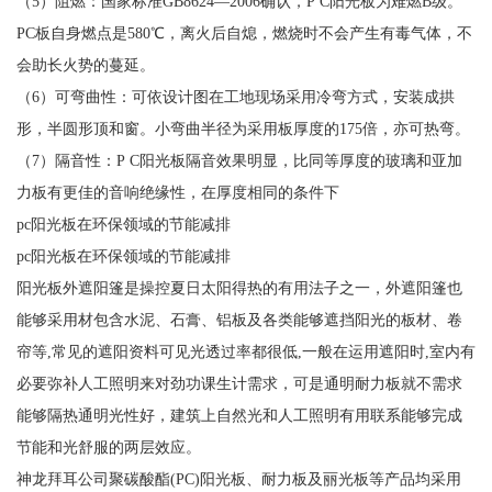
（5）阻燃：国家标准GB8624—2006确认，P C阳光板为难燃B级。
PC板自身燃点是580℃，离火后自熄，燃烧时不会产生有毒气体，不
会助长火势的蔓延。
（6）可弯曲性：可依设计图在工地现场采用冷弯方式，安装成拱
形，半圆形顶和窗。小弯曲半径为采用板厚度的175倍，亦可热弯。
（7）隔音性：P C阳光板隔音效果明显，比同等厚度的玻璃和亚加
力板有更佳的音响绝缘性，在厚度相同的条件下
pc阳光板在环保领域的节能减排
pc阳光板在环保领域的节能减排
阳光板外遮阳篷是操控夏日太阳得热的有用法子之一，外遮阳篷也
能够采用材包含水泥、石膏、铝板及各类能够遮挡阳光的板材、卷
帘等,常见的遮阳资料可见光透过率都很低,一般在运用遮阳时,室内有
必要弥补人工照明来对劲功课生计需求，可是通明耐力板就不需求
能够隔热通明光性好，建筑上自然光和人工照明有用联系能够完成
节能和光舒服的两层效应。
神龙拜耳公司聚碳酸酯(PC)阳光板、耐力板及丽光板等产品均采用