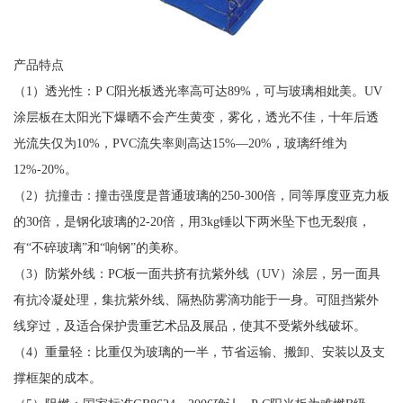
产品特点
（1）透光性：P C阳光板透光率高可达89%，可与玻璃相妣美。UV
涂层板在太阳光下爆晒不会产生黄变，雾化，透光不佳，十年后透
光流失仅为10%，PVC流失率则高达15%—20%，玻璃纤维为
12%-20%。
（2）抗撞击：撞击强度是普通玻璃的250-300倍，同等厚度亚克力板
的30倍，是钢化玻璃的2-20倍，用3kg锤以下两米坠下也无裂痕，
有“不碎玻璃”和“响钢”的美称。
（3）防紫外线：PC板一面共挤有抗紫外线（UV）涂层，另一面具
有抗冷凝处理，集抗紫外线、隔热防雾滴功能于一身。可阻挡紫外
线穿过，及适合保护贵重艺术品及展品，使其不受紫外线破坏。
（4）重量轻：比重仅为玻璃的一半，节省运输、搬卸、安装以及支
撑框架的成本。