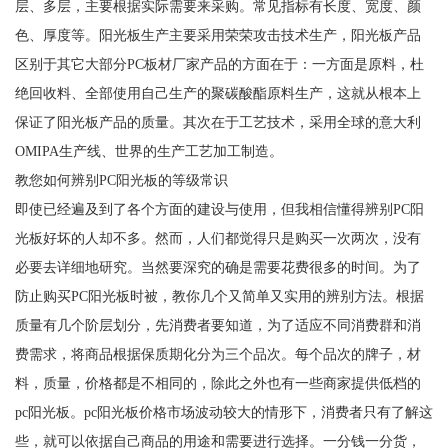
层、多层，主要根据实际需要来采购。常见指标有长度、宽度、颜
色、厚度等。阳光板生产主要采用荣荣攻击技术生产，阳光板产品
区别于其它大部分PC板材厂家产品的方面在于：一方面是原料，杜
绝回收料、全部使用自己生产的聚碳酸酯原料生产，这就从根本上
保证了阳光板产品的质量。其次在于工艺技术，采用全球的意大利
OMIPA生产线、世界的生产工艺加工制造。
教您如何辨别PC阳光板的等级常识
即使已经遍及到了各个方面的建设与使用，但我相信懂得辨别PC阳
光板好坏的人却不多。然而，人们都觉得只是购买一次两次，没有
必要去详细地研究。当然要深究的确是需要花费很多的时间。为了
防止购买PC阳光板时被，教你几个又简单又实用的辨别方法。根据
质量有几个阶层划分，先消费者要知道，为了适应不同消费群和消
费需求，将商品根据保质期化分为三个品次。每个品次的牌子，材
料，质量，价格都是不相同的，除此之外也有一些商家提供低档的
pc阳光板。pc阳光板价格市场波动较大的情形下，消费者只有了解这
些，就可以依据自己商品的用途和需要进行选择。一分钱一分货，