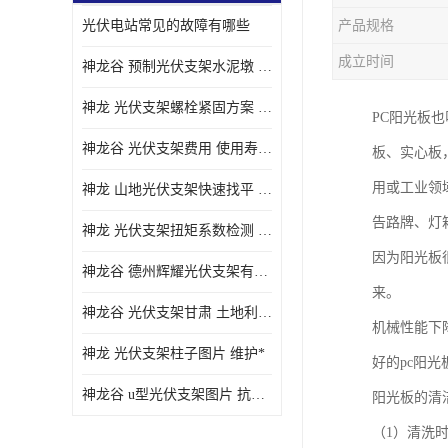
光伏电站常见的故障有哪些
产品规格
成立时间
神龙谷 预制光伏支架水泥墩 抗震性能优
神龙 光伏支架螺栓紧固方案 土地利用率高
PC阳光板
神龙谷 光伏支架费用 使用寿命长
板、实心板
用或工业领
神龙 山地光伏支架快速找平 抗风耐压
告路牌、灯
神龙 光伏支架扭矩系数检测 适应性强
因为阳光板
神龙谷 德州辉耀光伏支架有限公司 材质多样
来。
神龙谷 光伏支架甘肃 土地利用率高
机械性能下
神龙 光伏支架柱子图片 维护*
好的pc阳
神龙谷 u型光伏支架图片 抗紫外线
阳光板的清
（1）清洗