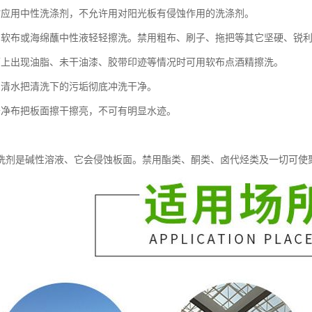
时应用中性洗涤剂，不允许用对阳光板有侵蚀作用的洗涤剂。
用软布或海绵蘸中性液轻轻擦洗。禁用粗布、刷子、拖把等其它坚硬、锐
面上出现油脂、未干油漆、胶带印迹等情况时可用软布点酒精擦洗。
用清水把清洗下的污垢彻底冲洗干净。
干净布把板面擦干擦亮，不可有明显水迹。
洗剂是碱性溶液、它会侵蚀板面。禁用酯类、酮类、卤代烃类及一切可使