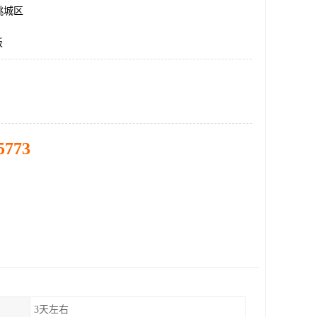
桃城区
板
5773
3天左右