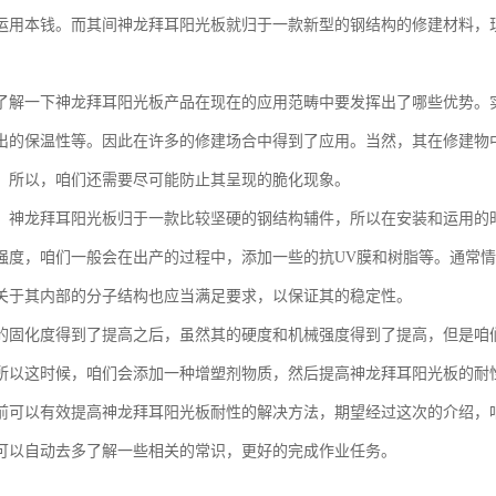
运用本钱。而其间神龙拜耳阳光板就归于一款新型的钢结构的修建材料，
了解一下神龙拜耳阳光板产品在现在的应用范畴中要发挥出了哪些优势。
出的保温性等。因此在许多的修建场合中得到了应用。当然，其在修建物
。所以，咱们还需要尽可能防止其呈现的脆化现象。
，神龙拜耳阳光板归于一款比较坚硬的钢结构辅件，所以在安装和运用的
强度，咱们一般会在出产的过程中，添加一些的抗UV膜和树脂等。通常情
关于其内部的分子结构也应当满足要求，以保证其的稳定性。
的固化度得到了提高之后，虽然其的硬度和机械强度得到了提高，但是咱
所以这时候，咱们会添加一种增塑剂物质，然后提高神龙拜耳阳光板的耐
前可以有效提高神龙拜耳阳光板耐性的解决方法，期望经过这次的介绍，
可以自动去多了解一些相关的常识，更好的完成作业任务。