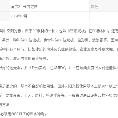
宽度2.1长度定做
颜色
2004年2月
也叫中空阳光板，属于PC板材的一种，也叫中空阳光板。在PC板材中，还
，另外一种叫做PC波浪板，也常叫做PC波纹板、波形板、波浪瓦等。因
域中的各个环节，比如建筑的内外装饰或是幕墙、农业温室及养殖大棚、
箱广告、展示展览的布置等等。
很好的透光率，并且外形美观、色彩丰富，并且在弯曲弧度很大时也能保
降是很少的，基本不会影响使用性。国外pc阳光板使用基本上是20年以上
光板，要靠设备，工艺，原料，检测手段等。一般来讲进口设备uv共挤层
洁方法
时必须用60℃以下的温水冲洗。