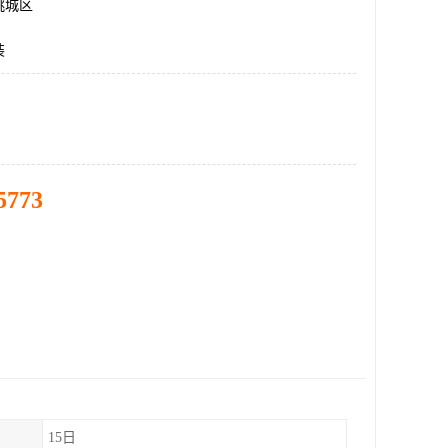
桃城区
装
5773
15日