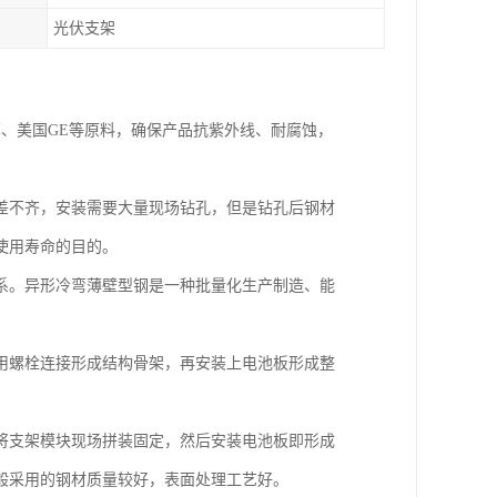
光伏支架
耳、美国GE等原料，确保产品抗紫外线、耐腐蚀，
差不齐，安装需要大量现场钻孔，但是钻孔后钢材
使用寿命的目的。
系。异形冷弯薄壁型钢是一种批量化生产制造、能
。
用螺栓连接形成结构骨架，再安装上电池板形成整
将支架模块现场拼装固定，然后安装电池板即形成
般采用的钢材质量较好，表面处理工艺好。