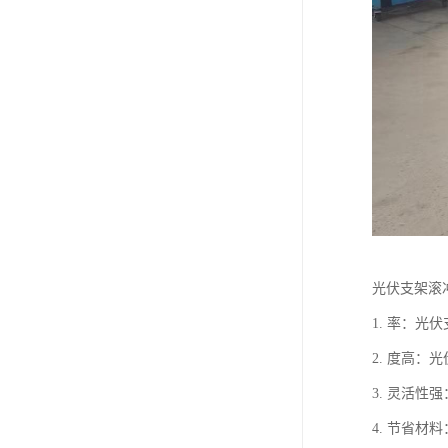
光伏支架滚
1. 率：
2. 度高
3. 灵活
4. 节省