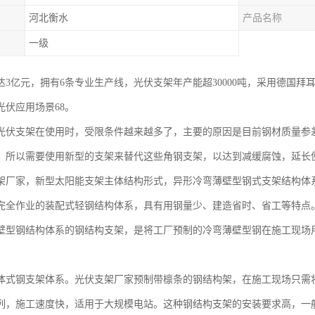
河北衡水
产品名称
一级
达3亿元，拥有6条专业生产线，光伏支架年产能超30000吨，采用德国拜
光伏应用场景68。
光伏支架在使用时，受限条件越来越多了，主要的原因是目前钢材质量参
，所以需要使用新型的支架来替代这些角钢支架，以达到减缓腐蚀，延长
架厂家，新型太阳能支架主体结构形式，异形冷弯薄壁型钢式支架结构体
完全作业的装配式轻钢结构体系，具有用钢量少、建造省时、省工等特点
壁型钢结构体系的钢结构支架，是将工厂预制的冷弯薄壁型钢在施工现场
。
体式钢支架体系。光伏支架厂家预制带檩条的钢结构架，在施工现场只需
列，施工速度快，适用于大规模电站。这种钢结构支架的安装要求高，一