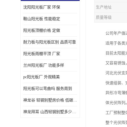
沈阳阳光板厂家 环保
生产地址
质量等级
鞍山阳光板 性能稳定
阳光板顶棚价格 定做
公司年产值
耐力板与阳光板区别 品质可靠
适用于各类
目前太阳能
阳光板雨棚平顶 厂家
又容易锈蚀
兰州阳光板厂 功能多样
河北光伏支
pc阳光板厂 外观精美
快速组装、
阳光板可以弯曲吗 服务周到
异形冷弯薄
神龙谷 轻钢别墅房价格 低碳环保
体光伏阵列
神龙拜耳 山西轻钢别墅多少钱 施工快捷
工厂预制整
整个光伏阵