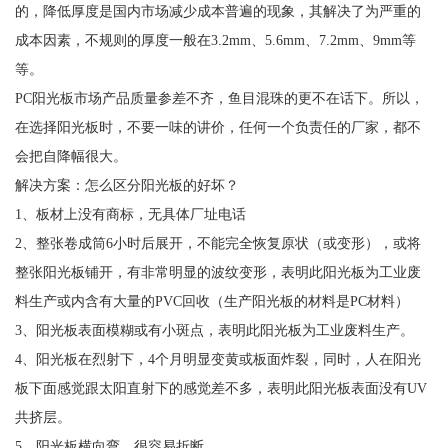
的，降低厚度是国内市场减少成本普遍的现象，其解决了为严重的
成本因素，不规则的厚度一般在3.2mm、5.6mm、7.2mm、9mm等
等。
PC阳光板市场产品质量参差不齐，鱼目混珠的更不在话下。所以，
在选择阳光板时，不要一味的讲价，任何一个负责任的厂家，都不
会把自降幅很大。
解决方案：怎么区分阳光板的好坏？
1、板材上没有商标，无具体厂址电话
2、整张卷成筒6小时后展开，不能完全恢复原状（或变形），或将
整张阳光板铺开，有非常明显的波纹变形，表明此阳光板为工业废
料生产或内含有大量的PVC回收（生产阳光板的材料是PC材料）
3、阳光板表面模糊或有小斑点，表明此阳光板为工业废料生产。
4、阳光板在烈射下，4个月明显变黄或板面炸裂，同时，人在阳光
板下面感觉跟太阳直射下的感觉差不多，表明此阳光板表面没有UV
共挤层。
5、阳光板横向弯，很容易折断。