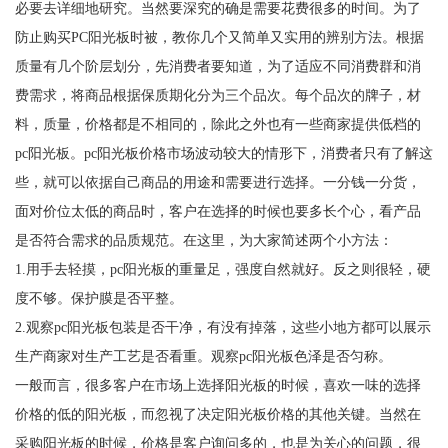
必要去详细地研究。当然要深究的确是需要花费很多的时间。为了
防止购买PC阳光板时被，教你几个又简单又实用的辨别方法。根据
质量有几个阶层划分，先消费者要知道，为了适应不同消费群和消
费需求，将商品根据保质期化分为三个品次。每个品次的牌子，材
料，质量，价格都是不相同的，除此之外也有一些商家提供低档的
pc阳光板。pc阳光板价格市场波动较大的情形下，消费者只有了解这
些，就可以依据自己商品的用途和需要进行选择。一分钱一分货，
面对价位太低的商品时，客户在选择的时候也要多长个心，看产品
是否符合需求的品质规范。在这里，为大家简述两个小方法：
1.用手去轻摸，pc阳光板的重量足，强度自然就好。反之则很轻，硬
度不够。保护膜是否平整。
2.观察pc阳光板包装是否干净，有没有掉落，这些小地方都可以展示
生产商家对生产工艺是否看重。观察pc阳光板色泽是否匀称。
一般而言，很多客户在市场上选择阳光板的时候，喜欢一味的选择
价格的低的阳光板，而忽视了决定阳光板价格的其他关键。当然在
采购阳光板的时候，价格是客户询问多的，也是为关心的问题，很