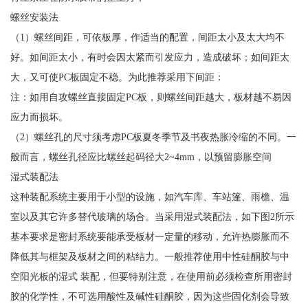
螺丝安装法
（1）螺丝间距，可依板厚，作适当的配置，间距太小及太大均不
好。如间距太小，有时会因太紧而引发应力，造成破坏；如间距太
大，又可使PC板固定不稳。为此推荐采用下间距：
注：如用自攻螺丝直接固定PC板，则螺丝间距越大，板材越不易因
应力而损坏。
（2）螺丝孔的尺寸须考虑PC板夏冬季节及书夜热胀冷缩的不同。一
般而言，螺丝孔径应比螺丝起码径大2~4mm，以预留膨胀空间
湿式装配法
这种装配系统主要用于小型的设施，如汽车库、车站篷、雨檐、温
室以及其它许多替代玻璃的场合。当采用湿式装配法，如下图2所示
基本要求是密封系统要能承受板材一定量的移动，允许热膨胀而不
降低其与框架及板材之间的粘结力。一般推荐使用中性硅酮胶与中
空阳光板的湿式 装配，但要特别注意，在使用前必须检查所用密封
胶的化学性，不可选用酸性及碱性硅酮胶，因为这些固化剂会导致