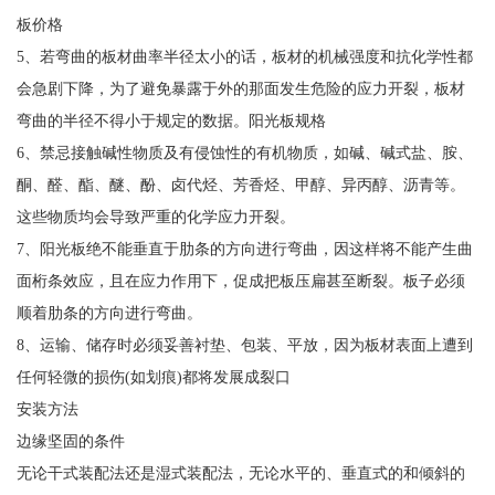
板价格
5、若弯曲的板材曲率半径太小的话，板材的机械强度和抗化学性都
会急剧下降，为了避免暴露于外的那面发生危险的应力开裂，板材
弯曲的半径不得小于规定的数据。阳光板规格
6、禁忌接触碱性物质及有侵蚀性的有机物质，如碱、碱式盐、胺、
酮、醛、酯、醚、酚、卤代烃、芳香烃、甲醇、异丙醇、沥青等。
这些物质均会导致严重的化学应力开裂。
7、阳光板绝不能垂直于肋条的方向进行弯曲，因这样将不能产生曲
面桁条效应，且在应力作用下，促成把板压扁甚至断裂。板子必须
顺着肋条的方向进行弯曲。
8、运输、储存时必须妥善衬垫、包装、平放，因为板材表面上遭到
任何轻微的损伤(如划痕)都将发展成裂口
安装方法
边缘坚固的条件
无论干式装配法还是湿式装配法，无论水平的、垂直式的和倾斜的