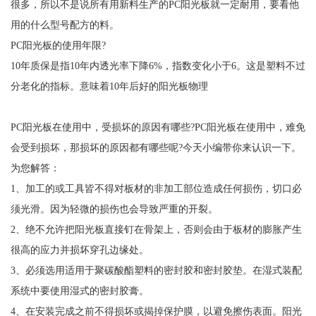
很多，所以不是说所有用新料生产的PC阳光板就一定耐用，要看他
用的什么型号配方的料。
PC阳光板的使用年限?
10年质保是指10年内透光率下降6%，指数变化小于6。这是塑料不过
分老化的指标。意味着10年后好的阳光板物理
PC阳光板在使用中，受损坏的原因有哪些?PC阳光板在使用中，难免
会受到损坏，那损坏的原因都有哪些呢?今天小编带你来认识一下。
为您解答：
1、加工的或工具皆不得对板材的非加工部位造成任何损伤，切口必
须光滑。因为轻微的损伤也会导致严重的开裂。
2、绝不允许把阳光板直接钉在骨架上，否则会由于板材的膨胀产生
很高的应力并损坏穿孔边缘处。
3、必须选用适用于聚碳酸酯塑料的密封胶和密封胶垫。在湿式装配
系统中要使用湿式的密封胶膏。
4、在安装完成之前不得损坏或揭掉保护膜，以避免擦伤表面。阳光