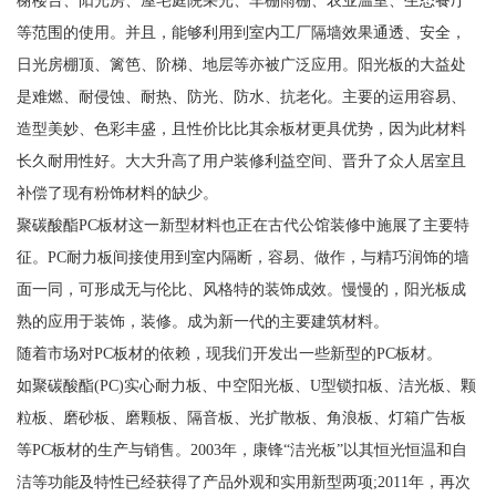
榭楼台、阳光房、屋宅庭院采光、车棚雨棚、农业温室、生态餐厅
等范围的使用。并且，能够利用到室内工厂隔墙效果通透、安全，
日光房棚顶、篱笆、阶梯、地层等亦被广泛应用。阳光板的大益处
是难燃、耐侵蚀、耐热、防光、防水、抗老化。主要的运用容易、
造型美妙、色彩丰盛，且性价比比其余板材更具优势，因为此材料
长久耐用性好。大大升高了用户装修利益空间、晋升了众人居室且
补偿了现有粉饰材料的缺少。
聚碳酸酯PC板材这一新型材料也正在古代公馆装修中施展了主要特
征。PC耐力板间接使用到室内隔断，容易、做作，与精巧润饰的墙
面一同，可形成无与伦比、风格特的装饰成效。慢慢的，阳光板成
熟的应用于装饰，装修。成为新一代的主要建筑材料。
随着市场对PC板材的依赖，现我们开发出一些新型的PC板材。
如聚碳酸酯(PC)实心耐力板、中空阳光板、U型锁扣板、洁光板、颗
粒板、磨砂板、磨颗板、隔音板、光扩散板、角浪板、灯箱广告板
等PC板材的生产与销售。2003年，康锋“洁光板”以其恒光恒温和自
洁等功能及特性已经获得了产品外观和实用新型两项;2011年，再次