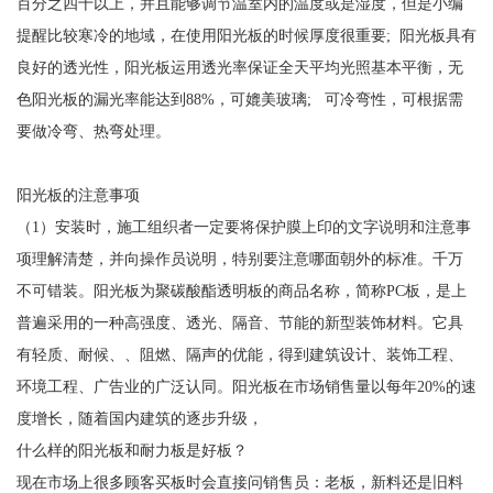
百分之四十以上，并且能够调节温室内的温度或是湿度，但是小编
提醒比较寒冷的地域，在使用阳光板的时候厚度很重要; 阳光板具有
良好的透光性，阳光板运用透光率保证全天平均光照基本平衡，无
色阳光板的漏光率能达到88%，可媲美玻璃; 可冷弯性，可根据需
要做冷弯、热弯处理。
阳光板的注意事项
（1）安装时，施工组织者一定要将保护膜上印的文字说明和注意事
项理解清楚，并向操作员说明，特别要注意哪面朝外的标准。千万
不可错装。阳光板为聚碳酸酯透明板的商品名称，简称PC板，是上
普遍采用的一种高强度、透光、隔音、节能的新型装饰材料。它具
有轻质、耐候、、阻燃、隔声的优能，得到建筑设计、装饰工程、
环境工程、广告业的广泛认同。阳光板在市场销售量以每年20%的速
度增长，随着国内建筑的逐步升级，
什么样的阳光板和耐力板是好板？
现在市场上很多顾客买板时会直接问销售员：老板，新料还是旧料