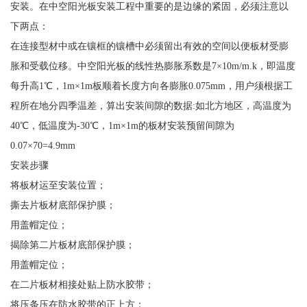
安装。在中空阳光板安装工程中重要的是边缘的紧固，必须注意以
下两点：
在连接型材中或在镶框的镶槽中必须留出有效的空间以便板材受膨
胀和受载位移。中空阳光板的线性热膨胀系数是7×10m/m.k，即温度
每升高1℃，1m×1m板顺着长度方向各膨胀0.075mm，用户须根据工
程所在地分四季温差，算出安装间隙的数据:如北方地区，高温度为
40℃，低温度为-30℃，1m×1m的板材安装预留间隙为
0.07×70=4.9mm
安装步骤
将板材运至安装位置；
撕去片板材底部保护膜；
用盖帽定位；
揭除第二片板材底部保护膜；
用盖帽定位；
在二片板材相接处贴上防水胶带；
将压条压在防水胶带的正上方；