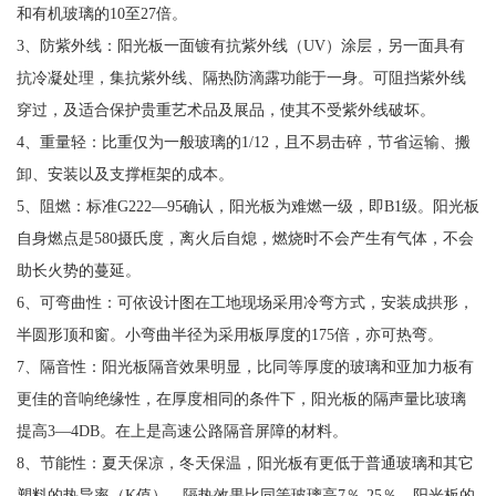
和有机玻璃的10至27倍。
3、防紫外线：阳光板一面镀有抗紫外线（UV）涂层，另一面具有
抗冷凝处理，集抗紫外线、隔热防滴露功能于一身。可阻挡紫外线
穿过，及适合保护贵重艺术品及展品，使其不受紫外线破坏。
4、重量轻：比重仅为一般玻璃的1/12，且不易击碎，节省运输、搬
卸、安装以及支撑框架的成本。
5、阻燃：标准G222—95确认，阳光板为难燃一级，即B1级。阳光板
自身燃点是580摄氏度，离火后自熄，燃烧时不会产生有气体，不会
助长火势的蔓延。
6、可弯曲性：可依设计图在工地现场采用冷弯方式，安装成拱形，
半圆形顶和窗。小弯曲半径为采用板厚度的175倍，亦可热弯。
7、隔音性：阳光板隔音效果明显，比同等厚度的玻璃和亚加力板有
更佳的音响绝缘性，在厚度相同的条件下，阳光板的隔声量比玻璃
提高3—4DB。在上是高速公路隔音屏障的材料。
8、节能性：夏天保凉，冬天保温，阳光板有更低于普通玻璃和其它
塑料的热导率（K值），隔热效果比同等玻璃高7％-25％，阳光板的