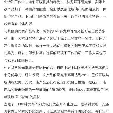
生活和工作中，咱们可以将其简称为FRP神龙拜耳阳光板。实际上，
该产品归于一种由高性能膜，聚脂以及强化玻璃纤维而组成的一种
新型的产品。下面咱们来简单的介绍下关于该产品的性能特色，一
起来看看具体内容。
与其他的同类产品相比，所谓的FRP神龙拜耳阳光板可谓是优势多
多，由于其本身的特性决定了其归于光学上的非均一物体。期间会
发生很多次的散射，这样一来，就使得耀眼的阳光变成了亲和人眼
的柔光。所以，即便长期在这样的环境下工作的话，工作人员也不
会感觉到眼睛疲劳。
如果是从透光率来进行比较的话，FRP神龙拜耳阳光板的透光率但是
十分优异的，研讨发现，该产品的透光率高可达到89%，已经可以与
玻璃相妣美。其次，该产品还具有必定的抗碰击性能，据统计，该
产品的碰击强度为一般玻璃的250-300倍。正因如此，其也获得了“不
碎玻璃”和“响钢”的美誉。
当然了，FRP神龙拜耳阳光板的优点可不止这些。据研讨发现，其还
具有杰出的防紫外线效果，可以滤除阳光中99℅的紫外线。并且该产