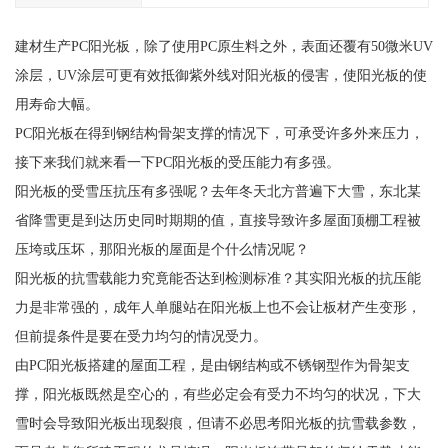
建材生产PC阳光板，除了使用PC原生料之外，表面还覆有50微米UV
涂层，UV涂层可更有效抵御紫外线对阳光板的侵害，使阳光板的使
用寿命大幅。
PC阳光板在得到钢结构骨架支撑的情况下，可承受许多外来压力，
接下来我们就来看一下PC阳光板的受压能力有多强。
阳光板的受雪压抗压有多强呢？去年冬天北方普遍下大雪，东北某
省降雪更是到达历史同时期期的值，直接导致许多屋面顶棚工程被
压垮或压坏，那阳光板的屋面是个什么情况呢？
阳光板的抗雪载能力究竟能否达到检测标准？其实阳光板的抗压能
力是非常强的，成年人单腿站在阳光板上也不会让板材产生变形，
但前提条件是要在受力均匀的情况受力。
由PC阳光板搭建的屋面工程，是由钢结构或不锈钢型作为骨架支
撑，阳光板既然是空心的，有些必定会有受力不均匀的状况，下大
雪时会导致阳光板出现裂痕，但请不必思考阳光板的抗雪载参数，