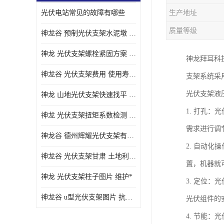
光伏电站常见的故障有哪些
生产地址
质量等级
神龙谷 预制光伏支架水泥墩 抗震性能优
神龙 光伏支架螺栓紧固方案 土地利用率高
神龙拜耳科技
神龙谷 光伏支架费用 使用寿命长
支架系统采
光伏支架液
神龙 山地光伏支架快速找平 抗风耐压
1. 打孔
神龙 光伏支架扭矩系数检测 适应性强
需求进行调
神龙谷 德州辉耀光伏支架有限公司 材质多样
2. 自动
神龙谷 光伏支架甘肃 土地利用率高
置，机器就
神龙 光伏支架柱子图片 维护*
3. 定位
神龙谷 u型光伏支架图片 抗紫外线
光伏组件的
4. 节能