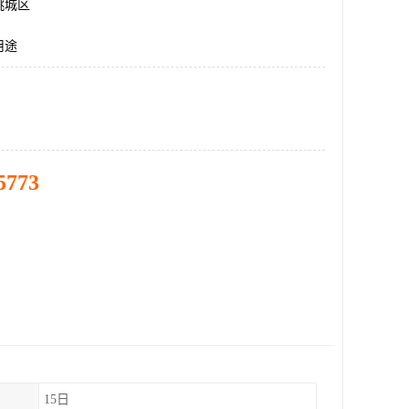
桃城区
用途
5773
15日