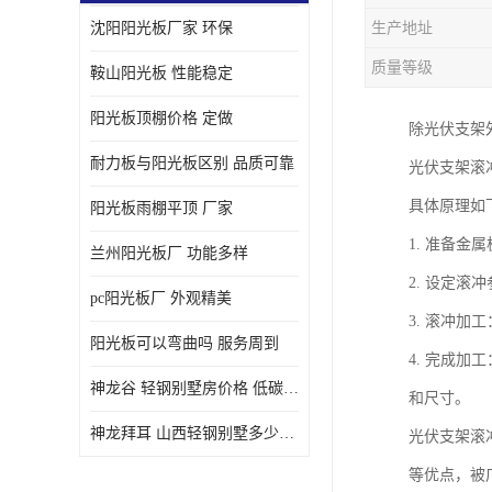
沈阳阳光板厂家 环保
生产地址
质量等级
鞍山阳光板 性能稳定
阳光板顶棚价格 定做
除光伏支架
耐力板与阳光板区别 品质可靠
光伏支架滚
具体原理如
阳光板雨棚平顶 厂家
1. 准备
兰州阳光板厂 功能多样
2. 设定
pc阳光板厂 外观精美
3. 滚冲
阳光板可以弯曲吗 服务周到
4. 完成
神龙谷 轻钢别墅房价格 低碳环保
和尺寸。
神龙拜耳 山西轻钢别墅多少钱 施工快捷
光伏支架滚
等优点，被