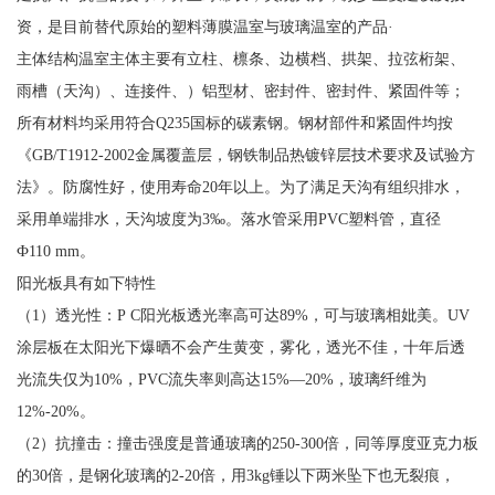
资，是目前替代原始的塑料薄膜温室与玻璃温室的产品·
主体结构温室主体主要有立柱、檩条、边横档、拱架、拉弦桁架、
雨槽（天沟）、连接件、）铝型材、密封件、密封件、紧固件等；
所有材料均采用符合Q235国标的碳素钢。钢材部件和紧固件均按
《GB/T1912-2002金属覆盖层，钢铁制品热镀锌层技术要求及试验方
法》。防腐性好，使用寿命20年以上。为了满足天沟有组织排水，
采用单端排水，天沟坡度为3‰。落水管采用PVC塑料管，直径
Ф110 mm。
阳光板具有如下特性
（1）透光性：P C阳光板透光率高可达89%，可与玻璃相妣美。UV
涂层板在太阳光下爆晒不会产生黄变，雾化，透光不佳，十年后透
光流失仅为10%，PVC流失率则高达15%—20%，玻璃纤维为
12%-20%。
（2）抗撞击：撞击强度是普通玻璃的250-300倍，同等厚度亚克力板
的30倍，是钢化玻璃的2-20倍，用3kg锤以下两米坠下也无裂痕，