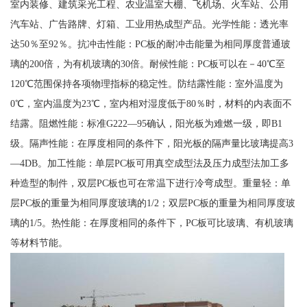
室内装修、建筑采光工程、农业温室大棚、飞机场、火车站、公用
汽车站、广告路牌、灯箱、工业用热成型产品。光学性能：透光率
达50％至92％。抗冲击性能：PC板的耐冲击能量为相同厚度普通玻
璃的200倍，为有机玻璃的30倍。耐候性能：PC板可以在－40℃至
120℃范围保持各项物理指标的稳定性。防结露性能：室外温度为
0℃，室内温度为23℃，室内相对湿度低于80％时，材料的内表面不
结露。阻燃性能：标准G222—95确认，阳光板为难燃一级，即B1
级。隔声性能：在厚度相同的条件下，阳光板的隔声量比玻璃提高3
—4DB。加工性能：单层PC板可用真空成型法及压力成型法加工多
种造型的制件，双层PC板也可在常温下进行冷弯成型。重量轻：单
层PC板的重量为相同厚度玻璃的1/2；双层PC板的重量为相同厚度玻
璃的1/5。热性能：在厚度相同的条件下，PC板可比玻璃、有机玻璃
等材料节能。