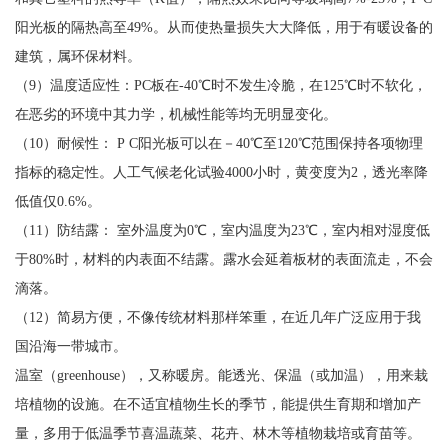
阳光板的隔热高至49%。从而使热量损失大大降低，用于有暖设备的
建筑，属环保材料。
（9）温度适应性：PC板在-40℃时不发生冷脆，在125℃时不软化，
在恶劣的环境中其力学，机械性能等均无明显变化。
（10）耐候性： P C阳光板可以在－40℃至120℃范围保持各项物理
指标的稳定性。人工气候老化试验4000小时，黄变度为2，透光率降
低值仅0.6%。
（11）防结露： 室外温度为0℃，室内温度为23℃，室内相对湿度低
于80%时，材料的内表面不结露。露水会延着板材的表面流走，不会
滴落。
（12）简易方便，不像传统材料那样笨重，在近几年广泛应用于我
国沿海一带城市。
温室（greenhouse），又称暖房。能透光、保温（或加温），用来栽
培植物的设施。在不适宜植物生长的季节，能提供生育期和增加产
量，多用于低温季节喜温蔬菜、花卉、林木等植物栽培或育苗等。