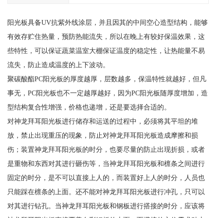
阳光板具备UV抗紫外线涂层，并且因其的中间空心造型结构，能够
有效存贮住热量，预防热能流失，所以在晚上有较好保温效果，这
些特性，可以保证蔬菜温室大棚保证温度的稳定性，让热能量不易
流失，防止造成温度的上下波动。
聚碳酸酯PC阳光板的厚度越厚，层数越多，保温特性就越好，但凡
事无，PC阳光板也不一定越厚越好，因为PC阳光板随厚度增加，造
型结构复合性增强，价格也递增，还是要选择合适的。
对神龙拜耳阳光板进行储存和运送的过程中，必须将其平坦的堆
放，禁止出现重压的现象，防止对神龙拜耳阳光板造成摩擦和损
伤；装置神龙拜耳阳光板的时分，也要尽量的防止出现折损，或者
是重物和东西对其进行砸伤等，当神龙拜耳阳光板和檩条之间进行
固定的时分，是不可以直接上人的，而装置好上人的时分，人员也
只能踩在檩条的上面。还不能对神龙拜耳阳光板进行冲孔，只可以
对其进行钻孔。当神龙拜耳阳光板和钢板进行搭接的时分，应该将