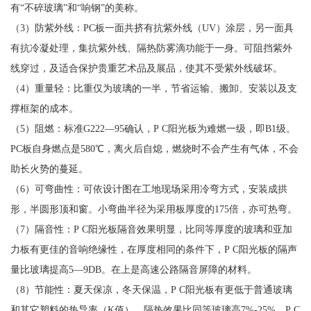
有“不碎玻璃”和“响钢”的美称。
（3）防紫外线：PC板一面共挤有抗紫外线（UV）涂层，另一面具
有抗冷凝处理，集抗紫外线、隔热防雾滴功能于一身。可阻挡紫外
线穿过，及适合保护贵重艺术品及展品，使其不受紫外线破坏。
（4）重量轻：比重仅为玻璃的一半，节省运输、搬卸、安装以及支
撑框架的成本。
（5）阻燃：标准G222—95确认，P C阳光板为难燃一级，即B1级。
PC板自身燃点是580℃，离火后自熄，燃烧时不会产生有气体，不会
助长火势的蔓延。
（6）可弯曲性：可依设计图在工地现场采用冷弯方式，安装成拱
形，半圆形顶和窗。小弯曲半径为采用板厚度的175倍，亦可热弯。
（7）隔音性：P C阳光板隔音效果明显，比同等厚度的玻璃和亚加
力板有更佳的音响绝缘性，在厚度相同的条件下，P C阳光板的隔声
量比玻璃提高5—9DB。在上是高速公路隔音屏障的材料。
（8）节能性：夏天保凉，冬天保温，P C阳光板有更低于普通玻璃
和其它塑料的热导率（K值），隔热效果比同等玻璃高7%-25%，P C