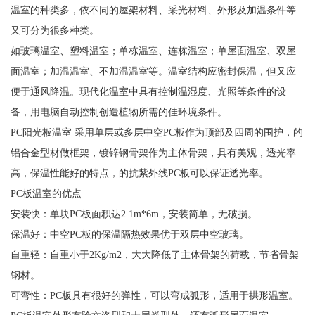
温室的种类多，依不同的屋架材料、采光材料、外形及加温条件等
又可分为很多种类。
如玻璃温室、塑料温室；单栋温室、连栋温室；单屋面温室、双屋
面温室；加温温室、不加温温室等。温室结构应密封保温，但又应
便于通风降温。现代化温室中具有控制温湿度、光照等条件的设
备，用电脑自动控制创造植物所需的佳环境条件。
PC阳光板温室 采用单层或多层中空PC板作为顶部及四周的围护，的
铝合金型材做框架，镀锌钢骨架作为主体骨架，具有美观，透光率
高，保温性能好的特点，的抗紫外线PC板可以保证透光率。
PC板温室的优点
安装快：单块PC板面积达2.1m*6m，安装简单，无破损。
保温好：中空PC板的保温隔热效果优于双层中空玻璃。
自重轻：自重小于2Kg/m2，大大降低了主体骨架的荷载，节省骨架
钢材。
可弯性：PC板具有很好的弹性，可以弯成弧形，适用于拱形温室。