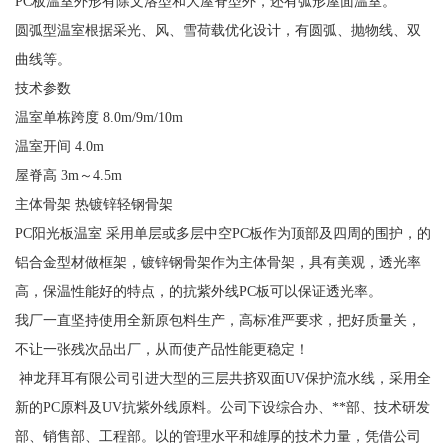
PC板温室外形有除文洛型和大屋脊型外，还有弧形屋面温室。
圆弧型温室根据采光、风、雪荷载优化设计，有圆弧、抛物线、双
曲线等。
技术参数
温室单栋跨度 8.0m/9m/10m
温室开间 4.0m
屋脊高 3m～4.5m
主体骨架 热镀锌轻钢骨架
PC阳光板温室 采用单层或多层中空PC板作为顶部及四周的围护，的
铝合金型材做框架，镀锌钢骨架作为主体骨架，具有美观，透光率
高，保温性能好的特点，的抗紫外线PC板可以保证透光率。
我厂一直坚持使用全新原包料生产，高标准严要求，把好质量关，
不让一张残次品出厂，从而使产品性能更稳定！
神龙拜耳有限公司引进大型的三层共挤双面UV保护流水线，采用全
新的PC原料及UV抗紫外线原料。公司下设综合办、**部、技术研发
部、销售部、工程部。以的管理水平和雄厚的技术力量，凭借公司