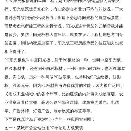
由PC阳光板搭建的屋面工程，是由钢结构或不锈钢型作为骨架支
撑，阳光板既然是空心的，有些必定会有受力不均匀的状况，下大
雪时会导致阳光板出现裂痕，但请不必思考阳光板的抗雪载参数，
而是考虑您所建工程的龙骨情况，阳光板连带骨架的归纳雪载才能
是多少。要防止阳光板被大雪压坏，就要在设计工程初期思考到骨
架密度，钢结构密度加强了，阳光板工程所能承受的抗压能力也就
相应提升了。
PC阳光板也叫中空阳光板，属于PC板材的一种，也叫中空阳光板。
在PC板材中，还有另外两种板材，一种叫做PC耐力板，也叫PC单层
板、实心板，另外一种叫做PC波浪板，也常叫做PC波纹板、波形
板、波浪瓦等。因为PC板材具有许多优异的性能，因为被广泛用于
民用或工业领域中的各个环节，比如建筑的内外装饰或是幕墙、农
业温室及养殖大棚、高速公路的隔音屏障、建筑室内采光、电话
亭、广告路牌、灯箱广告、展示展览的布置等等。
下面是PC阳光板厂家对行业内的一些应用实例图：
图一：某城市公交站台用PC单层耐力板安装