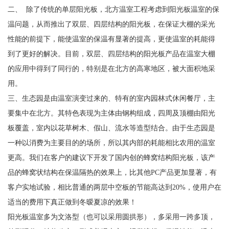
二、 除了传统的单层阳光板，北方温室工程考虑到阳光板温室的保
温问题，从而推出了双层、四层结构的阳光板，在保证大棚的采光
性能的前提下，能使温室的保温有显著的提高，更使温室的耗能得
到了更好的解决。目前，双层、四层结构的阳光板产品在温室大棚
的应用中得到了同行的，特别是在北方的高寒地区，被大面积地采
用。
三、生态园是由温室演变过来的、特有的室内园林式休闲餐厅，主
要集中在北方。其特色表现为主体由钢构组成，四周及顶棚由阳光
板覆盖，室内以花草树木、假山、流水等造型结合。由于生态园是
一种以消费为主要目的的场所，所以其内部的耗能相比农用的温室
更高。我们在客户的建议下开发了国内创的蜂窝结构阳光板，该产
品的蜂窝状结构在保温隔热的效果上，比其他PC产品更加显著，有
客户实地试验，相比普通的两层中空板的节能高达到20%，使用户在
适当的费用下真正做到冬暧夏凉的效果！
阳光板温室多为文洛型（也可以采用圆拱形），多采用一跨多顶，