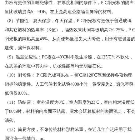
力板有更佳的音响绝缘性，在厚度相同的条件下，P C阳光板的隔声
量比玻璃提高5—9DB。在上是高速公路隔音屏障的材料。
（8）节能性：夏天保凉，冬天保温，P C阳光板有更低于普通玻璃
和其它塑料的热导率（K值），隔热效果比同等玻璃高7%-25%，P C
阳光板的隔热高至49%。从而使热量损失大大降低，用于有暖设备的
建筑，属环保材料。
（9）温度适应性：PC板在-40℃时不发生冷脆，在125℃时不软化，
在恶劣的环境中其力学，机械性能等均无明显变化。
（10）耐候性： P C阳光板可以在－40℃至120℃范围保持各项物理
指标的稳定性。人工气候老化试验4000小时，黄变度为2，透光率降
低值仅0.6%。
（11）防结露： 室外温度为0℃，室内温度为23℃，室内相对湿度低
于80%时，材料的内表面不结露。露水会延着板材的表面流走，不会
滴落。
（12）简易方便，不像传统材料那样笨重，在近几年广泛应用于我
国沿海一带城市。m。