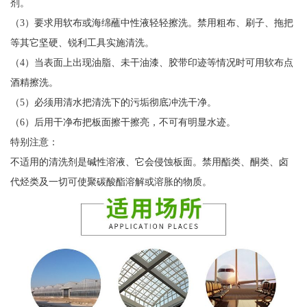
剂。
（3）要求用软布或海绵蘸中性液轻轻擦洗。禁用粗布、刷子、拖把
等其它坚硬、锐利工具实施清洗。
（4）当表面上出现油脂、未干油漆、胶带印迹等情况时可用软布点
酒精擦洗。
（5）必须用清水把清洗下的污垢彻底冲洗干净。
（6）后用干净布把板面擦干擦亮，不可有明显水迹。
特别注意：
不适用的清洗剂是碱性溶液、它会侵蚀板面。禁用酯类、酮类、卤
代烃类及一切可使聚碳酸酯溶解或溶胀的物质。