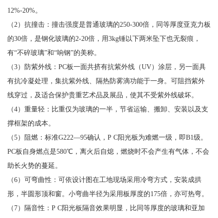
12%-20%。
（2）抗撞击：撞击强度是普通玻璃的250-300倍，同等厚度亚克力板
的30倍，是钢化玻璃的2-20倍，用3kg锤以下两米坠下也无裂痕，
有“不碎玻璃”和“响钢”的美称。
（3）防紫外线：PC板一面共挤有抗紫外线（UV）涂层，另一面具
有抗冷凝处理，集抗紫外线、隔热防雾滴功能于一身。可阻挡紫外
线穿过，及适合保护贵重艺术品及展品，使其不受紫外线破坏。
（4）重量轻：比重仅为玻璃的一半，节省运输、搬卸、安装以及支
撑框架的成本。
（5）阻燃：标准G222—95确认，P C阳光板为难燃一级，即B1级。
PC板自身燃点是580℃，离火后自熄，燃烧时不会产生有气体，不会
助长火势的蔓延。
（6）可弯曲性：可依设计图在工地现场采用冷弯方式，安装成拱
形，半圆形顶和窗。小弯曲半径为采用板厚度的175倍，亦可热弯。
（7）隔音性：P C阳光板隔音效果明显，比同等厚度的玻璃和亚加