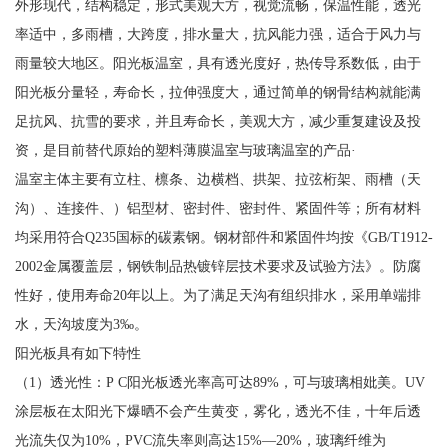
外形现代，结构稳定，形式美观大方，视觉流畅，保温性能，透光
率适中，多雨槽，大跨度，排水量大，抗风能力强，适合于风力与
雨量较大地区。阳光板温室，具有透光度好，热传导系数低，由于
阳光板分量轻，寿命长，拉伸强度大，通过简单的钢骨结构就能满
足抗风、抗雪的要求，并且寿命长，美观大方，减少重复建设及投
资，是目前替代原始的塑料薄膜温室与玻璃温室的产品·
温室主体主要有立柱、檩条、边横档、拱架、拉弦桁架、雨槽（天
沟）、连接件、）铝型材、密封件、密封件、紧固件等；所有材料
均采用符合Q235国标的碳素钢。钢材部件和紧固件均按《GB/T1912-
2002金属覆盖层，钢铁制品热镀锌层技术要求及试验方法》。防腐
性好，使用寿命20年以上。为了满足天沟有组织排水，采用单端排
水，天沟坡度为3‰。
阳光板具有如下特性
（1）透光性：P C阳光板透光率高可达89%，可与玻璃相妣美。UV
涂层板在太阳光下爆晒不会产生黄变，雾化，透光不佳，十年后透
光流失仅为10%，PVC流失率则高达15%—20%，玻璃纤维为