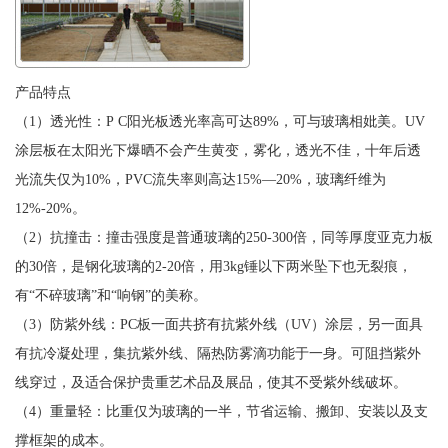
产品特点
（1）透光性：P C阳光板透光率高可达89%，可与玻璃相妣美。UV
涂层板在太阳光下爆晒不会产生黄变，雾化，透光不佳，十年后透
光流失仅为10%，PVC流失率则高达15%—20%，玻璃纤维为
12%-20%。
（2）抗撞击：撞击强度是普通玻璃的250-300倍，同等厚度亚克力板
的30倍，是钢化玻璃的2-20倍，用3kg锤以下两米坠下也无裂痕，
有“不碎玻璃”和“响钢”的美称。
（3）防紫外线：PC板一面共挤有抗紫外线（UV）涂层，另一面具
有抗冷凝处理，集抗紫外线、隔热防雾滴功能于一身。可阻挡紫外
线穿过，及适合保护贵重艺术品及展品，使其不受紫外线破坏。
（4）重量轻：比重仅为玻璃的一半，节省运输、搬卸、安装以及支
撑框架的成本。