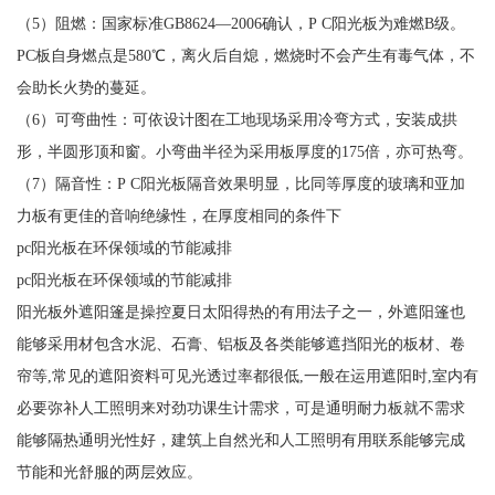
（5）阻燃：国家标准GB8624—2006确认，P C阳光板为难燃B级。
PC板自身燃点是580℃，离火后自熄，燃烧时不会产生有毒气体，不
会助长火势的蔓延。
（6）可弯曲性：可依设计图在工地现场采用冷弯方式，安装成拱
形，半圆形顶和窗。小弯曲半径为采用板厚度的175倍，亦可热弯。
（7）隔音性：P C阳光板隔音效果明显，比同等厚度的玻璃和亚加
力板有更佳的音响绝缘性，在厚度相同的条件下
pc阳光板在环保领域的节能减排
pc阳光板在环保领域的节能减排
阳光板外遮阳篷是操控夏日太阳得热的有用法子之一，外遮阳篷也
能够采用材包含水泥、石膏、铝板及各类能够遮挡阳光的板材、卷
帘等,常见的遮阳资料可见光透过率都很低,一般在运用遮阳时,室内有
必要弥补人工照明来对劲功课生计需求，可是通明耐力板就不需求
能够隔热通明光性好，建筑上自然光和人工照明有用联系能够完成
节能和光舒服的两层效应。