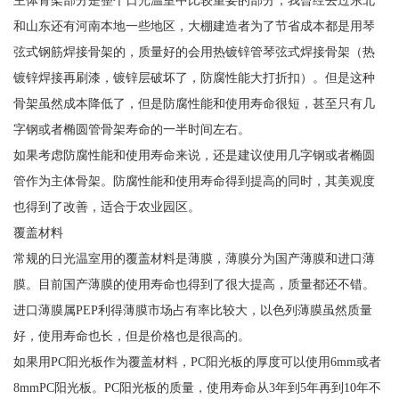
主体骨架部分是整个日光温室中比较重要的部分，我曾经去过东北
和山东还有河南本地一些地区，大棚建造者为了节省成本都是用琴
弦式钢筋焊接骨架的，质量好的会用热镀锌管琴弦式焊接骨架（热
镀锌焊接再刷漆，镀锌层破坏了，防腐性能大打折扣）。但是这种
骨架虽然成本降低了，但是防腐性能和使用寿命很短，甚至只有几
字钢或者椭圆管骨架寿命的一半时间左右。
如果考虑防腐性能和使用寿命来说，还是建议使用几字钢或者椭圆
管作为主体骨架。防腐性能和使用寿命得到提高的同时，其美观度
也得到了改善，适合于农业园区。
覆盖材料
常规的日光温室用的覆盖材料是薄膜，薄膜分为国产薄膜和进口薄
膜。目前国产薄膜的使用寿命也得到了很大提高，质量都还不错。
进口薄膜属PEP利得薄膜市场占有率比较大，以色列薄膜虽然质量
好，使用寿命也长，但是价格也是很高的。
如果用PC阳光板作为覆盖材料，PC阳光板的厚度可以使用6mm或者
8mmPC阳光板。PC阳光板的质量，使用寿命从3年到5年再到10年不