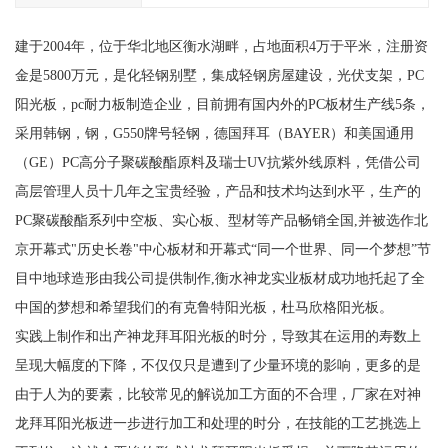
建于2004年，位于华北地区衡水湖畔，占地面积4万于平米，注册资
金是5800万元，是化轻钢别墅，集成轻钢房屋建设，光伏支架，PC
阳光板，pc耐力板制造企业，目前拥有国内外的PC板材生产线5条，
采用韩钢，钢，G550牌号轻钢，德国拜耳（BAYER）和美国通用
（GE）PC高分子聚碳酸酯原料及瑞士UV抗紫外线原料，凭借公司
高层管理人员十几年之宝贵经验，产品和技术均达到水平，生产的
PC聚碳酸酯系列中空板、实心板、型材等产品畅销全国,并被选作北
京开幕式"历史长卷"中心板材和开幕式“同一个世界、同一个梦想”节
目中地球造形由我公司提供制作,衡水神龙实业板材成功地托起了全
中国的梦想和希望我们的有克鲁特阳光板，杜马欣格阳光板。
实践上制作和出产神龙拜耳阳光板的时分，导致其在运用的寿数上
呈现大幅度的下降，不仅仅只是遭到了少量环境的影响，更多的是
由于人为的要素，比较常见的解说加工方面的不合理，厂家在对神
龙拜耳阳光板进一步进行加工和处理的时分，在技能的工艺挑选上