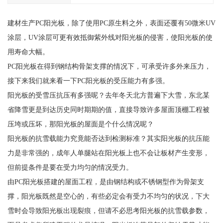
建材生产PC阳光板，除了使用PC原生料之外，表面还覆有50微米UV
涂层，UV涂层可更有效抵御紫外线对阳光板的侵害，使阳光板的使
用寿命大幅。
PC阳光板在得到钢结构骨架支撑的情况下，可承受许多外来压力，
接下来我们就来看一下PC阳光板的受压能力有多强。
阳光板的受雪压抗压有多强呢？去年冬天北方普遍下大雪，东北某
省降雪更是到达历史同时期期的值，直接导致许多屋面顶棚工程被
压垮或压坏，那阳光板的屋面是个什么情况呢？
阳光板的抗雪载能力究竟能否达到检测标准？其实阳光板的抗压能
力是非常强的，成年人单腿站在阳光板上也不会让板材产生变形，
但前提条件是要在受力均匀的情况受力。
由PC阳光板搭建的屋面工程，是由钢结构或不锈钢型作为骨架支
撑，阳光板既然是空心的，有些必定会有受力不均匀的状况，下大
雪时会导致阳光板出现裂痕，但请不必思考阳光板的抗雪载参数，