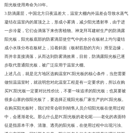
阳光板使用寿命为10年。
3.防滴露层，中国北方日夜温差大，温室大棚内外温差会导致水蒸气
凝结在温室内的屋顶之上，形成小雾滴，减少阳光透射率，由于进
一步冷凝，它们会滴落下来伤害植物。神龙拜耳建材生产的防滴露
阳光板，阳光板底部的防雾滴层使空气中的水分在板材上均匀凝结
成小水珠分布在板材上，沿着斜面（板材筋肋的方向）滑至边缘，
而并非直接滴落，从而达到防雾滴效果，目前，防滴露阳光板已逐
步取代普通阳光板，被广泛应用于温室大棚。
上述几点，就是北方地区选购温室PC阳光板的核心条件，当您需要
做恒温温室时，就说明您对此温室工程是有一定要求的，所以在购
买PC阳光板一定要对比性价比，不要一味追求的阳光板；也莫要被
很多山寨的假阳光板了，要选择正规阳光板厂家生产的PC阳光板。
在购买阳光板时，我们经常会听到销售人员介绍阳光板在使用过程
中，会逐渐老化。那么什么是PC阳光板的老化呢——老化的表面特
征是指原本干净、清澈、透亮的阳光板，在使用过程中出现污浊、