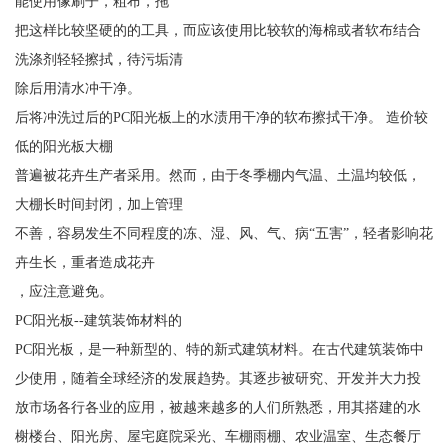
能使用像刷子，粗布，拖
把这样比较坚硬的的工具，而应该使用比较软的海棉或者软布结合
洗涤剂轻轻擦拭，待污垢清
除后用清水冲干净。
后将冲洗过后的PC阳光板上的水渍用干净的软布擦拭干净。 造价较
低的阳光板大棚
普遍被花卉生产者采用。然而，由于冬季棚内气温、土温均较低，
大棚长时间封闭，加上管理
不善，容易发生不同程度的冻、湿、风、气、病“五害”，轻者影响花
卉生长，重者造成花卉
，应注意避免。
PC阳光板--建筑装饰材料的
PC阳光板，是一种新型的、特的新式建筑材料。在古代建筑装饰中
少使用，随着全球经济的发展趋势。其逐步被研究、开发并大力投
放市场各行各业的应用，被越来越多的人们所熟悉，用其搭建的水
榭楼台、阳光房、屋宅庭院采光、车棚雨棚、农业温室、生态餐厅