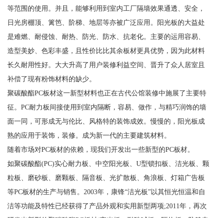
等范围的使用。并且，能够利用到室内工厂隔墙效果通透、安全，
日光房棚顶、篱笆、阶梯、地层等亦被广泛应用。阳光板的大益处
是难燃、耐侵蚀、耐热、防光、防水、抗老化。主要的运用容易、
造型美妙、色彩丰盛，且性价比比其余板材更具优势，因为此材料
长久耐用性好。大大升高了用户装修利益空间、晋升了众人居室且
补偿了现有粉饰材料的缺少。
聚碳酸酯PC板材这一新型材料也正在古代公馆装修中施展了主要特
征。PC耐力板间接使用到室内隔断，容易、做作，与精巧润饰的墙
面一同，可形成无与伦比、风格特的装饰成效。慢慢的，阳光板成
熟的应用于装饰，装修。成为新一代的主要建筑材料。
随着市场对PC板材的依赖，现我们开发出一些新型的PC板材。
如聚碳酸酯(PC)实心耐力板、中空阳光板、U型锁扣板、洁光板、颗
粒板、磨砂板、磨颗板、隔音板、光扩散板、角浪板、灯箱广告板
等PC板材的生产与销售。2003年，康锋“洁光板”以其恒光恒温和自
洁等功能及特性已经获得了产品外观和实用新型两项;2011年，再次