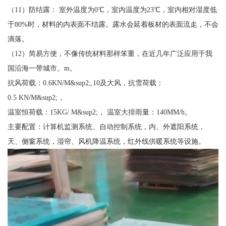
（11）防结露： 室外温度为0℃，室内温度为23℃，室内相对湿度低
于80%时，材料的内表面不结露。露水会延着板材的表面流走，不会
滴落。
（12）简易方便，不像传统材料那样笨重，在近几年广泛应用于我
国沿海一带城市。m。
抗风荷载：0.6KN/M&sup2;,10及大风，抗雪荷载：
0.5 KN/M&sup2;，
温室恒荷载：15KG/ M&sup2;， 温室大排雨量：140MM/h。
主要配置：计算机监测系统、自动控制系统，内、外遮阳系统，
天、侧窗系统，湿帘、风机降温系统，红外线供暖系统等设施。