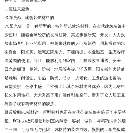
卉生长，重者造成花卉
，应注意避免。
PC阳光板--建筑装饰材料的
PC阳光板，是一种新型的、特的新式建筑材料。在古代建筑装饰中
少使用，随着全球经济的发展趋势。其逐步被研究、开发并大力投
放市场各行各业的应用，被越来越多的人们所熟悉，用其搭建的水
榭楼台、阳光房、屋宅庭院采光、车棚雨棚、农业温室、生态餐厅
等范围的使用。并且，能够利用到室内工厂隔墙效果通透、安全，
日光房棚顶、篱笆、阶梯、地层等亦被广泛应用。阳光板的大益处
是难燃、耐侵蚀、耐热、防光、防水、抗老化。主要的运用容易、
造型美妙、色彩丰盛，且性价比比其余板材更具优势，因为此材料
长久耐用性好。大大升高了用户装修利益空间、晋升了众人居室且
补偿了现有粉饰材料的缺少。
聚碳酸酯PC板材这一新型材料也正在古代公馆装修中施展了主要特
征。PC耐力板间接使用到室内隔断，容易、做作，与精巧润饰的墙
面一同，可形成无与伦比、风格特的装饰成效。慢慢的，阳光板成