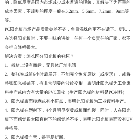
的，降低厚度是国内市场减少成本普遍的现象，其解决了为严重的
成本因素，不规则的厚度一般在3.2mm、5.6mm、7.2mm、9mm等
等。
PC阳光板市场产品质量参差不齐，鱼目混珠的更不在话下。所以，
在选择阳光板时，不要一味的讲价，任何一个负责任的厂家，都不
会把自降幅很大。
解决方案：怎么区分阳光板的好坏？
1、板材上没有商标，无具体厂址电话
2、整张卷成筒6小时后展开，不能完全恢复原状（或变形），或将
整张阳光板铺开，有非常明显的波纹变形，表明此阳光板为工业废
料生产或内含有大量的PVC回收（生产阳光板的材料是PC材料）
3、阳光板表面模糊或有小斑点，表明此阳光板为工业废料生产。
4、阳光板在烈射下，4个月明显变黄或板面炸裂，同时，人在阳光
板下面感觉跟太阳直射下的感觉差不多，表明此阳光板表面没有UV
共挤层。
5、阳光板横向弯，很容易折断。