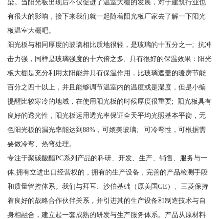
染。当阳光板出现后不仅促进了温室大棚的发展，对于建筑行业也
有很大的影响，接下来我们就一起随着阳光板厂家去了解一下阳光
板温室大棚吧。
阳光板与相同厚度的玻璃相比质地很轻，是玻璃的十五分之一; 抗冲
击力强，同样是玻璃强度的十六倍之多; 具有很好的保温效果：阳光
板大棚是充分利用太阳能并具有保温作用，比玻璃遮盖的暖房节能
百分之四十以上，并且能够调节温室内的温度或是湿度，但是小编
提醒比较寒冷的地域，在使用阳光板的时候厚度很重要; 阳光板具有
良好的透光性，阳光板运用透光率保证全天平均光照基本平衡，无
色阳光板的漏光率能达到88%，可媲美玻璃; 可冷弯性，可根据需
要做冷弯、热弯处理。
专注于聚碳酸酯PC系列产品的科研、开发、生产、销售、服务与一
体,拥有立进出口经营权的，拥有的生产设备，完善的产品检测手段
和质量管控体系。我们与拜耳、沙伯基础（原美国GE）、三菱保持
着良好的战略合作伙伴关系，并引进其的生产设备和制造技术与自
身相融合，建立起一套成熟的研发与生产服务体系。产品从原材料