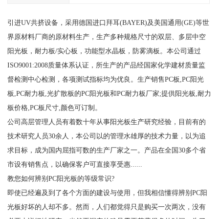
引进UV共挤设备，采用德国进口拜耳(BAYER)及美国通用(GE)等世
界原材料厂商的原材料生产，生产多种规格尺寸的双层、多层中空
阳光板，耐力板/实心板，功能型水晶板，防雾滴板。本公司通过
ISO9001:2008质量体系认证，所生产的产品经国家化学建材质量监
督检测中心检测，各项测试指标均为优良。生产销售PC板,PC阳光
板,PC耐力板,光扩散板的PC阳光板和PC耐力板厂家;提供阳光板,耐力
板价格,PC板尺寸,颜色可订制。
公司高层管理人员有着数十年从事阳光板生产研究经验，目前有的
技术研究人员30余人，本公司以的管理水雄厚的技术力量，以为追
求目标，成为国内屈指可数的生产厂家之一。产品在全国30多个省
市设有销售点，以确保客户可直接享受惠......
教您如何辨别PC阳光板的等级常识?
即使已经遍及到了各个方面的建设与使用，但我相信懂得辨别PC阳
光板好坏的人却不多。然而，人们都觉得只是购买一次两次，没有