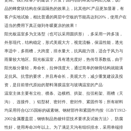
更高。我们在客户的建议下开发了国内创的蜂窝结构阳光板，该产
品的蜂窝状结构在保温隔热的效果上，比其他PC产品更加显著，有
客户实地试验，相比普通的两层中空板的节能高达到20%，使用户在
适当的费用下真正做到冬暧夏凉的效果！
阳光板温室多为文洛型（也可以采用圆拱形），多采用一跨多顶，
外形现代，结构稳定，形式美观大方，视觉流畅，保温性能，透光
率适中，多雨槽，大跨度，排水量大，抗风能力强，适合于风力与
雨量较大地区。阳光板温室，具有透光度好，热传导系数低，由于
阳光板分量轻，寿命长，拉伸强度大，通过简单的钢骨结构就能满
足抗风、抗雪的要求，并且寿命长，美观大方，减少重复建设及投
资，是目前替代原始的塑料薄膜温室与玻璃温室的产品·
温室主体主要有立柱、檩条、边横档、拱架、拉弦桁架、雨槽（天
沟）、连接件、）铝型材、密封件、密封件、紧固件等；所有材料
均采用符合Q235国标的碳素钢。钢材部件和紧固件均按《GB/T1912-
2002金属覆盖层，钢铁制品热镀锌层技术要求及试验方法》。防腐
性好，使用寿命20年以上。为了满足天沟有组织排水，采用单端排