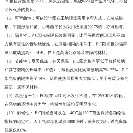
PC板自身燃点是580℃，离火后自熄，燃烧时不会产生有气体，不会
助长火势的蔓延。
（6）可弯曲性：可依设计图在工地现场采用冷弯方式，安装成拱
形，半圆形顶和窗。小弯曲半径为采用板厚度的175倍，亦可热弯。
（7）隔音性：P C阳光板隔音效果明显，比同等厚度的玻璃和亚加
力板有更佳的音响绝缘性，在厚度相同的条件下，P C阳光板的隔声
量比玻璃提高5—9DB。在上是高速公路隔音屏障的材料。
（8）节能性：夏天保凉，冬天保温，P C阳光板有更低于普通玻璃
和其它塑料的热导率（K值），隔热效果比同等玻璃高7%-25%，P C
阳光板的隔热高至49%。从而使热量损失大大降低，用于有暖设备的
建筑，属环保材料。
（9）温度适应性：PC板在-40℃时不发生冷脆，在125℃时不软化，
在恶劣的环境中其力学，机械性能等均无明显变化。
（10）耐候性： P C阳光板可以在－40℃至120℃范围保持各项物理
指标的稳定性。人工气候老化试验4000小时，黄变度为2，透光率降
低值仅0.6%。