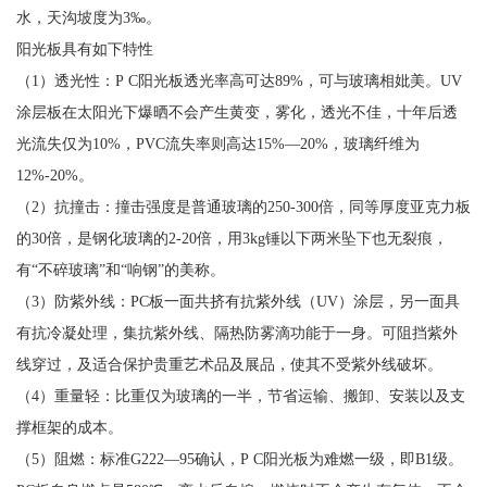
水，天沟坡度为3‰。
阳光板具有如下特性
（1）透光性：P C阳光板透光率高可达89%，可与玻璃相妣美。UV
涂层板在太阳光下爆晒不会产生黄变，雾化，透光不佳，十年后透
光流失仅为10%，PVC流失率则高达15%—20%，玻璃纤维为
12%-20%。
（2）抗撞击：撞击强度是普通玻璃的250-300倍，同等厚度亚克力板
的30倍，是钢化玻璃的2-20倍，用3kg锤以下两米坠下也无裂痕，
有“不碎玻璃”和“响钢”的美称。
（3）防紫外线：PC板一面共挤有抗紫外线（UV）涂层，另一面具
有抗冷凝处理，集抗紫外线、隔热防雾滴功能于一身。可阻挡紫外
线穿过，及适合保护贵重艺术品及展品，使其不受紫外线破坏。
（4）重量轻：比重仅为玻璃的一半，节省运输、搬卸、安装以及支
撑框架的成本。
（5）阻燃：标准G222—95确认，P C阳光板为难燃一级，即B1级。