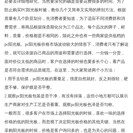
必要去详细地研究。当然要深究的确是需要花费很多的时间。为了
防止购买PC阳光板时被，教你几个又简单又实用的辨别方法。根据
质量有几个阶层划分，先消费者要知道，为了适应不同消费群和消
费需求，将商品根据保质期化分为三个品次。每个品次的牌子，材
料，质量，价格都是不相同的，除此之外也有一些商家提供低档的
pc阳光板。pc阳光板价格市场波动较大的情形下，消费者只有了解这
些，就可以依据自己商品的用途和需要进行选择。一分钱一分货，
面对价位太低的商品时，客户在选择的时候也要多长个心，看产品
是否符合需求的品质规范。在这里，为大家简述两个小方法：
1.用手去轻摸，pc阳光板的重量足，强度自然就好。反之则很轻，硬
度不够。保护膜是否平整。
2.观察pc阳光板包装是否干净，有没有掉落，这些小地方都可以展示
生产商家对生产工艺是否看重。观察pc阳光板色泽是否匀称。
一般而言，很多客户在市场上选择阳光板的时候，喜欢一味的选择
价格的低的阳光板，而忽视了决定阳光板价格的其他关键。当然在
采购阳光板的时候，价格是客户询问多的，也是为关心的问题，很