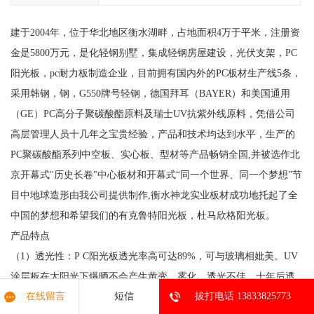
建于2004年，位于华北地区衡水湖畔，占地面积4万于平米，注册资
金是5800万元，是化轻钢别墅，集成轻钢房屋建设，光伏支架，PC
阳光板，pc耐力板制造企业，目前拥有国内外的PC板材生产线5条，
采用韩钢，钢，G550牌号轻钢，德国拜耳（BAYER）和美国通用
（GE）PC高分子聚碳酸酯原料及瑞士UV抗紫外线原料，凭借公司
高层管理人员十几年之宝贵经验，产品和技术均达到水平，生产的
PC聚碳酸酯系列中空板、实心板、型材等产品畅销全国,并被选作北
京开幕式"历史长卷"中心板材和开幕式“同一个世界、同一个梦想”节
目中地球造形由我公司提供制作,衡水神龙实业板材成功地托起了全
中国的梦想和希望我们的有克鲁特阳光板，杜马欣格阳光板。
产品特点
（1）透光性：P C阳光板透光率高可达89%，可与玻璃相妣美。UV
涂层板在太阳光下爆晒不会产生黄变，雾化，透光不佳，十年后透
在线留言
短信
拔打电话 13833825773
光流失仅为10%，PVC流失率则高达15%—20%，玻璃纤维为