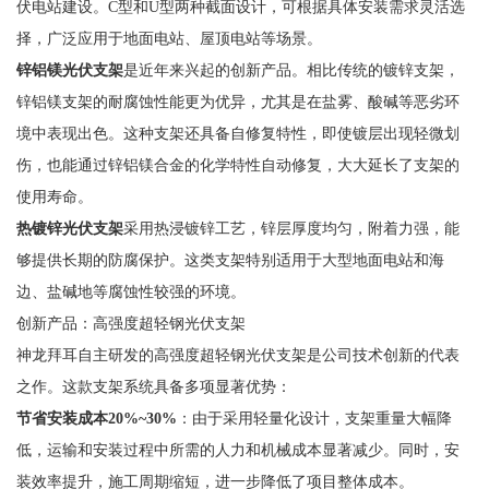
伏电站建设。C型和U型两种截面设计，可根据具体安装需求灵活选
择，广泛应用于地面电站、屋顶电站等场景。
锌铝镁光伏支架
是近年来兴起的创新产品。相比传统的镀锌支架，
锌铝镁支架的耐腐蚀性能更为优异，尤其是在盐雾、酸碱等恶劣环
境中表现出色。这种支架还具备自修复特性，即使镀层出现轻微划
伤，也能通过锌铝镁合金的化学特性自动修复，大大延长了支架的
使用寿命。
热镀锌光伏支架
采用热浸镀锌工艺，锌层厚度均匀，附着力强，能
够提供长期的防腐保护。这类支架特别适用于大型地面电站和海
边、盐碱地等腐蚀性较强的环境。
创新产品：高强度超轻钢光伏支架
神龙拜耳自主研发的高强度超轻钢光伏支架是公司技术创新的代表
之作。这款支架系统具备多项显著优势：
节省安装成本20%~30%
：由于采用轻量化设计，支架重量大幅降
低，运输和安装过程中所需的人力和机械成本显著减少。同时，安
装效率提升，施工周期缩短，进一步降低了项目整体成本。