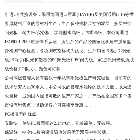
引进UV共挤设备，采用德国进口拜耳(BAYER)及美国通用(GE)等世
界原材料厂商的原材料生产，生产多种规格尺寸的双层、多层中空
阳光板，耐力板/实心板，功能型水晶板，防雾滴板。本公司通过
ISO9001:2008质量体系认证，所生产的产品经国家化学建材质量监
督检测中心检测，各项测试指标均为优良。生产销售PC板,PC阳光
板,PC耐力板,光扩散板的PC阳光板和PC耐力板厂家;提供阳光板,耐力
板价格,PC板尺寸,颜色可订制。
公司高层管理人员有着数十年从事阳光板生产研究经验，目前有的
技术研究人员30余人，本公司以的管理水雄厚的技术力量，以为追
求目标，成为国内屈指可数的生产厂家之一。产品在全国30多个省
市设有销售点，以确保客户可直接享受惠......
PC板温室的优点
安装快：单块PC板面积达2.1m*6m，安装简单，无破损。
保温好：中空PC板的保温隔热效果优于双层中空玻璃。