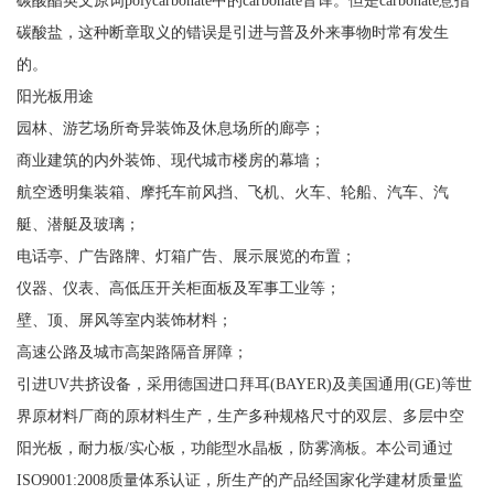
碳酸酯英文原词polycarbonate中的carbonate音译。但是carbonate意指
碳酸盐，这种断章取义的错误是引进与普及外来事物时常有发生
的。
阳光板用途
园林、游艺场所奇异装饰及休息场所的廊亭；
商业建筑的内外装饰、现代城市楼房的幕墙；
航空透明集装箱、摩托车前风挡、飞机、火车、轮船、汽车、汽
艇、潜艇及玻璃；
电话亭、广告路牌、灯箱广告、展示展览的布置；
仪器、仪表、高低压开关柜面板及军事工业等；
壁、顶、屏风等室内装饰材料；
高速公路及城市高架路隔音屏障；
引进UV共挤设备，采用德国进口拜耳(BAYER)及美国通用(GE)等世
界原材料厂商的原材料生产，生产多种规格尺寸的双层、多层中空
阳光板，耐力板/实心板，功能型水晶板，防雾滴板。本公司通过
ISO9001:2008质量体系认证，所生产的产品经国家化学建材质量监