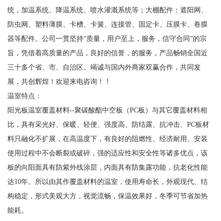
统，加温系统、降温系统、喷水灌溉系统等；大棚配件：遮阳网、
防虫网、塑料薄膜、卡槽、卡簧、连接管、固定卡、压膜卡、卷膜
器等配件。公司一贯坚持“质量，用户至上，服务，信守合同”的宗
旨，凭借着高质量的产品，良好的信誉，的服务，产品畅销全国近
三十多个省、市、自治区。竭诚与国内外商家双赢合作，共同发
展，共创辉煌！欢迎来电咨询！！
温室特点：
阳光板温室覆盖材料--聚碳酸酯中空板（PC板）与其它覆盖材料相
比，具有采光好、保暖、轻便、强度高、防结露、抗冲击、PC板材
料只融化不扩展，在高温度下，有良好的阻燃性、经济耐用、安装
使用过程中不会断裂或破碎，强的适应性和安全性等诸多优点，该
板的向阳面具有防紫外线涂层，内面具有防集露功能，抗老化性能
达10年。所以由其作覆盖材料的温室，使用寿命长，外观现代、结
构稳定，形式美观大方，视觉流畅，保温效果好，冬季可节省加热
能耗。