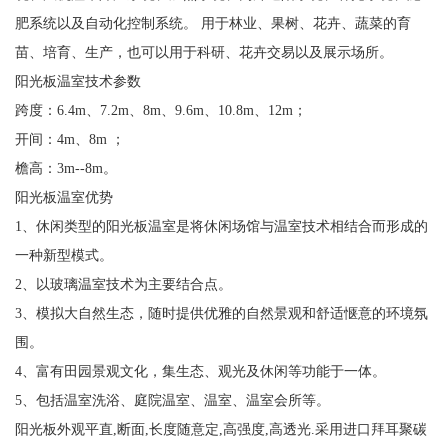
肥系统以及自动化控制系统。 用于林业、果树、花卉、蔬菜的育
苗、培育、生产，也可以用于科研、花卉交易以及展示场所。
阳光板温室技术参数
跨度：6.4m、7.2m、8m、9.6m、10.8m、12m；
开间：4m、8m ；
檐高：3m--8m。
阳光板温室优势
1、休闲类型的阳光板温室是将休闲场馆与温室技术相结合而形成的
一种新型模式。
2、以玻璃温室技术为主要结合点。
3、模拟大自然生态，随时提供优雅的自然景观和舒适惬意的环境氛
围。
4、富有田园景观文化，集生态、观光及休闲等功能于一体。
5、包括温室洗浴、庭院温室、温室、温室会所等。
阳光板外观平直,断面,长度随意定,高强度,高透光.采用进口拜耳聚碳