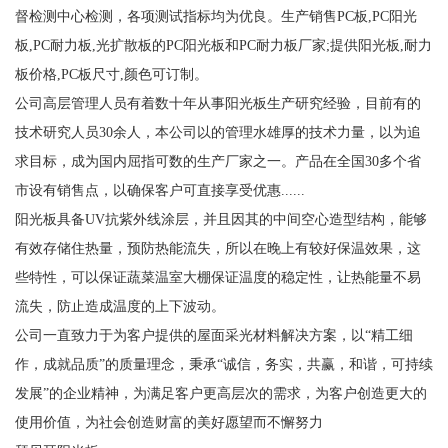
督检测中心检测，各项测试指标均为优良。生产销售PC板,PC阳光
板,PC耐力板,光扩散板的PC阳光板和PC耐力板厂家;提供阳光板,耐力
板价格,PC板尺寸,颜色可订制。
公司高层管理人员有着数十年从事阳光板生产研究经验，目前有的
技术研究人员30余人，本公司以的管理水雄厚的技术力量，以为追
求目标，成为国内屈指可数的生产厂家之一。产品在全国30多个省
市设有销售点，以确保客户可直接享受优惠......
阳光板具备UV抗紫外线涂层，并且因其的中间空心造型结构，能够
有效存储住热量，预防热能流失，所以在晚上有较好保温效果，这
些特性，可以保证蔬菜温室大棚保证温度的稳定性，让热能量不易
流失，防止造成温度的上下波动。
公司一直致力于为客户提供的屋面采光材料解决方案，以“精工细
作，成就品质”的质量理念，秉承“诚信，务实，共赢，和谐，可持续
发展”的企业精神，为满足客户更高层次的需求，为客户创造更大的
使用价值，为社会创造财富的美好愿望而不懈努力