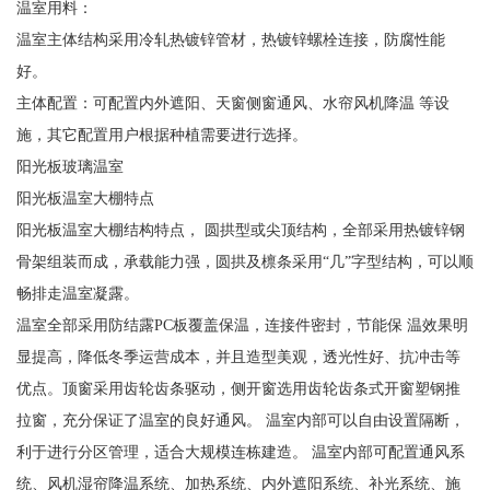
温室用料：
温室主体结构采用冷轧热镀锌管材，热镀锌螺栓连接，防腐性能
好。
主体配置：可配置内外遮阳、天窗侧窗通风、水帘风机降温 等设
施，其它配置用户根据种植需要进行选择。
阳光板玻璃温室
阳光板温室大棚特点
阳光板温室大棚结构特点， 圆拱型或尖顶结构，全部采用热镀锌钢
骨架组装而成，承载能力强，圆拱及檩条采用“几”字型结构，可以顺
畅排走温室凝露。
温室全部采用防结露PC板覆盖保温，连接件密封，节能保 温效果明
显提高，降低冬季运营成本，并且造型美观，透光性好、抗冲击等
优点。顶窗采用齿轮齿条驱动，侧开窗选用齿轮齿条式开窗塑钢推
拉窗，充分保证了温室的良好通风。 温室内部可以自由设置隔断，
利于进行分区管理，适合大规模连栋建造。 温室内部可配置通风系
统、风机湿帘降温系统、加热系统、内外遮阳系统、补光系统、施