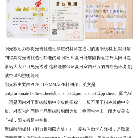
阳光板耐力板将光谱挑选性涂层资料涂在通明的遮阳板材上,就能够
制得具有光谱挑选性功能的遮阳板,即夏日能够阻挠近红外太阳可是
承诺大大都可见光透过,这样能够保证夏日室内舒服的自然光环境,削
减空谐和照明能耗。
阳光板主要由PC/PET/PMMA/PP料制作。英文是
polycarbonate hollow sheet或pet sheet或pmma sheet或pp sheet。阳光板
一词是国内对于聚碳酸酯中空板的俗称，一般不用于指称其他中空
板。对应它的同胞产品聚碳酸酯耐力板，物理特性上，耐力板是实
心板，阳光板是中空板。
聚碳酸酯板材（耐力板和阳光板））一度被叫做卡布隆板，是取聚