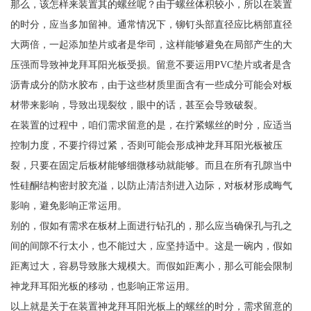
那么，该怎样来装置其的螺丝呢？由于螺丝体积较小，所以在装置
的时分，应当多加留神。通常情况下，铆钉头部直径应比柄部直径
大两倍，一起添加垫片或者是华司，这样能够避免在局部产生的大
压强而导致神龙拜耳阳光板受损。留意不要运用PVC垫片或者是含
沥青成分的防水胶布，由于这些材质里面含有一些成分可能会对板
材带来影响，导致出现裂纹，眼中的话，甚至会导致破裂。
在装置的过程中，咱们需求留意的是，在拧紧螺丝的时分，应适当
控制力度，不要拧得过紧，否则可能会形成神龙拜耳阳光板被压
裂，只要在固定后板材能够细微移动就能够。而且在所有孔隙当中
性硅酮结构密封胶充溢，以防止清洁剂进入边际，对板材形成晦气
影响，避免影响正常运用。
别的，假如有需求在板材上面进行钻孔的，那么应当确保孔与孔之
间的间隙不行太小，也不能过大，应坚持适中。这是一碗内，假如
距离过大，容易导致胀大规模大。而假如距离小，那么可能会限制
神龙拜耳阳光板的移动，也影响正常运用。
以上就是关于在装置神龙拜耳阳光板上的螺丝的时分，需求留意的