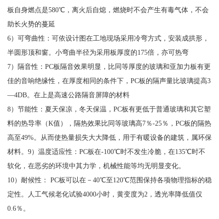
板自身燃点是580℃，离火后自熄，燃烧时不会产生有毒气体，不会
助长火势的蔓延
6）可弯曲性：可依设计图在工地现场采用冷弯方式，安装成拱形，
半圆形顶和窗。小弯曲半径为采用板厚度的175倍，亦可热弯
7）隔音性：PC板隔音效果明显，比同等厚度的玻璃和亚加力板有更
佳的音响绝缘性，在厚度相同的条件下，PC板的隔声量比玻璃提高3
—4DB。在上是高速公路隔音屏障的材料
8）节能性：夏天保凉，冬天保温，PC板有更低于普通玻璃和其它塑
料的热导率（K值），隔热效果比同等玻璃高7％-25％，PC板的隔热
高至49%。从而使热量损失大大降低，用于有暖设备的建筑，属环保
材料。9）温度适应性：PC板在-100℃时不发生冷脆，在135℃时不
软化，在恶劣的环境中其力学，机械性能等均无明显变化。
10）耐候性： PC板可以在－40℃至120℃范围保持各项物理指标的稳
定性。人工气候老化试验4000小时，黄变度为2，透光率降低值仅
0.6％。