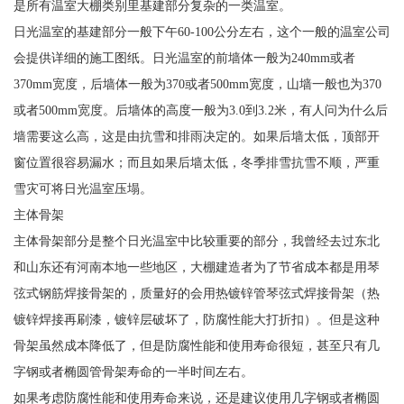
是所有温室大棚类别里基建部分复杂的一类温室。
日光温室的基建部分一般下午60-100公分左右，这个一般的温室公司
会提供详细的施工图纸。日光温室的前墙体一般为240mm或者
370mm宽度，后墙体一般为370或者500mm宽度，山墙一般也为370
或者500mm宽度。后墙体的高度一般为3.0到3.2米，有人问为什么后
墙需要这么高，这是由抗雪和排雨决定的。如果后墙太低，顶部开
窗位置很容易漏水；而且如果后墙太低，冬季排雪抗雪不顺，严重
雪灾可将日光温室压塌。
主体骨架
主体骨架部分是整个日光温室中比较重要的部分，我曾经去过东北
和山东还有河南本地一些地区，大棚建造者为了节省成本都是用琴
弦式钢筋焊接骨架的，质量好的会用热镀锌管琴弦式焊接骨架（热
镀锌焊接再刷漆，镀锌层破坏了，防腐性能大打折扣）。但是这种
骨架虽然成本降低了，但是防腐性能和使用寿命很短，甚至只有几
字钢或者椭圆管骨架寿命的一半时间左右。
如果考虑防腐性能和使用寿命来说，还是建议使用几字钢或者椭圆