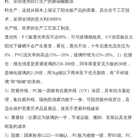
料、全部使用自己生产的聚碳酸酯原
料生产，这就从根本上保证了阳光板产品的质量。其次在于工艺技
术，采用全球的意大利OMIPA
生产线、世界的生产工艺加工制造。
透光性：P C板透光率高可达89%，可与玻璃相妣美。UV涂层板在太
阳光下爆晒不会产生黄变，雾化，透光不佳，十年后透光流失仅为
6%，PVC流失率则高达15%—20%，玻璃纤维为12%-20%。2）抗撞
击：撞击强度是普通玻璃的250-300倍，同等厚度亚克力板的30倍，
是钢化玻璃的2-20倍，用3kg锤以下两米坠下也无裂痕，有“不碎玻
璃”和“响钢”的美称。
3）防紫外线：PC板一面镀有抗紫外线（UV）涂层，具有抗冷凝处
理，集抗紫外线、隔热防滴露功能于一身。可阻挡紫外线穿过，及
适合保护贵重艺术品及展品，使其不受紫外线破坏
4）重量轻：比重仅为玻璃的一半，节省运输、搬卸、安装以及支撑
框架的成本
5）阻燃：国家标准G222—95确认，PC板为难燃一级，即B1级。PC