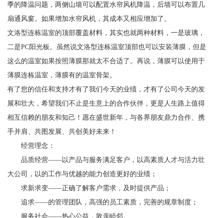
季的降温问题，两侧山墙可以配置水帘风机降温，后墙可以布置几
扇通风窗。如果增加水帘风机，其成本又相应增加了。
文洛型连栋温室的顶部覆盖材料，其实也就两种材料，一是玻璃，
二是PC阳光板。虽然说文洛型连栋温室顶部也可以安装薄膜，但是
这么的温室如果按照薄膜那就太不合适了。再说，薄膜可以使用于
薄膜连栋温室，薄膜有的温室骨架。
有了您的信任和支持才有了我们今天的业绩，才有了公司今天的发
展和壮大，希望我们不止是生意上的合作伙伴，更是人生路上值得
相互信赖的朋友和知己！愿在盛世新年，与各界朋友鼎力合作、携
手并肩、共图发展、共创美好未来！
经营理念：
品质经营——以产品与服务满足客户，以高素质人才与活力壮
大公司，以的工作与优越的能力创造更好的业绩；
求新求变——正确了解客户需求，及时提供产品；
追求——的管理团队，高强的员工素质，完善的规章制度；
服务社会——热心公益，敦亲睦邻。