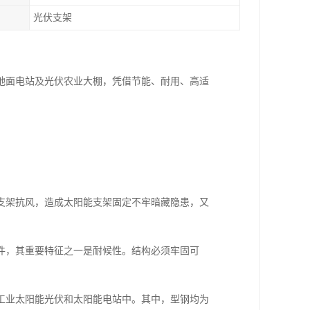
光伏支架
地面电站及光伏农业大棚，凭借节能、耐用、高适
支架抗风，造成太阳能支架固定不牢暗藏隐患，又
件，其重要特征之一是耐候性。结构必须牢固可
工业太阳能光伏和太阳能电站中。其中，型钢均为