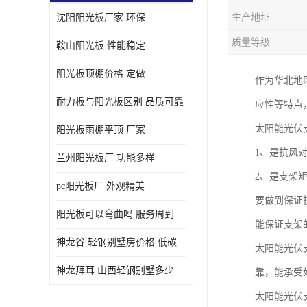
沈阳阳光板厂家 环保
生产地址
质量等级
鞍山阳光板 性能稳定
阳光板顶棚价格 定做
作为华北地
耐力板与阳光板区别 品质可靠
应性等特点
太阳能光伏
阳光板雨棚平顶 厂家
1、是抗风
兰州阳光板厂 功能多样
2、是支架
pc阳光板厂 外观精美
要做到保证
阳光板可以弯曲吗 服务周到
能保证支架
神龙谷 轻钢别墅房价格 低碳环保
太阳能光伏
神龙拜耳 山西轻钢别墅多少钱 施工快捷
靠，能承受
太阳能光伏