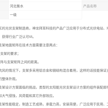
河北衡水
产品名称
一级
区的光伏支架制造商，神龙拜耳科技的产品广泛应用于分布式光伏电站、
，获得行业广泛认可68。
支架地面矩阵在技术方面需要注意两点：
对支架的要求；
矩阵与支架矩阵之间的距离。
抗风的情况下，支架多采用铝合金和钢结构混合着用，这样的话技能保证
的整体外观。
支架设计方案面临的挑战，类型的太阳能光伏支架设计方案的组件装配部
如大气侵蚀，风荷载和其它外部效应。
支架性能稳定，制造工艺成熟，承载力高，安装简便，广泛应用于民用、