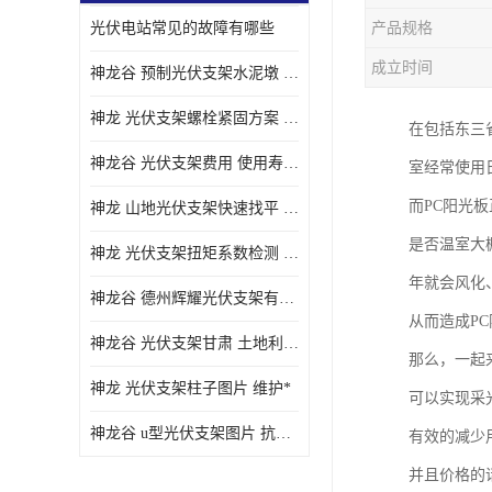
光伏电站常见的故障有哪些
产品规格
成立时间
神龙谷 预制光伏支架水泥墩 抗震性能优
神龙 光伏支架螺栓紧固方案 土地利用率高
在包括东三
神龙谷 光伏支架费用 使用寿命长
室经常使用
而PC阳光
神龙 山地光伏支架快速找平 抗风耐压
是否温室大
神龙 光伏支架扭矩系数检测 适应性强
年就会风化
神龙谷 德州辉耀光伏支架有限公司 材质多样
从而造成P
神龙谷 光伏支架甘肃 土地利用率高
那么，一起
神龙 光伏支架柱子图片 维护*
可以实现采
神龙谷 u型光伏支架图片 抗紫外线
有效的减少
并且价格的