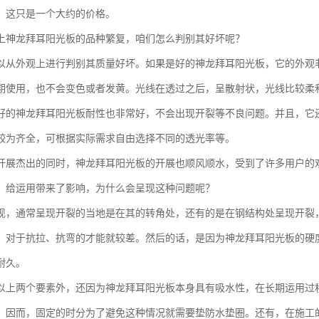
，这只是一个大约的价格。
上神龙拜耳阳光板的品种繁复，咱们怎么判别其好坏呢？
以从外观上进行判别其质量好坏。如果是好的神龙拜耳阳光板，它的外观
期使用，也不会变色或者发黄。光线在透过之后，呈散射状，光线比较柔
好的神龙拜耳阳光板耐性也非常好，不会出现开裂等不良问题。并且，它
较为齐全，可根据实际需求自由选择不同的透光率等。
开展杰出的同时，神龙拜耳阳光板的开展也顺风顺水，受到了许多用户的欢
，给运用带来了影响，为什么会呈现这种问题呢？
现，通常呈现开裂的当地是在其的转角处，还有的是在钢结构处呈现开裂
，对于抗拉、抗弯的才能就较差。然后的话，是因为神龙拜耳阳光板的硬
耐久。
以上两个要素外，还因为神龙拜耳阳光板本身具有吸水性，在长期运用过
。因而，固定的时分为了避免这种情况就需要垫防水垫圈。还有，在施工