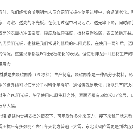
板时，我们经常会听到销售人员介绍阳光板在使用过程中，会逐渐老化。
净、清澈、透亮的阳光板，在使用过程中出现污浊、透光率下降，同时颜
较高的表面抗冲击强度、硬度及拉伸强度，板材变得脆弱，表面破损开裂
的劣质阳光板，也就是我们常说的低质的PC阳光板，在使用一两年后，
的情况，这些现象都是PC阳光板老化的表现。但使用神龙拜耳建材生产的
用寿命。
的材质是由聚碳酸酯（PC原料）生产制造，聚碳酸酯是一种高分子材料，
中的紫外线可以使高分子材料化学降解，通俗讲就是老化，所以只有解决
材生产PC阳光板，除了使用PC原生料之外，表面还覆有50微米UV涂层
寿命大幅。
在得到钢结构骨架支撑的情况下，可承受许多外来压力，接下来我们就来看
雪压抗压有多强呢？去年冬天北方普遍下大雪，东北某省降雪更是到达历