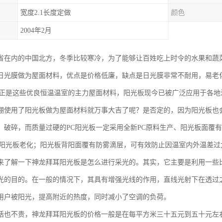
宽度2.1长度定做
颜色
2004年2月
省在内的中国北方，冬季比较寒冷，为了能够让百姓吃上时令的水果和蔬
日光膜做为屋面材料，优点是价格低廉，缺点是日光膜非常不耐用，易老
板正是这些优良恒温温室的主力屋面材料，阳光板现今已被广泛应用于各地
棚使用了阳光板做为屋面材料就万事大吉了呢？是否定的，因为阳光板也
、破碎，而质量过硬的PC阳光板一定采用全新PC原料生产、阳光板面覆
C阳光板老化；阳光板背阳面覆有防雾滴层，可有效防止因温室内外温差过
来了解一下神龙拜耳阳光板是怎么进行采光的。其实，它主要是利用一些
光的目的。在一般的情况下，其具有增强光线的作用，直线光射下在透过
用户被阳光，提高附近的热度，同时减小了空调的负荷。
话也不贵，神龙拜耳阳光板的价格一般是在每平方米三十五元到五十元左