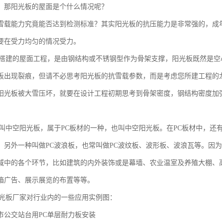
，那阳光板的屋面是个什么情况呢？
雪载能力究竟能否达到检测标准？其实阳光板的抗压能力是非常强的，成
要在受力均匀的情况受力。
板搭建的屋面工程，是由钢结构或不锈钢型作为骨架支撑，阳光板既然是
板出现裂痕，但请不必思考阳光板的抗雪载参数，而是考虑您所建工程的
阳光板被大雪压坏，就要在设计工程初期思考到骨架密度，钢结构密度加
也叫中空阳光板，属于PC板材的一种，也叫中空阳光板。在PC板材中，还
，另外一种叫做PC波浪板，也常叫做PC波纹板、波形板、波浪瓦等。因
域中的各个环节，比如建筑的内外装饰或是幕墙、农业温室及养殖大棚、
箱广告、展示展览的布置等等。
阳光板厂家对行业内的一些应用实例图：
市公交站台用PC单层耐力板安装