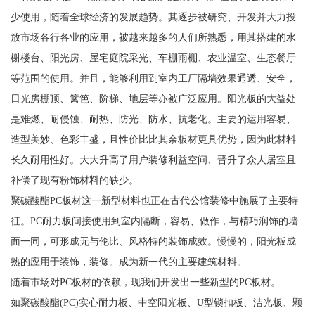
少使用，随着全球经济的发展趋势。其逐步被研究、开发并大力投
放市场各行各业的应用，被越来越多的人们所熟悉，用其搭建的水
榭楼台、阳光房、屋宅庭院采光、车棚雨棚、农业温室、生态餐厅
等范围的使用。并且，能够利用到室内工厂隔墙效果通透、安全，
日光房棚顶、篱笆、阶梯、地层等亦被广泛应用。阳光板的大益处
是难燃、耐侵蚀、耐热、防光、防水、抗老化。主要的运用容易、
造型美妙、色彩丰盛，且性价比比其余板材更具优势，因为此材料
长久耐用性好。大大升高了用户装修利益空间、晋升了众人居室且
补偿了现有粉饰材料的缺少。
聚碳酸酯PC板材这一新型材料也正在古代公馆装修中施展了主要特
征。PC耐力板间接使用到室内隔断，容易、做作，与精巧润饰的墙
面一同，可形成无与伦比、风格特的装饰成效。慢慢的，阳光板成
熟的应用于装饰，装修。成为新一代的主要建筑材料。
随着市场对PC板材的依赖，现我们开发出一些新型的PC板材。
如聚碳酸酯(PC)实心耐力板、中空阳光板、U型锁扣板、洁光板、颗