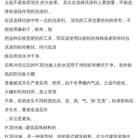
太低不易发挥清洗 的大效果。 其次在选择洗涤剂上要慎重，不能选
择有侵蚀作用的洗涤剂，
应该选择比较中性一点的洗涤剂。 清洗的工具也要特别的讲究，不
能使用像刷子，粗布，拖
把这样比较坚硬的的工具，而应该使用比较软的海棉或者软布结合
洗涤剂轻轻擦拭，待污垢清
除后用清水冲干净。
后将冲洗过后的PC阳光板上的水渍用干净的软布擦拭干净。 造价较
低的阳光板大棚
普遍被花卉生产者采用。然而，由于冬季棚内气温、土温均较低，
大棚长时间封闭，加上管理
不善，容易发生不同程度的冻、湿、风、气、病“五害”，轻者影响花
卉生长，重者造成花卉
，应注意避免。
PC阳光板--建筑装饰材料的
PC阳光板，是一种新型的、特的新式建筑材料。在古代建筑装饰中