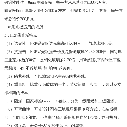
保温性能优于8mm厚阳光板，每平方米总造价为180元左右。
阳光板8mm厚单位造价为100元左右，但需要 铝压边，龙骨，每平方
米总造价200多元。
FRP采光板适用的场所：
3，FRP采光板特点：
（1）透光性：FRP采光板透光率高可达89%，可与玻璃相妣美。
（2）抗撞击：FRP采光板撞击强度是普通玻璃的250-300倍，同等厚
度亚克力板的30倍，是钢化玻璃的2-20倍，用3kg锤以下两米坠下也
无裂痕，有“不碎玻璃”和“响钢”的美称。
（3）防紫外线：可以滤除阳光中99℅的紫外线。
（4）重量轻：比重仅为玻璃的一半，节省运输、搬卸、安装以及支
撑框架的成本。
（5）阻燃：国家标准G222—95确认，分为一级阻燃和二级阻燃。
（6）可弯曲性：可依设计图在工地现场采用冷弯方式，安装成拱
形，半圆形顶和窗。小弯曲半径为采用板厚度的175倍，亦可热弯。
（7）强度高，寿命长达15-20年以上。耐腐蚀。