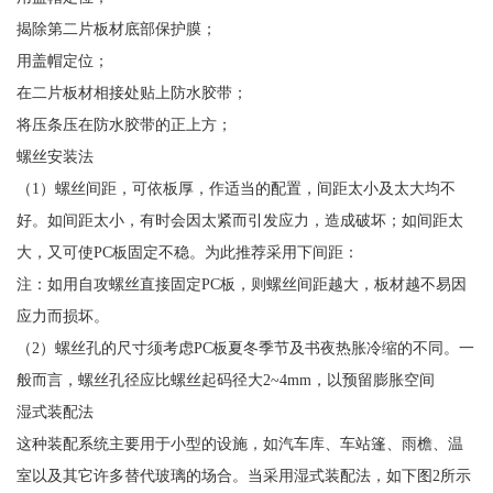
揭除第二片板材底部保护膜；
用盖帽定位；
在二片板材相接处贴上防水胶带；
将压条压在防水胶带的正上方；
螺丝安装法
（1）螺丝间距，可依板厚，作适当的配置，间距太小及太大均不
好。如间距太小，有时会因太紧而引发应力，造成破坏；如间距太
大，又可使PC板固定不稳。为此推荐采用下间距：
注：如用自攻螺丝直接固定PC板，则螺丝间距越大，板材越不易因
应力而损坏。
（2）螺丝孔的尺寸须考虑PC板夏冬季节及书夜热胀冷缩的不同。一
般而言，螺丝孔径应比螺丝起码径大2~4mm，以预留膨胀空间
湿式装配法
这种装配系统主要用于小型的设施，如汽车库、车站篷、雨檐、温
室以及其它许多替代玻璃的场合。当采用湿式装配法，如下图2所示