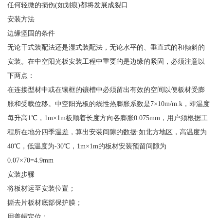
任何轻微的损伤(如划痕)都将发展成裂口
安装方法
边缘坚固的条件
无论干式装配法还是湿式装配法，无论水平的、垂直式的和倾斜的
安装。在中空阳光板安装工程中重要的是边缘的紧固，必须注意以
下两点：
在连接型材中或在镶框的镶槽中必须留出有效的空间以便板材受膨
胀和受载位移。中空阳光板的线性热膨胀系数是7×10m/m.k，即温度
每升高1℃，1m×1m板顺着长度方向各膨胀0.075mm，用户须根据工
程所在地分四季温差，算出安装间隙的数据:如北方地区，高温度为
40℃，低温度为-30℃，1m×1m的板材安装预留间隙为
0.07×70=4.9mm
安装步骤
将板材运至安装位置；
撕去片板材底部保护膜；
用盖帽定位；