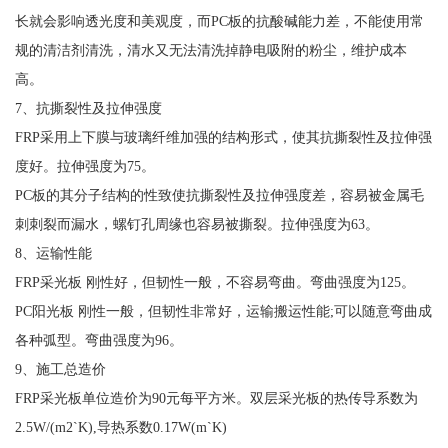
长就会影响透光度和美观度，而PC板的抗酸碱能力差，不能使用常
规的清洁剂清洗，清水又无法清洗掉静电吸附的粉尘，维护成本
高。
7、抗撕裂性及拉伸强度
FRP采用上下膜与玻璃纤维加强的结构形式，使其抗撕裂性及拉伸强
度好。拉伸强度为75。
PC板的其分子结构的性致使抗撕裂性及拉伸强度差，容易被金属毛
刺刺裂而漏水，螺钉孔周缘也容易被撕裂。拉伸强度为63。
8、运输性能
FRP采光板 刚性好，但韧性一般，不容易弯曲。弯曲强度为125。
PC阳光板 刚性一般，但韧性非常好，运输搬运性能;可以随意弯曲成
各种弧型。弯曲强度为96。
9、施工总造价
FRP采光板单位造价为90元每平方米。双层采光板的热传导系数为
2.5W/(m2`K),导热系数0.17W(m`K)