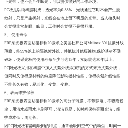
下光带，也不会产生眩光，可以提供很好的工作环境。
PC板是以纯树脂制成，透光率为0-88%，光线通过它时不会产生漫
散射，只是产生折射，光线会在地上留下明显的光带。当人抬头时
会觉得非常刺眼、眩目，工作时会觉得不是很舒服。
5、 使用寿命
FRP采光板表面贴覆标称20微米之美国杜邦公司Melinex 301抗紫外线
薄膜，能99%以上的隔绝紫外线，并抵抗其他腐蚀物,保护基材不受
破坏，使采光板的使用寿命至少可达15年，实际能达20年以上。
PC阳光板采用在树脂中加入抗紫外线添加剂的方式来抵抗紫外线，
但同时又使得原材料的纯度降低影响板材性能，使得抗紫外线性能
不能长久有效，易老化、变黄、变脆。
6、表面维护保养
FRP采光板表面贴覆标称20微米的高分子薄膜，不带静电，不吸附粉
尘，用清水或雨水冲刷即可，清洁容易，长时间保持亮丽光洁，维
护成本低，周期长。
因PC阳光板有静电吸附的特点，通常会吸附空气中的粉尘，时间一