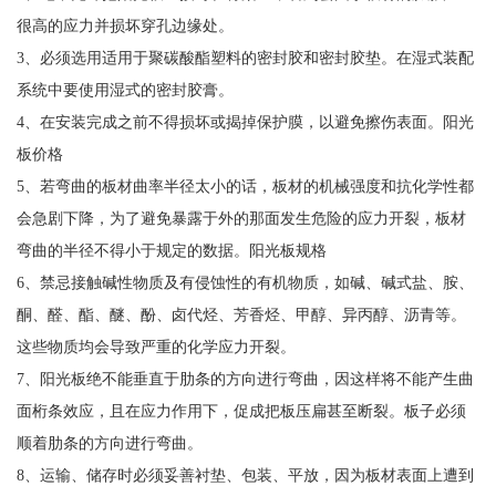
很高的应力并损坏穿孔边缘处。
3、必须选用适用于聚碳酸酯塑料的密封胶和密封胶垫。在湿式装配
系统中要使用湿式的密封胶膏。
4、在安装完成之前不得损坏或揭掉保护膜，以避免擦伤表面。阳光
板价格
5、若弯曲的板材曲率半径太小的话，板材的机械强度和抗化学性都
会急剧下降，为了避免暴露于外的那面发生危险的应力开裂，板材
弯曲的半径不得小于规定的数据。阳光板规格
6、禁忌接触碱性物质及有侵蚀性的有机物质，如碱、碱式盐、胺、
酮、醛、酯、醚、酚、卤代烃、芳香烃、甲醇、异丙醇、沥青等。
这些物质均会导致严重的化学应力开裂。
7、阳光板绝不能垂直于肋条的方向进行弯曲，因这样将不能产生曲
面桁条效应，且在应力作用下，促成把板压扁甚至断裂。板子必须
顺着肋条的方向进行弯曲。
8、运输、储存时必须妥善衬垫、包装、平放，因为板材表面上遭到