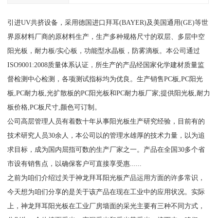
引进UV共挤设备，采用德国进口拜耳(BAYER)及美国通用(GE)等世
界原材料厂商的原材料生产，生产多种规格尺寸的双层、多层中空
阳光板，耐力板/实心板，功能型水晶板，防雾滴板。本公司通过
ISO9001:2008质量体系认证，所生产的产品经国家化学建材质量监
督检测中心检测，各项测试指标均为优良。生产销售PC板,PC阳光
板,PC耐力板,光扩散板的PC阳光板和PC耐力板厂家;提供阳光板,耐力
板价格,PC板尺寸,颜色可订制。
公司高层管理人员有着数十年从事阳光板生产研究经验，目前有的
技术研究人员30余人，本公司以的管理水雄厚的技术力量，以为追
求目标，成为国内屈指可数的生产厂家之一。产品在全国30多个省
市设有销售点，以确保客户可直接享受惠......
之前为咱们介绍过关于神龙拜耳阳光板产品运用方面的许多常识，
今天想为咱们分享的是关于该产品在现在工业中的应用状况。实际
上，神龙拜耳阳光板在工业厂房墙面的采光主要有三种不同方式，