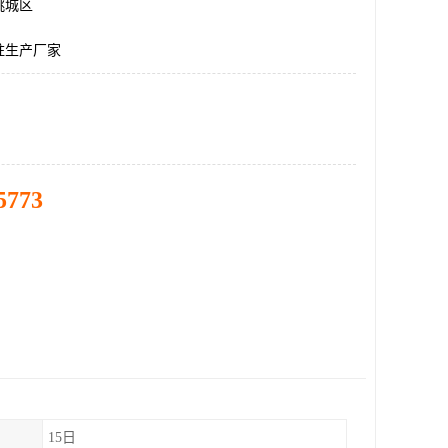
桃城区
柱生产厂家
5773
15日