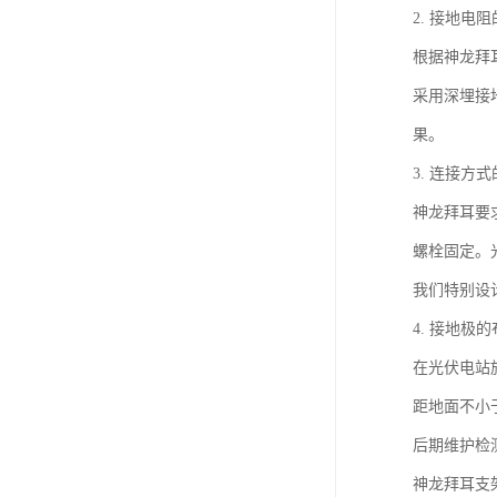
2. 接地电
根据神龙拜
采用深埋接
果。
3. 连接方
神龙拜耳要
螺栓固定。
我们特别设
4. 接地极
在光伏电站
距地面不小
后期维护检
神龙拜耳支