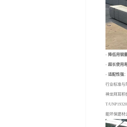
-
降低用钢量2
-
超长使用
-
适配性强
行业标准与
神龙拜耳积
T/UNP1
能环保建材