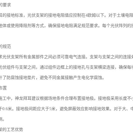
阻的要求
耳的接地标准，光伏支架的接地电阻值应控制在4欧姆以下。对于土壤电
地体或使用降阻剂等方式，确保接地电阻满足规范要求。每个光伏阵列的
式的规范
求光伏支架所有金属部件之间必须可靠电气连接。支架与支架之间的连接
光伏组件与支架之间，通过组件边框上的接地孔与支架横梁连接，确保每
计了防腐蚀接地垫片，避免不同金属接触产生电化学腐蚀。
的布置
施工中，神龙拜耳建议根据场地条件合理布置接地极。接地极采用长度不小
于0.6米。接地极间距应大于5米，避免屏蔽效应影响接地效果。对于大
测。
架的工艺优势