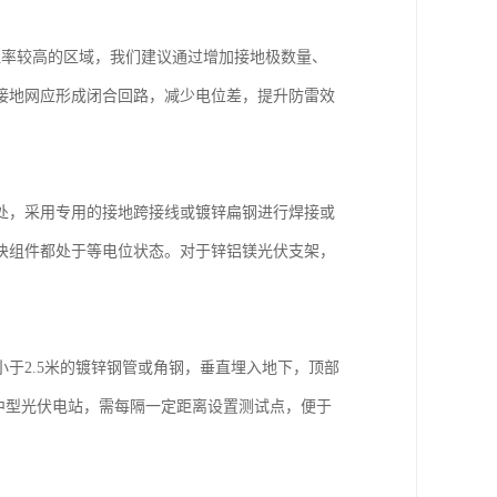
阻率较高的区域，我们建议通过增加接地极数量、
接地网应形成闭合回路，减少电位差，提升防雷效
处，采用专用的接地跨接线或镀锌扁钢进行焊接或
块组件都处于等电位状态。对于锌铝镁光伏支架，
于2.5米的镀锌钢管或角钢，垂直埋入地下，顶部
、中型光伏电站，需每隔一定距离设置测试点，便于