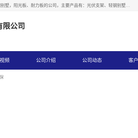
神龙拜耳科技衡水股份有限公司河北一家生产光伏支架，轻钢别墅，阳光板、耐力板的公司，主要产品有：光伏支架、轻钢别墅、阳光板、耐力板、采光板等，公司参与制定了多项标准。
有限公司
视频
公司介绍
公司动态
客
保