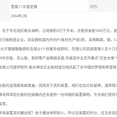
宽度2.1长度定做
颜色
2004年2月
4年，位于华北地区衡水湖畔，占地面积4万于平米，注册资金是5800万元
c耐力板制造企业，目前拥有国内外的PC板材生产线5条，采用韩钢，钢，G5
C高分子聚碳酸酯原料及瑞士UV抗紫外线原料，凭借公司高层管理人员十几
列中空板、实心板、型材等产品畅销全国,并被选作北京开幕式"历史长卷"
由我公司提供制作,衡水神龙实业板材成功地托起了全中国的梦想和希望
光板的运用越来越普遍，因而关于其的装置，咱们也会比较留神。通常情
神龙拜耳阳光板的包装箱内还会提供一份详细的装置阐明。今天咱们想共
留意。
样来装置其的螺丝呢？由于螺丝体积较小，所以在装置的时分，应当多加