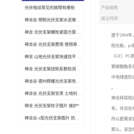
光伏电站常见的故障有哪些
产品规格
成立时间
神龙谷 预制光伏支架水泥墩 抗震性能优
神龙 光伏支架螺栓紧固方案 土地利用率高
建于200
神龙谷 光伏支架费用 使用寿命长
阳光板，p
（GE）P
神龙 山地光伏支架快速找平 抗风耐压
聚碳酸酯系
神龙 光伏支架扭矩系数检测 适应性强
中地球造形
神龙谷 德州辉耀光伏支架有限公司 材质多样
。
神龙谷 光伏支架甘肃 土地利用率高
神龙拜耳阳
神龙 光伏支架柱子图片 维护*
务，并且在
神龙谷 u型光伏支架图片 抗紫外线
所以更需求
那么，该怎