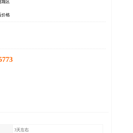
桃城区
板价格
5773
3天左右