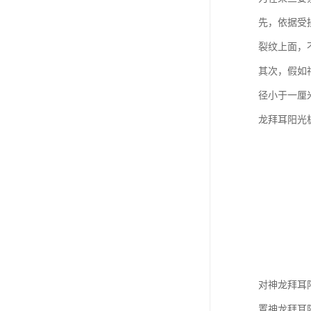
先，依据受
裂纹上面，
其次，假如
径小于一厘
龙拜耳阳光
对神龙拜耳
置神龙拜耳