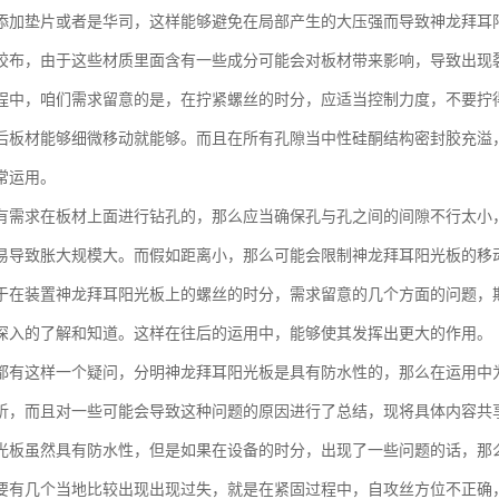
添加垫片或者是华司，这样能够避免在局部产生的大压强而导致神龙拜耳阳
胶布，由于这些材质里面含有一些成分可能会对板材带来影响，导致出现
程中，咱们需求留意的是，在拧紧螺丝的时分，应适当控制力度，不要拧
后板材能够细微移动就能够。而且在所有孔隙当中性硅酮结构密封胶充溢
常运用。
有需求在板材上面进行钻孔的，那么应当确保孔与孔之间的间隙不行太小
易导致胀大规模大。而假如距离小，那么可能会限制神龙拜耳阳光板的移
于在装置神龙拜耳阳光板上的螺丝的时分，需求留意的几个方面的问题，
深入的了解和知道。这样在往后的运用中，能够使其发挥出更大的作用。
都有这样一个疑问，分明神龙拜耳阳光板是具有防水性的，那么在运用中
析，而且对一些可能会导致这种问题的原因进行了总结，现将具体内容共
光板虽然具有防水性，但是如果在设备的时分，出现了一些问题的话，那
要有几个当地比较出现出现过失，就是在紧固过程中，自攻丝方位不正确