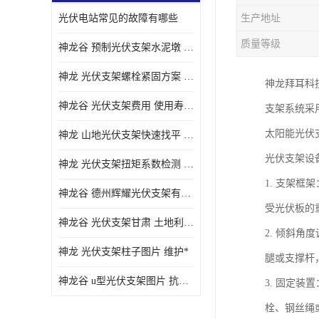
光伏电站常见的故障有哪些
生产地址
质量等级
神龙谷 预制光伏支架水泥墩 抗震性能优
神龙 光伏支架螺栓紧固方案 土地利用率高
神龙拜耳科技
神龙谷 光伏支架费用 使用寿命长
支架系统采
太阳能光伏
神龙 山地光伏支架快速找平 抗风耐压
光伏支架设
神龙 光伏支架扭矩系数检测 适应性强
1. 支架
神龙谷 德州辉耀光伏支架有限公司 材质多样
受光伏板的
神龙谷 光伏支架甘肃 土地利用率高
2. 倾斜
神龙 光伏支架柱子图片 维护*
腿或支撑杆
神龙谷 u型光伏支架图片 抗紫外线
3. 固定
栓、钢丝绳