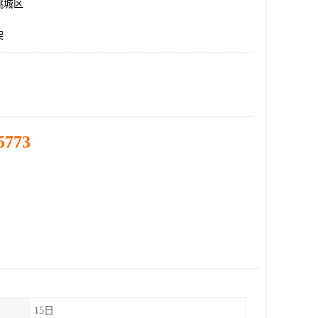
桃城区
架
5773
15日