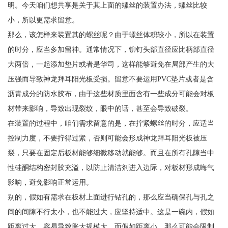
明。今天咱们想共享是关于其上面的螺丝的装置办法，螺丝比较
小，所以更需求留意。
那么，该怎样来装置其的螺丝呢？由于螺丝体积较小，所以在装置
的时分，应当多加留神。通常情况下，铆钉头部直径应比柄部直径
大两倍，一起添加垫片或者是华司，这样能够避免在局部产生的大
压强而导致神龙拜耳阳光板受损。留意不要运用PVC垫片或者是含
沥青成分的防水胶布，由于这些材质里面含有一些成分可能会对板
材带来影响，导致出现裂纹，眼中的话，甚至会导致破裂。
在装置的过程中，咱们需求留意的是，在拧紧螺丝的时分，应适当
控制力度，不要拧得过紧，否则可能会形成神龙拜耳阳光板被压
裂，只要在固定后板材能够细微移动就能够。而且在所有孔隙当中
性硅酮结构密封胶充溢，以防止清洁剂进入边际，对板材形成晦气
影响，避免影响正常运用。
别的，假如有需求在板材上面进行钻孔的，那么应当确保孔与孔之
间的间隙不行太小，也不能过大，应坚持适中。这是一碗内，假如
距离过大，容易导致胀大规模大。而假如距离小，那么可能会限制