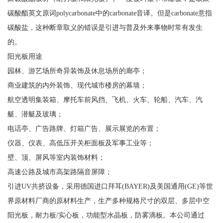
碳酸酯英文原词polycarbonate中的carbonate音译。但是carbonate意指
碳酸盐，这种断章取义的错误是引进与普及外来事物时常有发生
的。
阳光板用途
园林、游艺场所奇异装饰及休息场所的廊亭；
商业建筑的内外装饰、现代城市楼房的幕墙；
航空透明集装箱、摩托车前风挡、飞机、火车、轮船、汽车、汽
艇、潜艇及玻璃；
电话亭、广告路牌、灯箱广告、展示展览的布置；
仪器、仪表、高低压开关柜面板及军事工业等；
壁、顶、屏风等室内装饰材料；
高速公路及城市高架路隔音屏障；
引进UV共挤设备，采用德国进口拜耳(BAYER)及美国通用(GE)等世
界原材料厂商的原材料生产，生产多种规格尺寸的双层、多层中空
阳光板，耐力板/实心板，功能型水晶板，防雾滴板。本公司通过