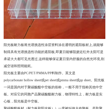
阳光板耐力板将光谱挑选性涂层资料涂在通明的遮阳板材上,就能够
制得具有光谱挑选性功能的遮阳板,即夏日能够阻挠近红外太阳可是
承诺大大都可见光透过,这样能够保证夏日室内舒服的自然光环境,削
减空谐和照明能耗。
阳光板主要由PC/PET/PMMA/PP料制作。英文是
polycarbonate hollow sheet或pet sheet或pmma sheet或pp sheet。阳光板
一词是国内对于聚碳酸酯中空板的俗称，一般不用于指称其他中空
板。对应它的同胞产品聚碳酸酯耐力板，物理特性上，耐力板是实
心板，阳光板是中空板。
聚碳酸酯板材（耐力板和阳光板））一度被叫做卡布隆板，是取聚