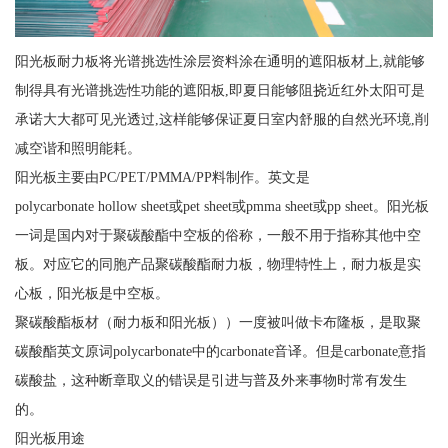
阳光板耐力板将光谱挑选性涂层资料涂在通明的遮阳板材上,就能够
制得具有光谱挑选性功能的遮阳板,即夏日能够阻挠近红外太阳可是
承诺大大都可见光透过,这样能够保证夏日室内舒服的自然光环境,削
减空谐和照明能耗。
阳光板主要由PC/PET/PMMA/PP料制作。英文是
polycarbonate hollow sheet或pet sheet或pmma sheet或pp sheet。阳光板
一词是国内对于聚碳酸酯中空板的俗称，一般不用于指称其他中空
板。对应它的同胞产品聚碳酸酯耐力板，物理特性上，耐力板是实
心板，阳光板是中空板。
聚碳酸酯板材（耐力板和阳光板））一度被叫做卡布隆板，是取聚
碳酸酯英文原词polycarbonate中的carbonate音译。但是carbonate意指
碳酸盐，这种断章取义的错误是引进与普及外来事物时常有发生
的。
阳光板用途