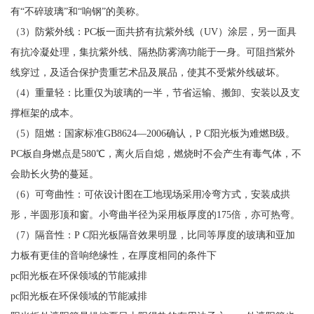
有“不碎玻璃”和“响钢”的美称。
（3）防紫外线：PC板一面共挤有抗紫外线（UV）涂层，另一面具
有抗冷凝处理，集抗紫外线、隔热防雾滴功能于一身。可阻挡紫外
线穿过，及适合保护贵重艺术品及展品，使其不受紫外线破坏。
（4）重量轻：比重仅为玻璃的一半，节省运输、搬卸、安装以及支
撑框架的成本。
（5）阻燃：国家标准GB8624—2006确认，P C阳光板为难燃B级。
PC板自身燃点是580℃，离火后自熄，燃烧时不会产生有毒气体，不
会助长火势的蔓延。
（6）可弯曲性：可依设计图在工地现场采用冷弯方式，安装成拱
形，半圆形顶和窗。小弯曲半径为采用板厚度的175倍，亦可热弯。
（7）隔音性：P C阳光板隔音效果明显，比同等厚度的玻璃和亚加
力板有更佳的音响绝缘性，在厚度相同的条件下
pc阳光板在环保领域的节能减排
pc阳光板在环保领域的节能减排