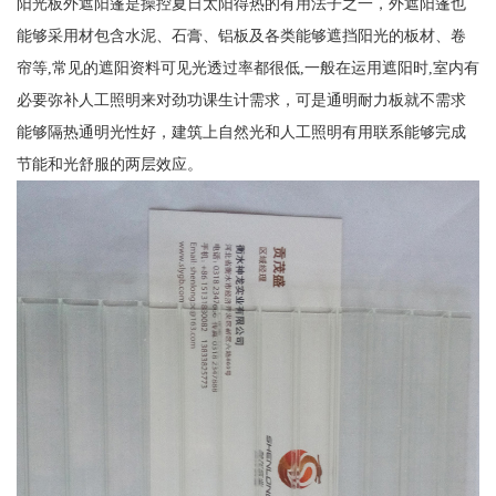
阳光板外遮阳篷是操控夏日太阳得热的有用法子之一，外遮阳篷也
能够采用材包含水泥、石膏、铝板及各类能够遮挡阳光的板材、卷
帘等,常见的遮阳资料可见光透过率都很低,一般在运用遮阳时,室内有
必要弥补人工照明来对劲功课生计需求，可是通明耐力板就不需求
能够隔热通明光性好，建筑上自然光和人工照明有用联系能够完成
节能和光舒服的两层效应。