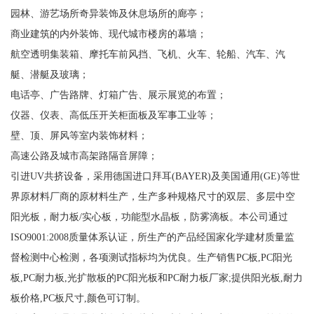
园林、游艺场所奇异装饰及休息场所的廊亭；
商业建筑的内外装饰、现代城市楼房的幕墙；
航空透明集装箱、摩托车前风挡、飞机、火车、轮船、汽车、汽
艇、潜艇及玻璃；
电话亭、广告路牌、灯箱广告、展示展览的布置；
仪器、仪表、高低压开关柜面板及军事工业等；
壁、顶、屏风等室内装饰材料；
高速公路及城市高架路隔音屏障；
引进UV共挤设备，采用德国进口拜耳(BAYER)及美国通用(GE)等世
界原材料厂商的原材料生产，生产多种规格尺寸的双层、多层中空
阳光板，耐力板/实心板，功能型水晶板，防雾滴板。本公司通过
ISO9001:2008质量体系认证，所生产的产品经国家化学建材质量监
督检测中心检测，各项测试指标均为优良。生产销售PC板,PC阳光
板,PC耐力板,光扩散板的PC阳光板和PC耐力板厂家;提供阳光板,耐力
板价格,PC板尺寸,颜色可订制。