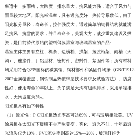
率适中，多雨槽，大跨度，排水量大，抗风能力强，适合于风力与
雨量较大地区。阳光板温室，具有透光度好，热传导系数低，由于
阳光板分量轻，寿命长，拉伸强度大，通过简单的钢骨结构就能满
足抗风、抗雪的要求，并且寿命长，美观大方，减少重复建设及投
资，是目前替代原始的塑料薄膜温室与玻璃温室的产品·
温室主体主要有立柱、檩条、边横档、拱架、拉弦桁架、雨槽（天
沟）、连接件、）铝型材、密封件、密封件、紧固件等；所有材料
均采用符合Q235国标的碳素钢。钢材部件和紧固件均按《GB/T1912-
2002金属覆盖层，钢铁制品热镀锌层技术要求及试验方法》。防腐
性好，使用寿命20年以上。为了满足天沟有组织排水，采用单端排
水，天沟坡度为3‰。
阳光板具有如下特性
（1）透光性：P C阳光板透光率高可达89%，可与玻璃相妣美。UV
涂层板在太阳光下爆晒不会产生黄变，雾化，透光不佳，十年后透
光流失仅为10%，PVC流失率则高达15%—20%，玻璃纤维为