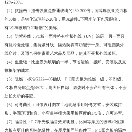
12%-20%。
（2）抗撞击：撞击强度是普通玻璃的250-300倍，同等厚度亚克力板
的30倍，是钢化玻璃的2-20倍，用3kg锤以下两米坠下也无裂痕，
有“不碎玻璃”和“响钢”的美称。
（3）防紫外线：PC板一面共挤有抗紫外线（UV）涂层，另一面具
有抗冷凝处理，集抗紫外线、隔热防雾滴功能于一身。可阻挡紫外
线穿过，及适合保护贵重艺术品及展品，使其不受紫外线破坏。
（4）重量轻：比重仅为玻璃的一半，节省运输、搬卸、安装以及支
撑框架的成本。
（5）阻燃：标准G222—95确认，P C阳光板为难燃一级，即B1级。
PC板自身燃点是580℃，离火后自熄，燃烧时不会产生有气体，不会
助长火势的蔓延。
（6）可弯曲性：可依设计图在工地现场采用冷弯方式，安装成拱
形，半圆形顶和窗。小弯曲半径为采用板厚度的175倍，亦可热弯。
（7）隔音性：P C阳光板隔音效果明显，比同等厚度的玻璃和亚加
力板有更佳的音响绝缘性，在厚度相同的条件下，P C阳光板的隔声