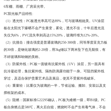
6车棚、雨棚、厂房采光带。
PC阳光板产品特性:
（1）透光性：PC板透光率高可达89%，可与玻璃相妣美。UV涂层
板在太阳光下爆晒不会产生黄变，雾化，透光不佳，十年后透光流
失仅为6%，PVC流失率则高达15%20%，玻璃纤维为12%-20%。
（2）抗撞击：撞击强度是普通玻璃的250-300倍，同等厚度亚克力板
的30倍，是钢化玻璃的2-20倍，用3kg锤以下两米坠下也无裂痕，有
不碎玻璃和响钢的美称。
（3）防紫外线：PC板一面镀有抗紫外线（UV）涂层，另一面具有
抗冷凝处理，集抗紫外线、隔热防滴露功能于一身。可阻挡紫外线
穿过，及适合保护贵重艺术品及展品，使其不受紫外线破坏。
（4）重量轻：比重仅为玻璃的一半，节省运输、搬卸、安装以及支
撑框架的成本。
（5）阻燃：国家标准G22295确认，PC板为难燃一级，即B1级。PC
板自身燃点是580℃，离火后自熄，燃烧时不会产生有毒气体，不会