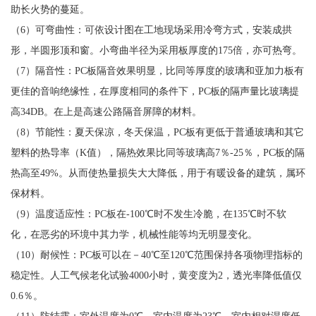
助长火势的蔓延。
（6）可弯曲性：可依设计图在工地现场采用冷弯方式，安装成拱
形，半圆形顶和窗。小弯曲半径为采用板厚度的175倍，亦可热弯。
（7）隔音性：PC板隔音效果明显，比同等厚度的玻璃和亚加力板有
更佳的音响绝缘性，在厚度相同的条件下，PC板的隔声量比玻璃提
高34DB。在上是高速公路隔音屏障的材料。
（8）节能性：夏天保凉，冬天保温，PC板有更低于普通玻璃和其它
塑料的热导率（K值），隔热效果比同等玻璃高7％-25％，PC板的隔
热高至49%。从而使热量损失大大降低，用于有暖设备的建筑，属环
保材料。
（9）温度适应性：PC板在-100℃时不发生冷脆，在135℃时不软
化，在恶劣的环境中其力学，机械性能等均无明显变化。
（10）耐候性：PC板可以在－40℃至120℃范围保持各项物理指标的
稳定性。人工气候老化试验4000小时，黄变度为2，透光率降低值仅
0.6％。