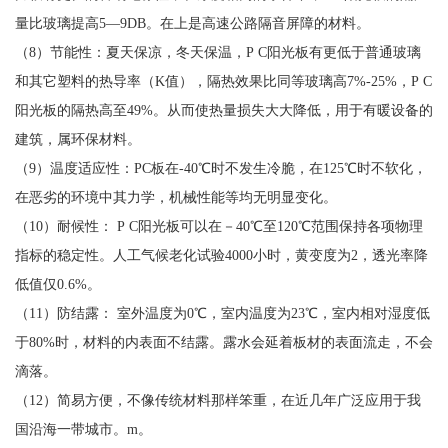
量比玻璃提高5—9DB。在上是高速公路隔音屏障的材料。
（8）节能性：夏天保凉，冬天保温，P C阳光板有更低于普通玻璃
和其它塑料的热导率（K值），隔热效果比同等玻璃高7%-25%，P C
阳光板的隔热高至49%。从而使热量损失大大降低，用于有暖设备的
建筑，属环保材料。
（9）温度适应性：PC板在-40℃时不发生冷脆，在125℃时不软化，
在恶劣的环境中其力学，机械性能等均无明显变化。
（10）耐候性： P C阳光板可以在－40℃至120℃范围保持各项物理
指标的稳定性。人工气候老化试验4000小时，黄变度为2，透光率降
低值仅0.6%。
（11）防结露： 室外温度为0℃，室内温度为23℃，室内相对湿度低
于80%时，材料的内表面不结露。露水会延着板材的表面流走，不会
滴落。
（12）简易方便，不像传统材料那样笨重，在近几年广泛应用于我
国沿海一带城市。m。