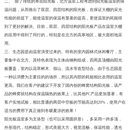
二、 除了传统的单层阳光板，北方温室工程考虑到阳光板温室的保
温问题，从而推出了双层、四层结构的阳光板，在保证大棚的采光
性能的前提下，能使温室的保温有显著的提高，更使温室的耗能得
到了更好的解决。目前，双层、四层结构的阳光板产品在温室大棚
的应用中得到了同行的，特别是在北方的高寒地区，被大面积地采
用。
三、生态园是由温室演变过来的、特有的室内园林式休闲餐厅，主
要集中在北方。其特色表现为主体由钢构组成，四周及顶棚由阳光
板覆盖，室内以花草树木、假山、流水等造型结合。由于生态园是
一种以消费为主要目的的场所，所以其内部的耗能相比农用的温室
更高。我们在客户的建议下开发了国内创的蜂窝结构阳光板，该产
品的蜂窝状结构在保温隔热的效果上，比其他PC产品更加显著，有
客户实地试验，相比普通的两层中空板的节能高达到20%，使用户在
适当的费用下真正做到冬暧夏凉的效果！
阳光板温室多为文洛型（也可以采用圆拱形），多采用一跨多顶，
外形现代，结构稳定，形式美观大方，视觉流畅，保温性能，透光