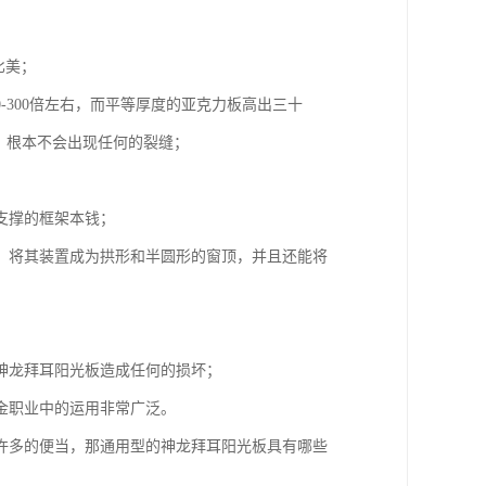
比美；
-300倍左右，而平等厚度的亚克力板高出三十
，根本不会出现任何的裂缝；
支撑的框架本钱；
，将其装置成为拱形和半圆形的窗顶，并且还能将
神龙拜耳阳光板造成任何的损坏；
金职业中的运用非常广泛。
许多的便当，那通用型的神龙拜耳阳光板具有哪些