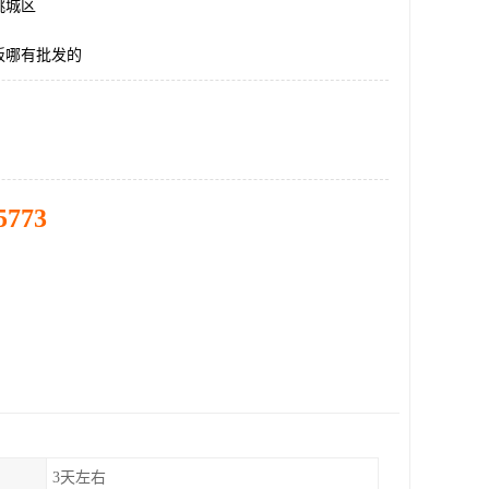
桃城区
板哪有批发的
5773
3天左右