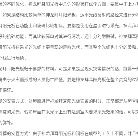
状的不同优化：神龙拜耳阳光板中几许的形状在优化方面，要集中于上方
，如果是结构比较简单的神龙拜耳阳光板，运用光线反射的路径来进行分
耳阳光板在功能上和玻璃比较相似，要都是使用在屋面进行采光，神龙拜
好的抗碎功能，而其比较简单对其进行清洗，还十分的耐酸碱，神龙拜耳
耳阳光板在采光的光线上要呈现的是散光状，而其整个光线也十分的柔和
外线进行隔绝；
龙拜耳阳光板归于易燃的材料，可是如果是呈现火灾等情况的话，能够十
将由于火灾而形成的人员伤亡降低，要是神龙拜耳阳光板在整个焚烧的过
了保证。
见的安置方式：对屋面进行神龙拜耳阳光板安置的时分，正常都是从屋脊
通常的采光，假如屋面在采光率上没有达到室内要求采光效果的话，可以
的弥补。
引荐的安置方式：由于神龙拜耳阳光板和钢板在成型的工艺上不同，并且