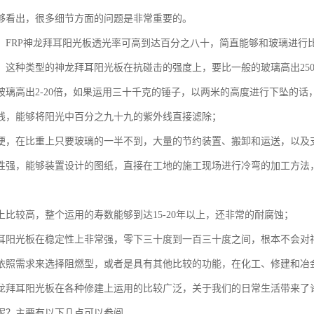
够看出，很多细节方面的问题是非常重要的。
，FRP神龙拜耳阳光板透光率可高到达百分之八十，简直能够和玻璃进行
，这种类型的神龙拜耳阳光板在抗碰击的强度上，要比一般的玻璃高出250
玻璃高出2-20倍，如果运用三十千克的锤子，以两米的高度进行下坠的话
线，能够将阳光中百分之九十九的紫外线直接滤除；
便，在比重上只要玻璃的一半不到，大量的节约装置、搬卸和运送，以及
性强，能够装置设计的图纸，直接在工地的施工现场进行冷弯的加工方法
；
上比较高，整个运用的寿数能够到达15-20年以上，还非常的耐腐蚀；
耳阳光板在稳定性上非常强，零下三十度到一百三十度之间，根本不会对
依照需求来选择阻燃型，或者是具有其他比较的功能，在化工、修建和冶
龙拜耳阳光板在各种修建上运用的比较广泛，关于我们的日常生活带来了
呢？主要有以下几点可以参阅。