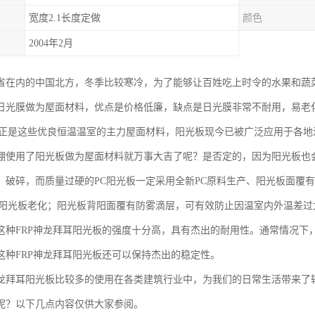
宽度2.1长度定做
颜色
2004年2月
省在内的中国北方，冬季比较寒冷，为了能够让百姓吃上时令的水果和蔬
日光膜做为屋面材料，优点是价格低廉，缺点是日光膜非常不耐用，易老
板正是这些优良恒温温室的主力屋面材料，阳光板现今已被广泛应用于各地
棚使用了阳光板做为屋面材料就万事大吉了呢？是否定的，因为阳光板也
、破碎，而质量过硬的PC阳光板一定采用全新PC原料生产、阳光板面覆
C阳光板老化；阳光板背阳面覆有防雾滴层，可有效防止因温室内外温差过
这种FRP神龙拜耳阳光板的强度十分高，具有杰出的耐用性。通常情况下，
这种FRP神龙拜耳阳光板还可以保持杰出的稳定性。
龙拜耳阳光板比较多的使用在各类建筑行业中，为我们的日常生活带来了
呢？以下几点内容仅供大家参阅。