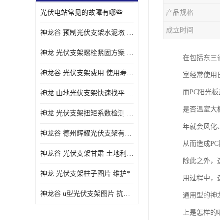
光伏电站常见的故障有哪些
产品规格
成立时间
神龙谷 预制光伏支架水泥墩 抗震性能优
神龙 光伏支架螺栓紧固方案 土地利用率高
在包括东三
神龙谷 光伏支架费用 使用寿命长
室经常使用
而PC阳光
神龙 山地光伏支架快速找平 抗风耐压
是否温室大
神龙 光伏支架扭矩系数检测 适应性强
年就会风化
神龙谷 德州辉耀光伏支架有限公司 材质多样
从而造成P
神龙谷 光伏支架甘肃 土地利用率高
除此之外，
神龙 光伏支架柱子图片 维护*
用过程中，
神龙谷 u型光伏支架图片 抗紫外线
通用型的神
上是怎样的