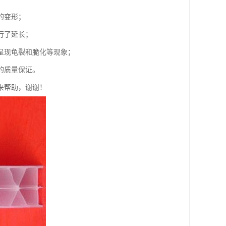
的变形；
行了延长；
呈现龟裂和脆化等现象；
的质量保证。
来帮助，谢谢！