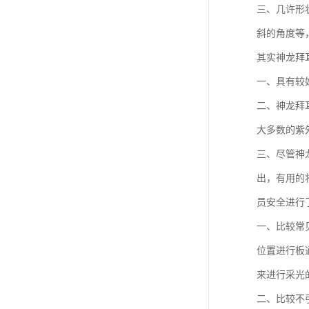
三、几许形
斜的角度等
其实神龙拜
一、具有较
二、神龙拜
大多数的紫
三、尽管神
出，有用的
员安全进行
一、比较常
位置进行板
来进行采光
二、比较不