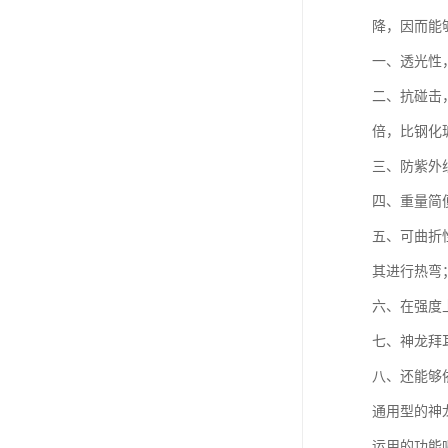
降，因而能
一、透光性
二、抗碰击
倍，比钢化
三、防紫外
四、重量简
五、可曲折
其进行热弯
六、在强度
七、神龙拜
八、还能够
通用型的神
运用的功能