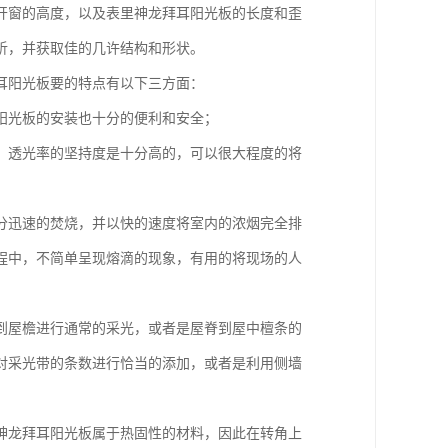
开窗的高度，以及表里神龙拜耳阳光板的长度和歪
析，并获取佳的几许结构和形状。
耳阳光板要的特点有以下三方面：
阳光板的安装也十分的便利和安全；
，透光率的坚持度是十分高的，可以很大程度的将
分迅速的焚烧，并以快的速度将室内的浓烟完全排
程中，不简单呈现熔滴的现象，有用的将现场的人
到屋檐进行通常的采光，或者是屋脊到屋中檀条的
对采光带的条数进行恰当的添加，或者是利用侧墙
神龙拜耳阳光板属于热固性的材料，因此在转角上