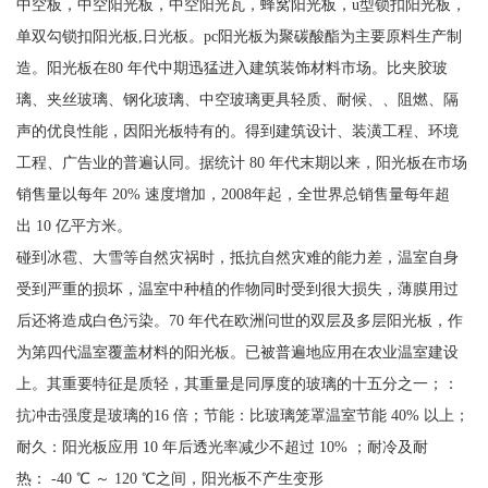
中空板，中空阳光板，中空阳光瓦，蜂窝阳光板，u型锁扣阳光板，
单双勾锁扣阳光板,日光板。pc阳光板为聚碳酸酯为主要原料生产制
造。阳光板在80 年代中期迅猛进入建筑装饰材料市场。比夹胶玻
璃、夹丝玻璃、钢化玻璃、中空玻璃更具轻质、耐候、、阻燃、隔
声的优良性能，因阳光板特有的。得到建筑设计、装潢工程、环境
工程、广告业的普遍认同。据统计 80 年代末期以来，阳光板在市场
销售量以每年 20% 速度增加，2008年起，全世界总销售量每年超
出 10 亿平方米。
碰到冰雹、大雪等自然灾祸时，抵抗自然灾难的能力差，温室自身
受到严重的损坏，温室中种植的作物同时受到很大损失，薄膜用过
后还将造成白色污染。70 年代在欧洲问世的双层及多层阳光板，作
为第四代温室覆盖材料的阳光板。已被普遍地应用在农业温室建设
上。其重要特征是质轻，其重量是同厚度的玻璃的十五分之一；：
抗冲击强度是玻璃的16 倍；节能：比玻璃笼罩温室节能 40% 以上；
耐久：阳光板应用 10 年后透光率减少不超过 10% ；耐冷及耐
热： -40 ℃ ～ 120 ℃之间，阳光板不产生变形