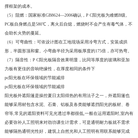
撑框架的成本。
（5）阻燃：国家标准GB8624—2006确认，P C阳光板为难燃B级。
PC板自身燃点是580℃，离火后自熄，燃烧时不会产生有毒气体，不
会助长火势的蔓延。
（6）可弯曲性：可依设计图在工地现场采用冷弯方式，安装成拱
形，半圆形顶和窗。小弯曲半径为采用板厚度的175倍，亦可热弯。
（7）隔音性：P C阳光板隔音效果明显，比同等厚度的玻璃和亚加
力板有更佳的音响绝缘性，在厚度相同的条件下
pc阳光板在环保领域的节能减排
pc阳光板在环保领域的节能减排
阳光板外遮阳篷是操控夏日太阳得热的有用法子之一，外遮阳篷也
能够采用材包含水泥、石膏、铝板及各类能够遮挡阳光的板材、卷
帘等,常见的遮阳资料可见光透过率都很低,一般在运用遮阳时,室内有
必要弥补人工照明来对劲功课生计需求，可是通明耐力板就不需求
能够隔热通明光性好，建筑上自然光和人工照明有用联系能够完成