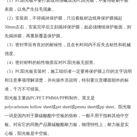
（1）PC阳光板不要打磨或用强碱清洗PC阳光板，不要用硬刷子擦
表面，以免产生拉毛现象。
（2）安装前，不得揭掉保护膜，只沿着板材边线将保护膜揭起
50mm左右，安装完毕后立刻揭掉保护膜，如必须继续保护板面，则
先揭掉膜，再重新覆盖保护膜。
（3）密封带应有良好的耐候性，且在长时间内不应失去粘性和机械
强度。
（4）密封材料的粘性物质应对PC阳光板无损害。
（5）PC阳光板安装时，施工组织者一定要将保护膜上印的文字说明
和注意事项理解清楚，并向操作员说明，特别要注意哪面朝外的标
准，千万不可错装。
阳光板主要由PC/PET/PMMA/PP料制作。英文是
polycarbonate hollow sheet或pet sheet或pmma sheet或pp sheet。阳光板
一词是国内对于聚碳酸酯中空板的俗称，一般不用于指称其他中空
板。对应它的同胞产品聚碳酸酯耐力板，物理特性上，耐力板是实
心板，阳光板是中空板。