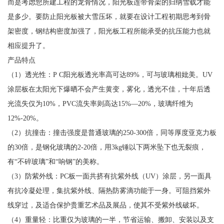
而是考虑您所建工程的龙骨情况，阳光板连带骨架的归纳雪载才能
是多少。要防止阳光板被大雪压坏，就要在设计工程初期思考到骨
架密度，钢结构密度加强了，阳光板工程所能承受的抗压能力也就
相应提升了。
产品特点
（1）透光性：P C阳光板透光率高可达89%，可与玻璃相妣美。UV
涂层板在太阳光下爆晒不会产生黄变，雾化，透光不佳，十年后透
光流失仅为10%，PVC流失率则高达15%—20%，玻璃纤维为
12%-20%。
（2）抗撞击：撞击强度是普通玻璃的250-300倍，同等厚度亚克力板
的30倍，是钢化玻璃的2-20倍，用3kg锤以下两米坠下也无裂痕，
有“不碎玻璃”和“响钢”的美称。
（3）防紫外线：PC板一面共挤有抗紫外线（UV）涂层，另一面具
有抗冷凝处理，集抗紫外线、隔热防雾滴功能于一身。可阻挡紫外
线穿过，及适合保护贵重艺术品及展品，使其不受紫外线破坏。
（4）重量轻：比重仅为玻璃的一半，节省运输、搬卸、安装以及支