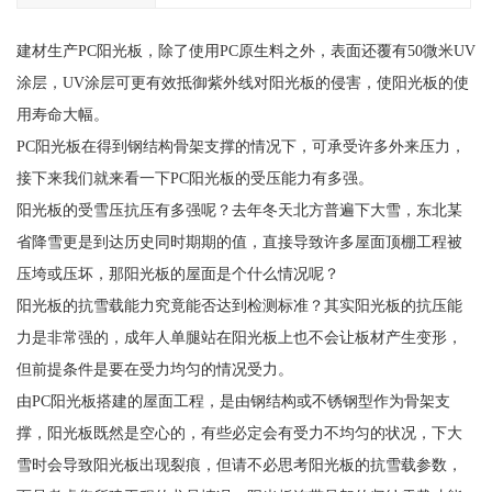
建材生产PC阳光板，除了使用PC原生料之外，表面还覆有50微米UV
涂层，UV涂层可更有效抵御紫外线对阳光板的侵害，使阳光板的使
用寿命大幅。
PC阳光板在得到钢结构骨架支撑的情况下，可承受许多外来压力，
接下来我们就来看一下PC阳光板的受压能力有多强。
阳光板的受雪压抗压有多强呢？去年冬天北方普遍下大雪，东北某
省降雪更是到达历史同时期期的值，直接导致许多屋面顶棚工程被
压垮或压坏，那阳光板的屋面是个什么情况呢？
阳光板的抗雪载能力究竟能否达到检测标准？其实阳光板的抗压能
力是非常强的，成年人单腿站在阳光板上也不会让板材产生变形，
但前提条件是要在受力均匀的情况受力。
由PC阳光板搭建的屋面工程，是由钢结构或不锈钢型作为骨架支
撑，阳光板既然是空心的，有些必定会有受力不均匀的状况，下大
雪时会导致阳光板出现裂痕，但请不必思考阳光板的抗雪载参数，