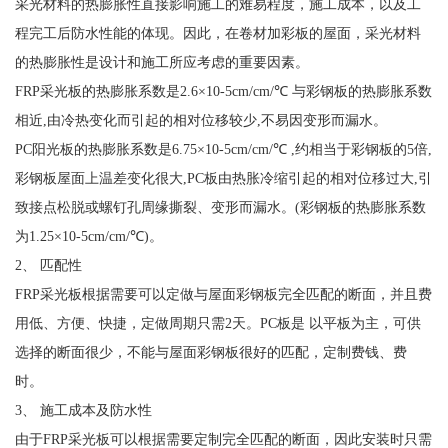
采光材料的热膨胀性直接影响施工的难易程度，施工成本，以及工
程完工后防水性能的体现。因此，在卷材加彩板的屋面，采光材料
的热膨胀性是设计和施工所应考虑的重要因素。
FRP采光板的热膨胀系数是2.6×10-5cm/cm/℃ 与彩钢板的热膨胀系数
相近,由冷热变化而引起的相对位移较少,不易因变形而漏水。
PC阳光板的热膨胀系数是6.75×10-5cm/cm/℃ ,约相当于彩钢板的5倍,
彩钢板屋面上温差变化很大,PC板由热胀冷缩引起的相对位移过大,引
致接点松脱或螺钉孔周缘撕裂、变形而漏水。(彩钢板的热膨胀系数
为1.25×10-5cm/cm/℃)。
2、 匹配性
FRP采光板根据需要可以定做与屋面彩钢板完全匹配的断面，并且费
用低、方便、快捷，定做周期只需2天。PC板是 以平板为主，可供
选择的断面很少，不能与屋面彩钢板很好的匹配，定制费钱、费
时。
3、 施工成本及防水性
由于FRP采光板可以根据需要定制完全匹配的断面，因此安装时只需