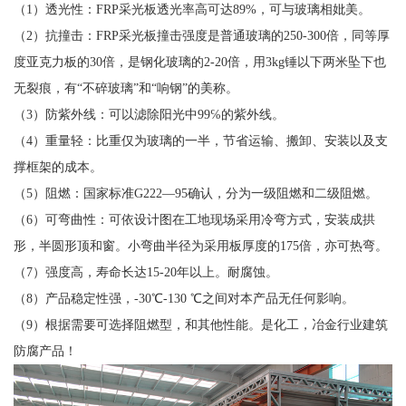
（1）透光性：FRP采光板透光率高可达89%，可与玻璃相妣美。
（2）抗撞击：FRP采光板撞击强度是普通玻璃的250-300倍，同等厚
度亚克力板的30倍，是钢化玻璃的2-20倍，用3kg锤以下两米坠下也
无裂痕，有“不碎玻璃”和“响钢”的美称。
（3）防紫外线：可以滤除阳光中99℅的紫外线。
（4）重量轻：比重仅为玻璃的一半，节省运输、搬卸、安装以及支
撑框架的成本。
（5）阻燃：国家标准G222—95确认，分为一级阻燃和二级阻燃。
（6）可弯曲性：可依设计图在工地现场采用冷弯方式，安装成拱
形，半圆形顶和窗。小弯曲半径为采用板厚度的175倍，亦可热弯。
（7）强度高，寿命长达15-20年以上。耐腐蚀。
（8）产品稳定性强，-30℃-130 ℃之间对本产品无任何影响。
（9）根据需要可选择阻燃型，和其他性能。是化工，冶金行业建筑
防腐产品！