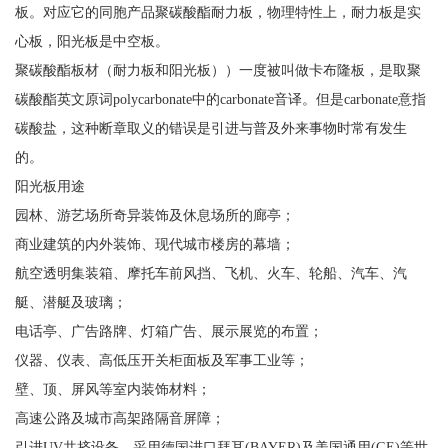
板。对应它的同胞产品聚碳酸酯耐力板，物理特性上，耐力板是实
心板，阳光板是中空板。
聚碳酸酯板材（耐力板和阳光板））一度被叫做卡布隆板，是取聚
碳酸酯英文原词polycarbonate中的carbonate音译。但是carbonate意指
碳酸盐，这种断章取义的错误是引进与普及外来事物时常有发生
的。
阳光板用途
园林、游艺场所奇异装饰及休息场所的廊亭；
商业建筑的内外装饰、现代城市楼房的幕墙；
航空透明集装箱、摩托车前风挡、飞机、火车、轮船、汽车、汽
艇、潜艇及玻璃；
电话亭、广告路牌、灯箱广告、展示展览的布置；
仪器、仪表、高低压开关柜面板及军事工业等；
壁、顶、屏风等室内装饰材料；
高速公路及城市高架路隔音屏障；
引进UV共挤设备，采用德国进口拜耳(BAYER)及美国通用(GE)等世