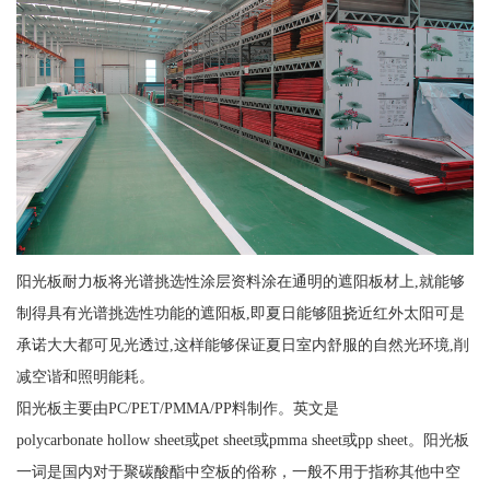
阳光板耐力板将光谱挑选性涂层资料涂在通明的遮阳板材上,就能够
制得具有光谱挑选性功能的遮阳板,即夏日能够阻挠近红外太阳可是
承诺大大都可见光透过,这样能够保证夏日室内舒服的自然光环境,削
减空谐和照明能耗。
阳光板主要由PC/PET/PMMA/PP料制作。英文是
polycarbonate hollow sheet或pet sheet或pmma sheet或pp sheet。阳光板
一词是国内对于聚碳酸酯中空板的俗称，一般不用于指称其他中空