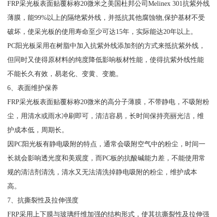
FRP采光板表面贴覆标称20微米之美国杜邦公司Melinex 301抗紫外线
薄膜，能99%以上的隔绝紫外线，并抵抗其他腐蚀物,保护基材不受
破坏，使采光板的使用寿命至少可达15年，实际能达20年以上。
PC阳光板采用在树脂中加入抗紫外线添加剂的方式来抵抗紫外线，
但同时又使得原材料的纯度降低影响板材性能，使得抗紫外线性能
不能长久有效，易老化、变黄、变脆。
6、表面维护保养
FRP采光板表面贴覆标称20微米的高分子薄膜，不带静电，不吸附粉
尘，用清水或雨水冲刷即可，清洁容易，长时间保持亮丽光洁，维
护成本低，周期长。
因PC阳光板有静电吸附的特点，通常会吸附空气中的粉尘，时间一
长就会影响透光度和美观度，而PC板的抗酸碱能力差，不能使用常
规的清洁剂清洗，清水又无法清洗掉静电吸附的粉尘，维护成本
高。
7、抗撕裂性及拉伸强度
FRP采用上下膜与玻璃纤维加强的结构形式，使其抗撕裂性及拉伸强