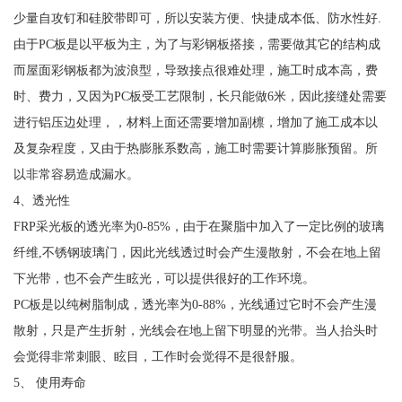
少量自攻钉和硅胶带即可，所以安装方便、快捷成本低、防水性好.
由于PC板是以平板为主，为了与彩钢板搭接，需要做其它的结构成
而屋面彩钢板都为波浪型，导致接点很难处理，施工时成本高，费
时、费力，又因为PC板受工艺限制，长只能做6米，因此接缝处需要
进行铝压边处理，，材料上面还需要增加副檩，增加了施工成本以
及复杂程度，又由于热膨胀系数高，施工时需要计算膨胀预留。所
以非常容易造成漏水。
4、透光性
FRP采光板的透光率为0-85%，由于在聚脂中加入了一定比例的玻璃
纤维,不锈钢玻璃门，因此光线透过时会产生漫散射，不会在地上留
下光带，也不会产生眩光，可以提供很好的工作环境。
PC板是以纯树脂制成，透光率为0-88%，光线通过它时不会产生漫
散射，只是产生折射，光线会在地上留下明显的光带。当人抬头时
会觉得非常刺眼、眩目，工作时会觉得不是很舒服。
5、 使用寿命