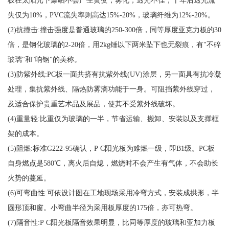
板在太阳光下爆晒不会产生黄变，雾化，透光不佳，十年后透光流
失仅为10%，PVC流失率则高达15%-20%，玻璃纤维为12%-20%。
(2)抗撞击:撞击强度是普通玻璃的250-300倍，同等厚度亚克力板的30
倍，是钢化玻璃的2-20倍，用2kg锤以下两米坠下也无裂痕，有"不碎
玻璃"和"响钢"的美称。
(3)防紫外线:PC板一面共挤有抗紫外线(UV)涂层，另一面具有抗冷凝
处理，集抗紫外线、隔热防雾滴功能于一身。可阻挡紫外线穿过，
及适合保护贵重艺术品及展品，使其不受紫外线破坏。
(4)重量轻:比重仅为玻璃的一半，节省运输、搬卸、安装以及支撑框
架的成本。
(5)阻燃:标准G222-95确认，P C阳光板为难燃一级，即B1级。PC板
自身燃点是580℃，离火后自熄，燃烧时不会产生有气体，不会助长
火势的蔓延。
(6)可弯曲性:可依设计图在工地现场采用冷弯方式，安装成拱形，半
圆形顶和窗。小弯曲半径为采用板厚度的175倍，亦可热弯。
(7)隔音性:P C阳光板隔音效果明显，比同等厚度的玻璃和亚加力板