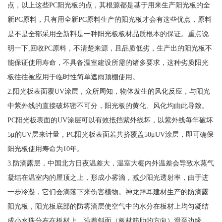
点，以上这些PC阳光板的点，其根源都是基于用来生产阳光板的全
新PC原料，只有用全新PC原料生产的阳光板才会有这些优点，原料
是不是全部采用全新料是一种阳光板板材品质根本的保证。重点说
明一下,回收PC原料，不清楚来源，且品质低劣，生产出的阳光板不
能保证使用寿命，不具备温室建设所需的诸多要求，这种劣质阳光
板往往被应用于临时性简单遮雨顶棚使用。
2.阳光板表面覆UV涂层，众所周知，物体发生的风化反应，与阳光
中紫外线的直接破坏密不可分，阳光板的黄化、风化均由此导致。
PC阳光板表面的UV涂层可以有效抵挡紫外线坏，以紫外线每年破坏
5μ的UV层来计量，PC阳光板表面若共挤覆盖50μUV涂层，即可确保
阳光板使用寿命为10年。
3.防滴露层，中国北方日夜温差大，温室大棚内外温差会导致水蒸气
凝结在温室内的屋顶之上，形成小雾滴，减少阳光透射率，由于进
一步冷凝，它们会滴落下来伤害植物。神龙拜耳建材生产的防滴露
阳光板，阳光板底部的防雾滴层使空气中的水分在板材上均匀凝结
成小水珠分布在板材上，沿着斜面（板材筋肋的方向）滑至边缘，