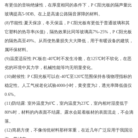
有更佳的音响绝缘性，在厚度相同的条件下，P C阳光板的隔声量比
玻璃提高5-9DB。在上是高速公路隔音屏障的材料。
(8)节能性:夏天保凉，冬天保温，P C阳光板有更低于普通玻璃和其
它塑料的热导率(K值)，隔热效果比同等玻璃高7%-25%，P C阳光板
的隔热高至49%。从而使热量损失大大降低，用于有暖设备的建筑，
属环保材料。
(9)温度适应性:PC板在-40℃时不发生冷脆，在125℃时不软化，在恶
劣的环境中其力学，机械性能等均无明显变化。
(10)耐候性: P C阳光板可以在-40℃至120℃范围保持各项物理指标的
稳定性。人工气候老化试验4000小时，黄变度为2，透光率降低值仅
0.6%。
(11)防结露: 室外温度为0℃，室内温度为23℃，室内相对湿度低于
80%时，材料的内表面不结露。露水会延着板材的表面流走，不会滴
落。
(12)简易方便，不像传统材料那样笨重，在近几年广泛应用于我国沿