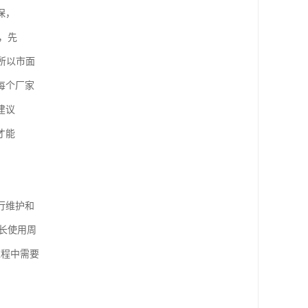
保，
，先
所以市面
每个厂家
建议
才能
行维护和
长使用周
过程中需要