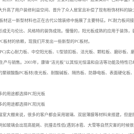
大升高了用户装修利益空间、晋升了众人居室且补偿了现有粉饰材料的缺
C板材这一新型材料也正在古代公馆装修中施展了主要特征。PC耐力板间
形成无与伦比、风格特的装饰成效。慢慢的，阳光板成熟的应用于装饰，
PC板材的依赖，现我们开发出一些新型的PC板材。
(PC)实心耐力板、中空阳光板、U型锁扣板、洁光板、颗粒板、磨砂板
生产与销售。2003年，康锋“洁光板”以其恒光恒温和自洁等功能及特性已
的聚碳酸酯PC板材(夜光板、耐酸碱板、隔热板、防静电板、表面硬化板、
多的用途都选择PC阳光板
多的用途都选择PC阳光板
温室大棚来说，很多的客户都会采用玻璃、双层薄膜等材料来搭建，但是
例如玻璃会出现高能耗、抗撞击性低(遇到冰雹、大雪等自然灾害的时候很