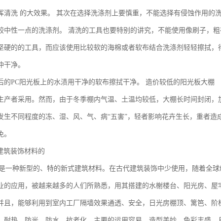
挥清洗 的大效果。 其次在选择洗涤剂上要慎重，不能选择有侵蚀作用的
较中性一点的洗涤剂。 清洗的工具也要特别的讲究，不能使用像刷子，粗
坚硬的的工具，而应该使用比较软的海棉或者软布结合洗涤剂轻轻擦拭，
冲干净。
后的PC阳光板上的水渍用干净的软布擦拭干净。 造价较低的阳光板大棚
生产者采用。然而，由于冬季棚内气温、土温均较低，大棚长时间封闭，
发生不同程度的冻、湿、风、气、病“五害”，轻者影响花卉生长，重者造
免。
-建筑装饰材料的
，是一种新型的、特的新式建筑材料。在古代建筑装饰中少使用，随着全
业的应用，被越来越多的人们所熟悉，用其搭建的水榭楼台、阳光房、屋
并且，能够利用到室内工厂隔墙效果通透、安全，日光房棚顶、篱笆、阶
、耐热、防光、防水、抗老化。主要的运用容易、造型美妙、色彩丰盛，