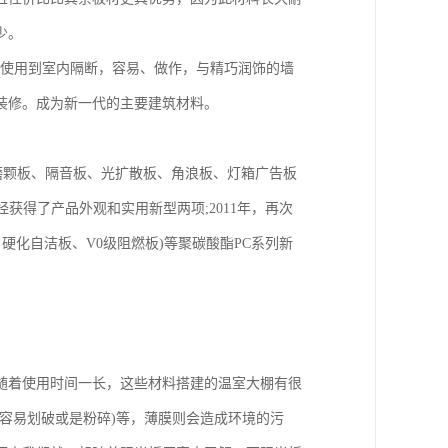
少。
接使用到室内隔断，容易、做作，与精巧润饰的墙
装修。成为新一代的主要建筑材料。
、磨颗板、隔音板、光扩散板、角浪板、灯箱广告板
经获得了产品外观和实用新型两项;2011年，再次
硬化自洁板、V0级阻燃板)等聚碳酸酯PC系列新
随着使用时间一长，这些材料搭建的温室大棚有很
容易划破或是粉碎)等，薄膜则会造成环境的污