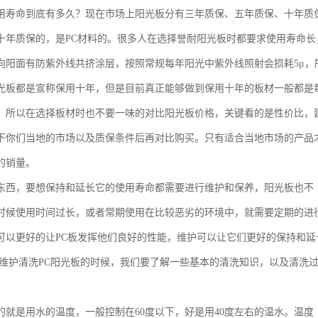
用寿命到底有多久？现在市场上阳光板分有三年质保、五年质保、十年质
十年质保的，是PC材料的。很多人在选择誉耐阳光板时都要求使用寿命长
向阳面有防紫外线共挤涂层，按照常规每年阳光中紫外线照射会损耗5μ，
光板都是宣称保用十年，但是目前真正能够做到保用十年的板材一般都是
，所以在选择板材时也不要一味的对比阳光板价格，关键看的是性价比，
下你们当地的市场以及质保条件后再对比购买。只有适合当地市场的产品
的销量。
东西，要想保持和延长它的使用寿命都需要进行维护和保养，阳光板也不
时候使用时间过长，或者常期使用在比较恶劣的环境中，就需要定期的进
可以更好的让PC板发挥他们良好的性能，维护可以让它们更好的保持和延
在维护清洗PC阳光板的时候，我们要了解一些基本的清洗知识，以及清洗
。
的就是用水的温度，一般控制在60度以下，好是用40度左右的温水。温度