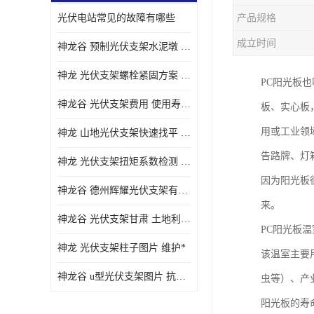
光伏电站常见的故障有哪些
产品规格
成立时间
神龙谷 预制光伏支架水泥墩 抗震性能优
神龙 光伏支架螺栓紧固方案 土地利用率高
PC阳光板
神龙谷 光伏支架费用 使用寿命长
板、实心板
用或工业领
神龙 山地光伏支架快速找平 抗风耐压
告路牌、灯
神龙 光伏支架扭矩系数检测 适应性强
因为阳光板
神龙谷 德州辉耀光伏支架有限公司 材质多样
来。
神龙谷 光伏支架甘肃 土地利用率高
PC阳光板
神龙 光伏支架柱子图片 维护*
该温室主要
神龙谷 u型光伏支架图片 抗紫外线
虫等）、产
阳光板的寿