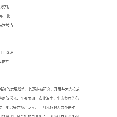
洗涤剂，
布，拖
待污垢清
加上管理
成花卉
球经济的发展趋势。其逐步被研究、开发并大力投放
宅庭院采光、车棚雨棚、农业温室、生态餐厅等范
梯、地层等亦被广泛应用。阳光板的大益处是难
且性价比比其余板材更具优势，因为此材料长久耐