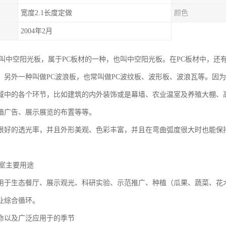
宽度2.1长度定做
颜色
2004年2月
也叫中空阳光板，属于PC板材的一种，也叫中空阳光板。在PC板材中，还
，另外一种叫做PC波浪板，也常叫做PC波纹板、波形板、波浪瓦等。因
域中的各个环节，比如建筑的内外装饰或是幕墙、农业温室及养殖大棚、
箱广告、展示展览的布置等等。
很好的透光率，并且外形美观、色彩丰富，并且在弯曲弧度很大时也能保
温室主要用途
用于生态餐厅、展示观光、科研实验、示范推广、种植（瓜果、蔬菜、花
业综合循环。
命以及广泛应用于的季节