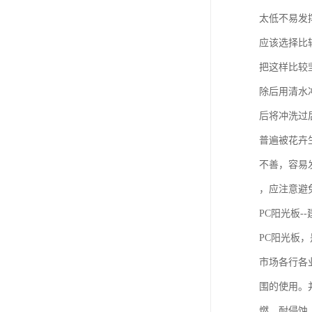
太低不易发
应该选择比
把这样比较
除后用清水
后将冲洗过
普遍被花卉
不善，容易
，应注意避
PC阳光板-
PC阳光板
市场各行各
围的使用。
燃、耐侵蚀