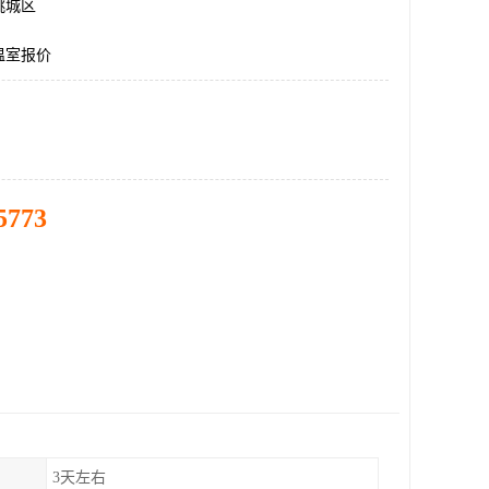
桃城区
温室报价
5773
3天左右